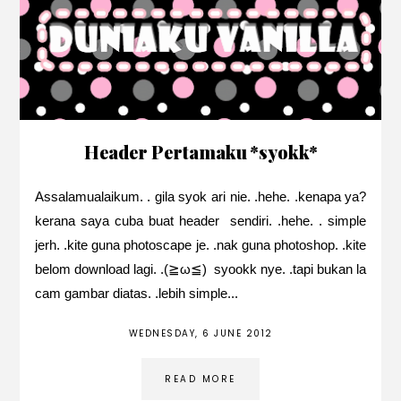
Header Pertamaku *syokk*
Assalamualaikum. . gila syok ari nie. .hehe. .kenapa ya?
kerana saya cuba buat header sendiri. .hehe. . simple
jerh. .kite guna photoscape je. .nak guna photoshop. .kite
belom download lagi. .(≧ω≦) syookk nye. .tapi bukan la
cam gambar diatas. .lebih simple...
WEDNESDAY, 6 JUNE 2012
READ MORE