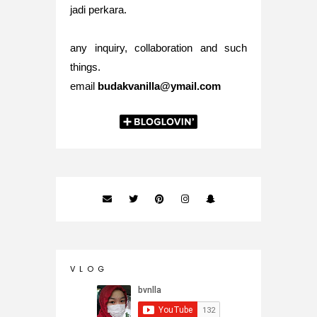
jadi perkara.
any inquiry, collaboration and such
things.
email
budakvanilla@ymail.com
V L O G