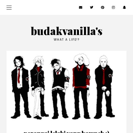
budakvanilla's
WHAT A LIFE!?