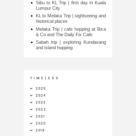
Sibu to KL Trip | first day in Kuala
Lumpur City
KL to Melaka Trip | sightseeing and
historical places
Melaka Trip | cafe hopping at Bica
& Co and The Daily Fix Cafe
Sabah trip | exploring Kundasang
and island hopping
T I M E L E S S
2025
2024
2023
2022
2021
2020
2019