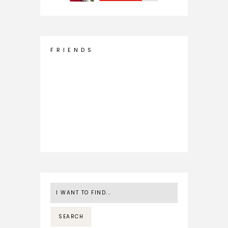
F R I E N D S