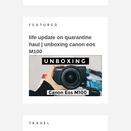
F E A T U R E D
life update on quarantine
haul | unboxing canon eos
M100
T R A V E L