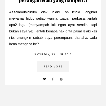
perangai lelaki yang hampeh :)
Assalamualaikum lelaki lelaki. .oh lelaki. .engkau
mewarnai hidup setiap wanita. .gagah perkasa. .entah
apa2 lagi. .(menyampah lak ngan ayat sendiri. .tapi
bukan saya ye). .entah kenapa nak crita pasal lelaki kali
nie. .mungkin sebab saya perempuan. .hahaha. .ada
kena mengena ke?...
SATURDAY, 23 JUNE 2012
READ MORE