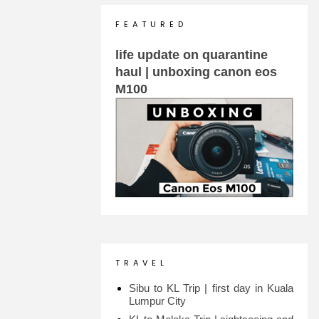
F E A T U R E D
life update on quarantine
haul | unboxing canon eos
M100
T R A V E L
Sibu to KL Trip | first day in Kuala
Lumpur City