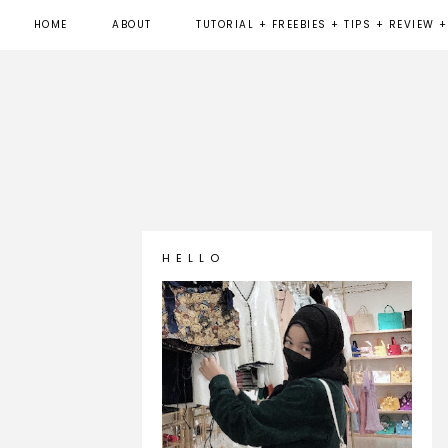
HOME
ABOUT
TUTORIAL + FREEBIES + TIPS + REVIEW +
H E L L O