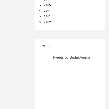
2015
2014
2013
2012
T W E E T
Tweets by BudakVanilla