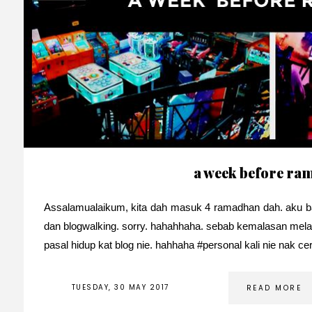
a week before ra
Assalamualaikum, kita dah masuk 4 ramadhan dah. aku bar
dan blogwalking. sorry. hahahhaha. sebab kemalasan mela
pasal hidup kat blog nie. hahhaha #personal kali nie nak cer
TUESDAY, 30 MAY 2017
READ MORE