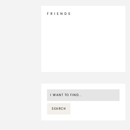
F R I E N D S