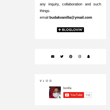
any inquiry, collaboration and such
things.
email
budakvanilla@ymail.com
V L O G