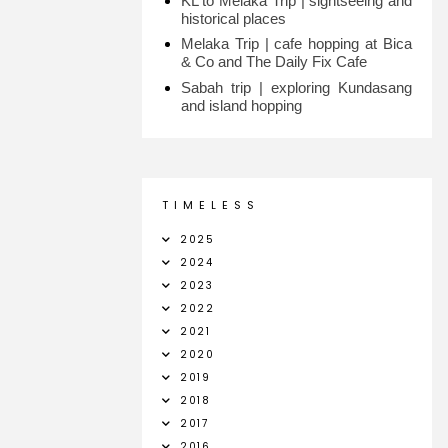
KL to Melaka Trip | sightseeing and
historical places
Melaka Trip | cafe hopping at Bica
& Co and The Daily Fix Cafe
Sabah trip | exploring Kundasang
and island hopping
T I M E L E S S
2025
2024
2023
2022
2021
2020
2019
2018
2017
2016