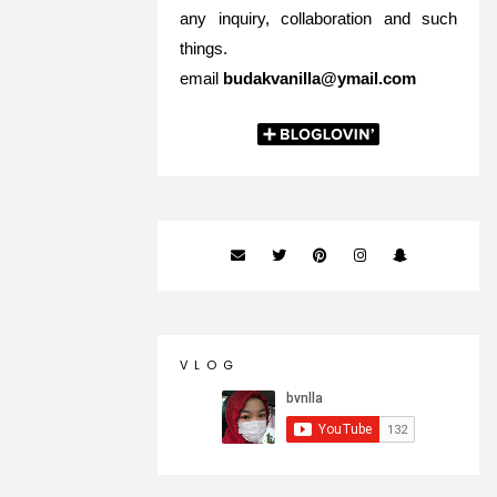
any inquiry, collaboration and such
things.
email
budakvanilla@ymail.com
V L O G