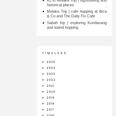
KL to Melaka Trip | sightseeing and
historical places
Melaka Trip | cafe hopping at Bica
& Co and The Daily Fix Cafe
Sabah trip | exploring Kundasang
and island hopping
T I M E L E S S
2025
2024
2023
2022
2021
2020
2019
2018
2017
2016