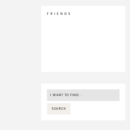
F R I E N D S