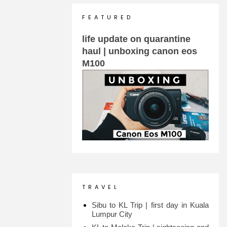
F E A T U R E D
life update on quarantine
haul | unboxing canon eos
M100
T R A V E L
Sibu to KL Trip | first day in Kuala
Lumpur City