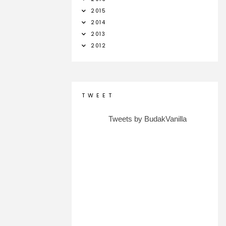
2015
2014
2013
2012
T W E E T
Tweets by BudakVanilla