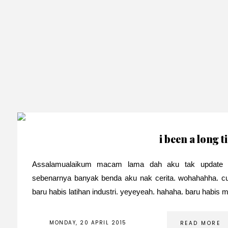
i been a long 
Assalamualaikum macam lama dah aku tak update en
sebenarnya banyak benda aku nak cerita. wohahahha. cu
baru habis latihan industri. yeyeyeah. hahaha. baru habis m
MONDAY, 20 APRIL 2015
READ MORE