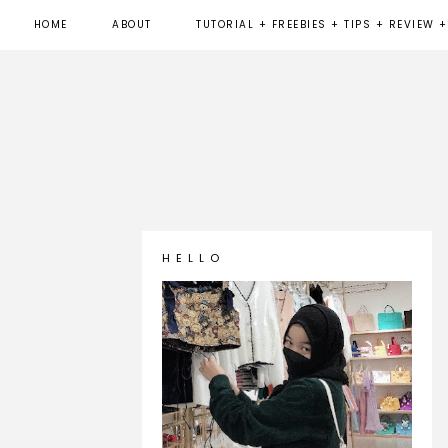
HOME
ABOUT
TUTORIAL + FREEBIES + TIPS + REVIEW +
H E L L O