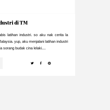
ndustri di TM
 latihan industri. so aku nak cerita la
aysia. yup, aku menjalani latihan industri
a sorang budak cina lelaki....