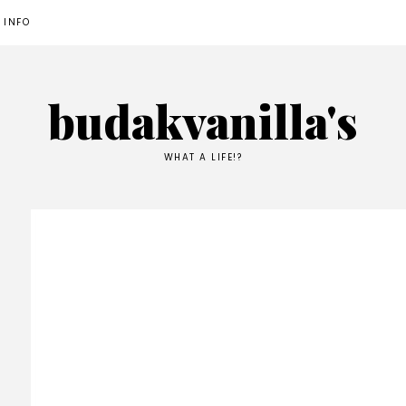
 INFO
budakvanilla's
WHAT A LIFE!?