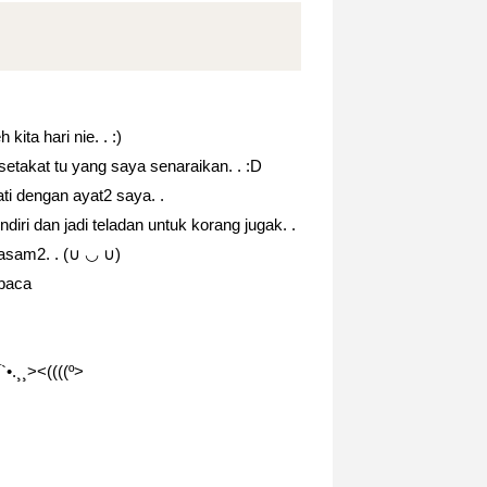
kita hari nie. . :)
etakat tu yang saya senaraikan. . :D
ti dengan ayat2 saya. .
iri dan jadi teladan untuk korang jugak. .
masam2. . (∪ ◡ ∪)
 baca
¯`•.¸¸><((((º>