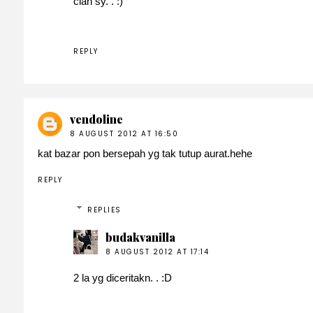
cian sy. . :)
REPLY
vendoline
8 AUGUST 2012 AT 16:50
kat bazar pon bersepah yg tak tutup aurat.hehe
REPLY
REPLIES
budakvanilla
8 AUGUST 2012 AT 17:14
2 la yg diceritakn. . :D