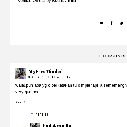
Verified Official by BudakVanilla
15 COMMENTS
MyFreeMinded
3 AUGUST 2012 AT 15:12
walaupun apa yg diperkatakan tu simple tapi ia sememangny
very gud one...
REPLY
REPLIES
budakvanilla