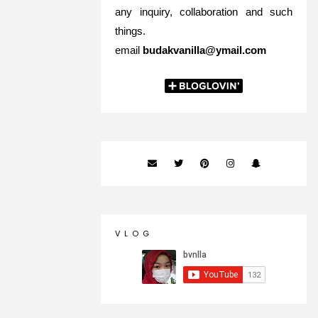
any inquiry, collaboration and such
things.
email
budakvanilla@ymail.com
V L O G