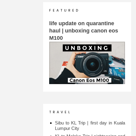
F E A T U R E D
life update on quarantine
haul | unboxing canon eos
M100
T R A V E L
Sibu to KL Trip | first day in Kuala
Lumpur City