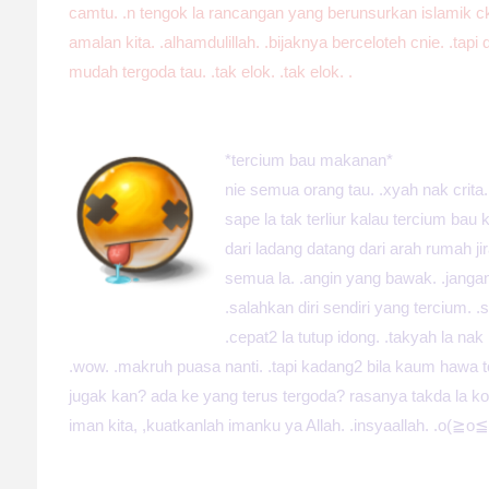
camtu. .n tengok la rancangan yang berunsurkan islamik ck
amalan kita. .alhamdulillah. .bijaknya berceloteh cnie. .tapi di
mudah tergoda tau. .tak elok. .tak elok. .
*tercium bau makanan*
nie semua orang tau. .xyah nak crita. 
sape la tak terliur kalau tercium bau
dari ladang datang dari arah rumah j
semua la. .angin yang bawak. .jang
.salahkan diri sendiri yang tercium. 
.cepat2 la tutup idong. .takyah la n
.wow. .makruh puasa nanti. .tapi kadang2 bila kaum hawa 
jugak kan? ada ke yang terus tergoda? rasanya takda la ko
iman kita, ,kuatkanlah imanku ya Allah. .insyaallah. .o(≧o≦