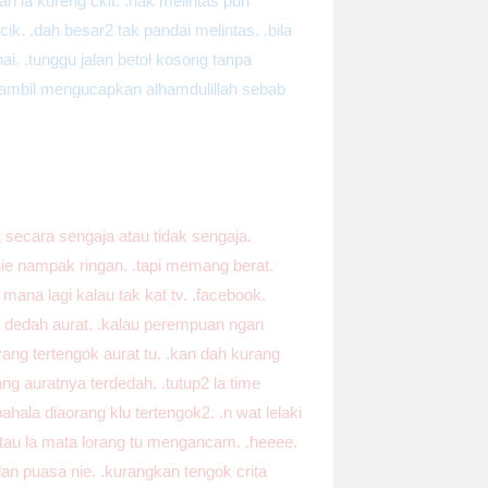
ah la kureng ckit. .nak melintas pun
k. .dah besar2 tak pandai melintas. .bila
hai. .tunggu jalan betol kosong tanpa
sambil mengucapkan alhamdulillah sebab
t secara sengaja atau tidak sengaja.
 nie nampak ringan. .tapi memang berat.
mana lagi kalau tak kat tv. .facebook.
g dedah aurat. .kalau perempuan ngan
 yang tertengok aurat tu. .kan dah kurang
g auratnya terdedah. .tutup2 la time
pahala diaorang klu tertengok2. .n wat lelaki
 .tau la mata lorang tu mengancam. .heeee.
ulan puasa nie. .kurangkan tengok crita