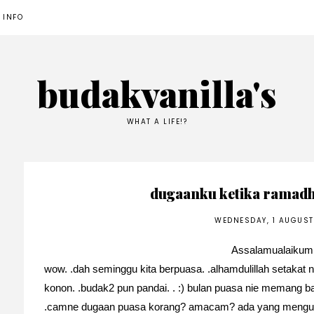
 INFO
budakvanilla's
WHAT A LIFE!?
dugaanku ketika ramadh
WEDNESDAY, 1 AUGUST
Assalamualaikum.
wow. .dah seminggu kita berpuasa. .alhamdulillah setakat 
konon. .budak2 pun pandai. . :) bulan puasa nie memang 
.camne dugaan puasa korang? amacam? ada yang mengugat im