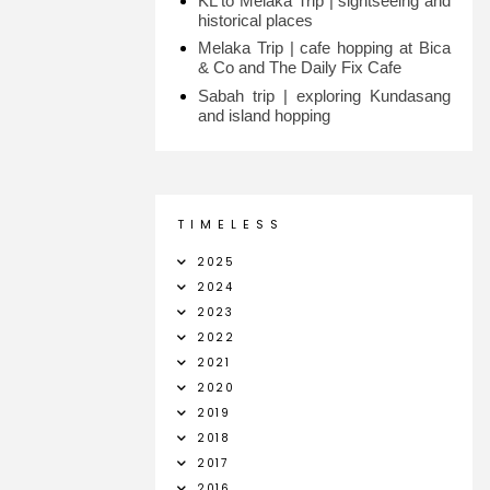
KL to Melaka Trip | sightseeing and
historical places
Melaka Trip | cafe hopping at Bica
& Co and The Daily Fix Cafe
Sabah trip | exploring Kundasang
and island hopping
T I M E L E S S
2025
2024
2023
2022
2021
2020
2019
2018
2017
2016