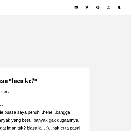
an *lucu ke?*
 2012
 .
nie puasa saya penuh. .hehe. .bangga
banyak yang best. .banyak gak dugaannya.
an tak? biasa la. . :). .nak crita pasal