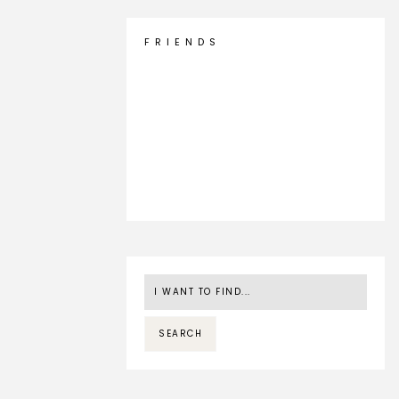
F R I E N D S