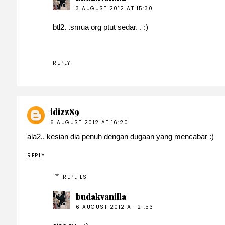
3 AUGUST 2012 AT 15:30
btl2. .smua org ptut sedar. . :)
REPLY
idizz89
6 AUGUST 2012 AT 16:20
ala2.. kesian dia penuh dengan dugaan yang mencabar :)
REPLY
REPLIES
budakvanilla
6 AUGUST 2012 AT 21:53