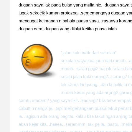
dugaan saya lak pada bulan yang mulia nie. .dugaan saya t
jugak sekecik kuman protozoa. .sememangnya dugaan ya
mengugat keimanan n pahala puasa saya. .rasanya korang 
dugaan demi dugaan yang dilalui ketika puasa ialah
*jalan kaki balik dari sekolah*
sekolah saya kira jauh dari rumah. .
rumah. .kalau pagi2 bapak selalu hanta
selalu jalan kaki sorang2. .sorang2 t
tak sama langsung. .dah la balik tu 
rumah kedai yang ada anjing2 garang,
camtu macam2 yang saya fikir. .kadang2 bila terserempak 
cabutt n nangis je. .tapi mengenangkan puasa takut penat lar
la. .lagipun ada orang bagitau kalau kita takut ngan anjing tu n
akan kejar kita. .heeee. .serammm! tak pe la. .pastu. .meli