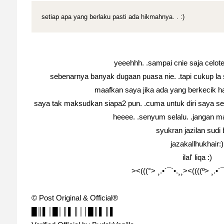
setiap apa yang berlaku pasti ada hikmahnya. . :)
yeeehhh. .sampai cnie saja celoteh 
sebenarnya banyak dugaan puasa nie. .tapi cukup la s
maafkan saya jika ada yang berkecik ha
saya tak maksudkan siapa2 pun. .cuma untuk diri saya send
heeee. .senyum selalu. .jangan 
syukran jazilan sudi
jazakallhukhair:)
ilal' liqa :)
><(((°> ¸.•´¯`•.¸¸><((((º> ¸.•´
© Post Original & Official®
█║▌│█│║▌║││█║▌║▌