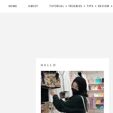
HOME
ABOUT
TUTORIAL + FREEBIES + TIPS + REVIEW +
H E L L O