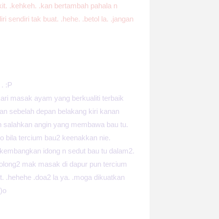
it. .kehkeh. .kan bertambah pahala n
ri sendiri tak buat. .hehe. .betol la. .jangan
. :P
 kari masak ayam yang berkualiti terbaik
iran sebelah depan belakang kiri kanan
an salahkan angin yang membawa bau tu.
.so bila tercium bau2 keenakkan nie.
ak kembangkan idong n sedut bau tu dalam2.
tolong2 mak masak di dapur pun tercium
t. .hehehe .doa2 la ya. .moga dikuatkan
)o