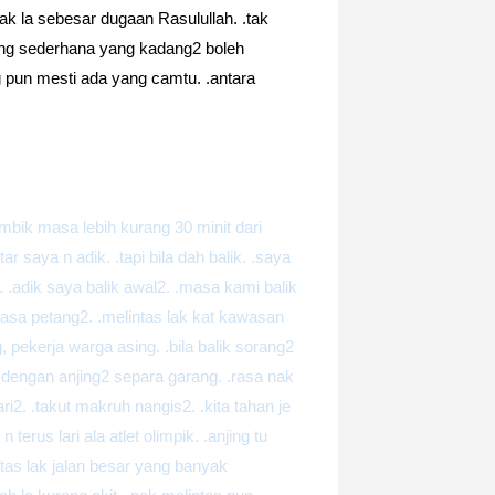
ak la sebesar dugaan Rasulullah. .tak
ng sederhana yang kadang2 boleh
pun mesti ada yang camtu. .antara
ambik masa lebih kurang 30 minit dari
r saya n adik. .tapi bila dah balik. .saya
u. .adik saya balik awal2. .masa kami balik
masa petang2. .melintas lak kat kawasan
 pekerja warga asing. .bila balik sorang2
dengan anjing2 separa garang. .rasa nak
i2. .takut makruh nangis2. .kita tahan je
 terus lari ala atlet olimpik. .anjing tu
ntas lak jalan besar yang banyak