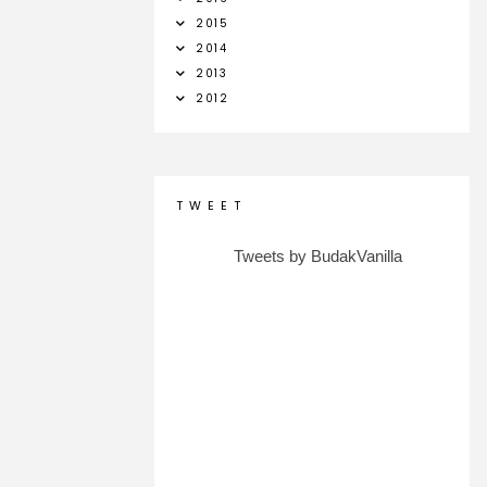
2015
2014
2013
2012
T W E E T
Tweets by BudakVanilla