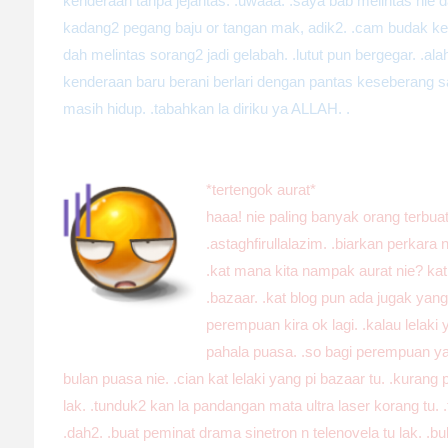
kenderaan tanpa jejantas. .uwaaa. .saya bab melintas nie d
kadang2 pegang baju or tangan mak, adik2. .cam budak keci
dah melintas sorang2 jadi gelabah. .lutut pun bergegar. .ala
kenderaan baru berani berlari dengan pantas keseberang 
masih hidup. .tabahkan la diriku ya ALLAH. .
*tertengok aurat*
haaa! nie paling banyak orang terbua
.astaghfirullalazim. .biarkan perkara
.kat mana kita nampak aurat nie? kat 
.bazaar. .kat blog pun ada jugak yan
perempuan kira ok lagi. .kalau lelaki
pahala puasa. .so bagi perempuan yan
bulan puasa nie. .cian kat lelaki yang pi bazaar tu. .kurang 
lak. .tunduk2 kan la pandangan mata ultra laser korang tu.
.dah2. .buat peminat drama sinetron n telenovela tu lak. .b