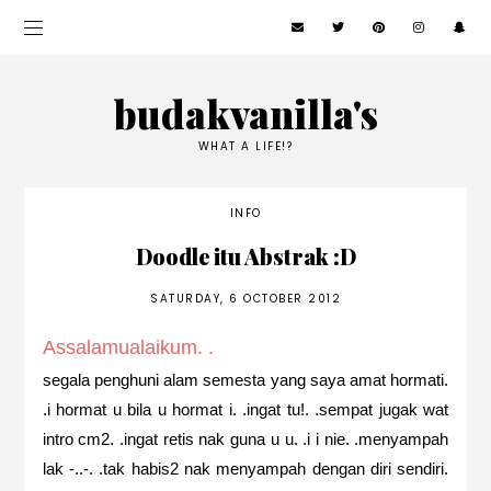
budakvanilla's
WHAT A LIFE!?
INFO
Doodle itu Abstrak :D
SATURDAY, 6 OCTOBER 2012
Assalamualaikum. .
segala penghuni alam semesta yang saya amat hormati.
.i hormat u bila u hormat i. .ingat tu!. .sempat jugak wat
intro cm2. .ingat retis nak guna u u. .i i nie. .menyampah
lak -..-. .tak habis2 nak menyampah dengan diri sendiri.