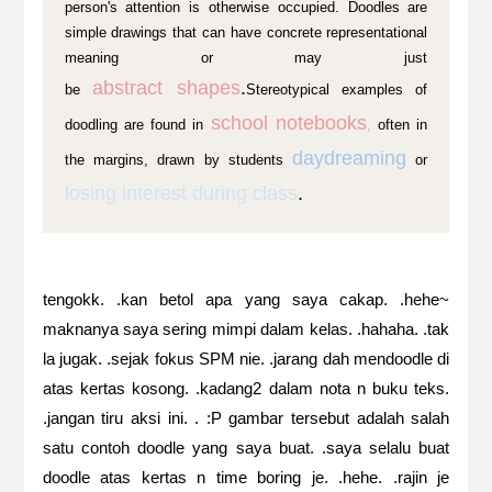
person's attention is otherwise occupied. Doodles are
simple drawings that can have concrete representational
meaning or may just
abstract
shap
es
.
be
Stereotypical examples of
school notebooks
doodling are found in
,
often in
daydreaming
the margins, drawn by students
or
losing interest during class
.
tengokk. .kan betol apa yang saya cakap. .hehe~
maknanya saya sering mimpi dalam kelas. .hahaha. .tak
la jugak. .sejak fokus SPM nie. .jarang dah mendoodle di
atas kertas kosong. .kadang2 dalam nota n buku teks.
.jangan tiru aksi ini. . :P gambar tersebut adalah salah
satu contoh doodle yang saya buat. .saya selalu buat
doodle atas kertas n time boring je. .hehe. .rajin je