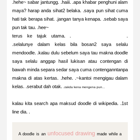
.hehe~ sabar jantungg. .haiii. .apa khabar penghuni alam
maya? harap anda sihat2 belaka. .saya pun sihat cuma
hati tak berapa sihat. .jangan tanya kenapa. .sebab saya
pun tak tau. .hee~
terus ke tajuk utama. .
DOODLE itu ABSTRAK
.
.selalunye dalam kelas bila bosan2 saya selalu
mendoodle. .kalau dulu sebelum saya tau makna doodle
saya selalu anggap hasil lukisan atau contengan di
bawah minda separa sedar saya cuma contenganntanpa
makna di atas kertas. .hehe. .~kantoi mengigau dalam
kelas. .serabut dah otak. .
takda kena mengena pun...
kalau kita search apa maksud doodle di wikipedia. .1st
line dia. .
unfocused drawing
A doodle is an
made while a