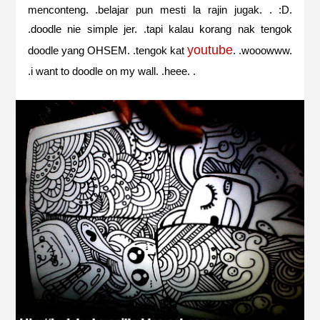
menconteng. .belajar pun mesti la rajin jugak. . :D.
.doodle nie simple jer. .tapi kalau korang nak tengok
youtube
doodle yang OHSEM. .tengok kat
. .wooowww.
.i want to doodle on my wall. .heee. .
SHARPIE~