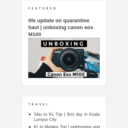
F E A T U R E D
life update on quarantine
haul | unboxing canon eos
M100
T R A V E L
Sibu to KL Trip | first day in Kuala
Lumpur City
KL to Melaka Trip | sightseeing and