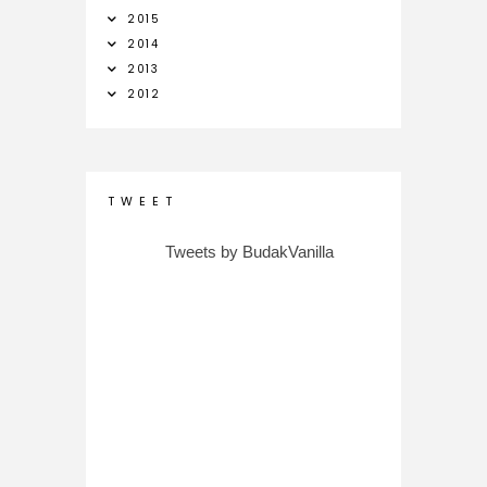
2015
2014
2013
2012
T W E E T
Tweets by BudakVanilla