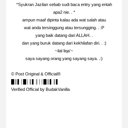
*Syukran Jazilan sebab sudi baca entry yang entah
apa2 nie. . *
ampun maaf dipinta kalau ada wat salah atau
wat anda tersinggung atau tersungging. . :P
yang baik datang dari ALLAH. .
dan yang buruk datang dari kekhilafan diri. . :)
~ilal liqa'~
saya sayang orang yang sayang saya. .:)
© Post Original & Official®
█║▌│█│║▌║││█║▌║▌
Verified Official by BudakVanilla