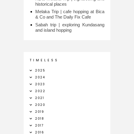
historical places
Melaka Trip | cafe hopping at Bica
& Co and The Daily Fix Cafe
Sabah trip | exploring Kundasang
and island hopping
T I M E L E S S
2025
2024
2023
2022
2021
2020
2019
2018
2017
2016