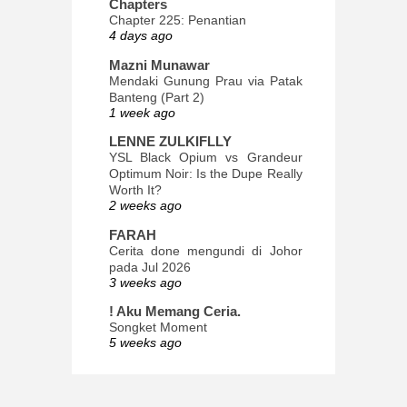
Chapters
Chapter 225: Penantian
4 days ago
Mazni Munawar
Mendaki Gunung Prau via Patak
Banteng (Part 2)
1 week ago
LENNE ZULKIFLLY
YSL Black Opium vs Grandeur
Optimum Noir: Is the Dupe Really
Worth It?
2 weeks ago
FARAH
Cerita done mengundi di Johor
pada Jul 2026
3 weeks ago
! Aku Memang Ceria.
Songket Moment
5 weeks ago
ana-mizu™
May Babies!
2 months ago