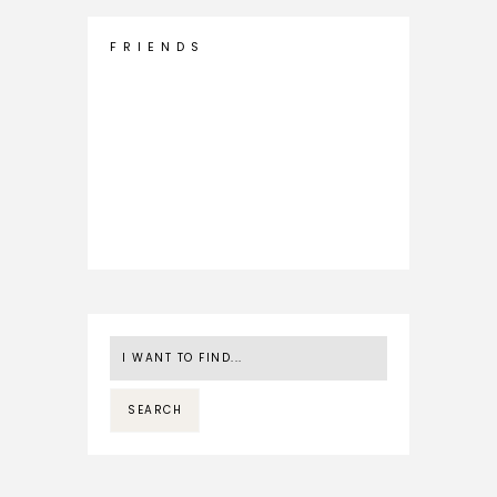
F R I E N D S