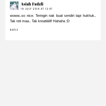
Asiah Fadzli
19 JULY 2014 AT 12:47
woww..so nice. Teringin nak buat sendiri tapi hukhuk..
Tak reti maa.. Tak kreatiiiiiif! Hahaha :D
REPLY