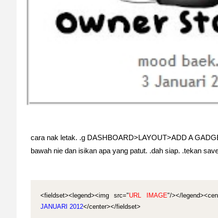
cara nak letak. .g DASHBOARD>LAYOUT>ADD A GADGE
bawah nie dan isikan apa yang patut. .dah siap. .tekan sav
<fieldset><legend><img src="
URL IMAGE
"/></legend><cen
JANUARI 2012
</center></fieldset>