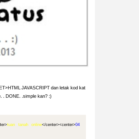
T>HTML JAVASCRIPT dan letak kod kat
e. . DONE. .simple kan? :)
ter>
tuan tanah online
</center><center>
04