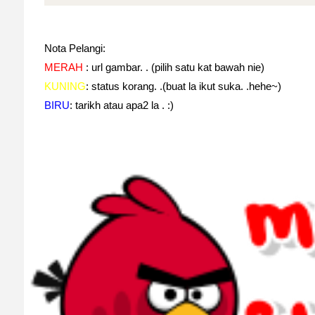
Nota Pelangi:
MERAH
: url gambar. . (pilih satu kat bawah nie)
KUNING
: status korang. .(buat la ikut suka. .hehe~)
BIRU
: tarikh atau apa2 la . :)