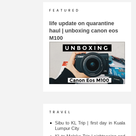
F E A T U R E D
life update on quarantine
haul | unboxing canon eos
M100
T R A V E L
Sibu to KL Trip | first day in Kuala
Lumpur City