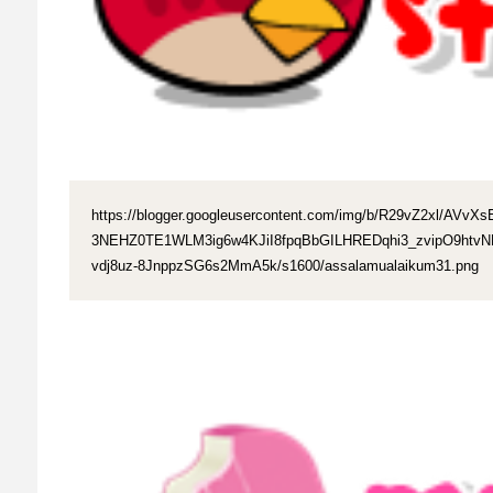
https://blogger.googleusercontent.com/img/b/R29vZ2xl/A
3NEHZ0TE1WLM3ig6w4KJiI8fpqBbGILHREDqhi3_zvipO9htv
vdj8uz-8JnppzSG6s2MmA5k/s1600/assalamualaikum31.png