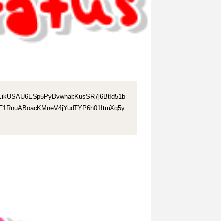
VvXsEikUSAU6ESp5PyDvwhabKusSR7j6BtId51b
NF1RnuABoacKMneV4jYudTYP6h01ItmXq5y