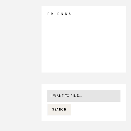
F R I E N D S