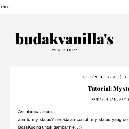
 INFO
budakvanilla's
WHAT A LIFE!?
STUFF ❤
TUTORIAL :)
TU
Tutorial: My st
FRIDAY, 4 JANUARY 
Assalamualaikum. .
apa tu my status? nie adalah contoh my status yang comel
BossKucing
untuk gambar nie. . :)