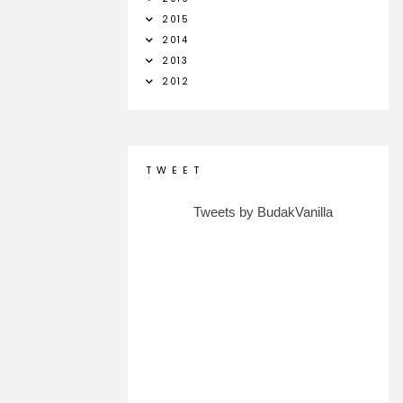
2015
2014
2013
2012
T W E E T
Tweets by BudakVanilla