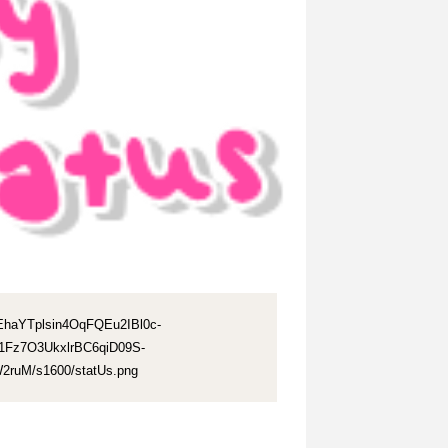
XsEhaYTplsin4OqFQEu2IBl0c-
Fz7O3UkxlrBC6qiD09S-
uM/s1600/statUs.png