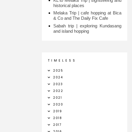
KL to Melaka Trip | sightseeing and
historical places
Melaka Trip | cafe hopping at Bica
& Co and The Daily Fix Cafe
Sabah trip | exploring Kundasang
and island hopping
T I M E L E S S
2025
2024
2023
2022
2021
2020
2019
2018
2017
2016