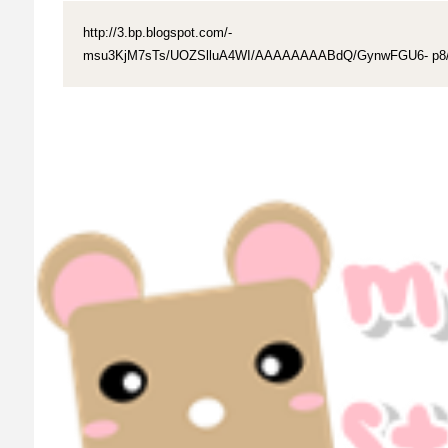
http://3.bp.blogspot.com/-
msu3KjM7sTs/UOZSlluA4WI/AAAAAAAABdQ/GynwFGU6- p8/s