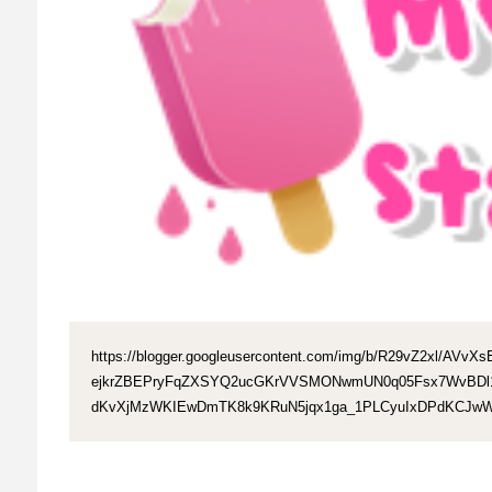
https://blogger.googleusercontent.com/img/b/R29vZ2xl/AVv
ejkrZBEPryFqZXSYQ2ucGKrVVSMONwmUN0q05Fsx7WvBDl1
dKvXjMzWKIEwDmTK8k9KRuN5jqx1ga_1PLCyuIxDPdKCJwW2r