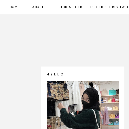
HOME
ABOUT
TUTORIAL + FREEBIES + TIPS + REVIEW +
H E L L O