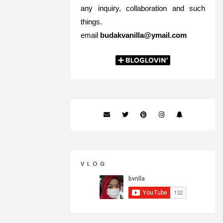
any inquiry, collaboration and such
things.
email
budakvanilla@ymail.com
V L O G