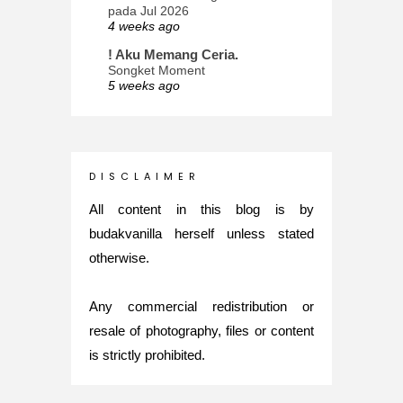
pada Jul 2026
4 weeks ago
! Aku Memang Ceria.
Songket Moment
5 weeks ago
ana-mizu™
May Babies!
2 months ago
INTROVERTED GIRL
D I S C L A I M E R
Jatuh Bangun Kehidupan dalam
Glory of Special Forces!
All content in this blog is by
5 months ago
budakvanilla herself unless stated
Maria Elena
otherwise.
What's up
5 months ago
Any commercial redistribution or
Nurul Rasya
Back in Japan for My PhD: 2024
resale of photography, files or content
Recap of New Challenge
is strictly prohibited.
8 months ago
Lya Amie
How I Went For Mental Health