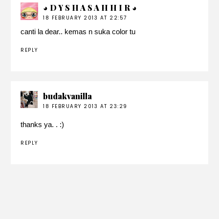
◕ D Y S H A S A H H I R ◕
18 FEBRUARY 2013 AT 22:57
canti la dear.. kemas n suka color tu
REPLY
budakvanilla
18 FEBRUARY 2013 AT 23:29
thanks ya. . :)
REPLY