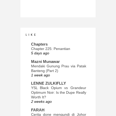
L I K E
Chapters
Chapter 225: Penantian
5 days ago
Mazni Munawar
Mendaki Gunung Prau via Patak
Banteng (Part 2)
1 week ago
LENNE ZULKIFLLY
YSL Black Opium vs Grandeur
Optimum Noir: Is the Dupe Really
Worth It?
2 weeks ago
FARAH
Cerita done mengundi di Johor