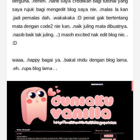
berguna. .heheh. .nanti saya creditkan bagi tutorial yang
saya rujuk bagi mengedit blog saya nie. .malas la kan
.jadi pemalas dah. .wakakaka :D penat gak bertentang
mata dengan code2 nie kan. .naik juling mata dibuatnya.
.nasib baik tak juling. .:) masih excited nak edit blog nie. .
:D
waaa. .happy bagai ya. .bakal rindu dengan blog lama.
.eh. .rupa blog lama . .