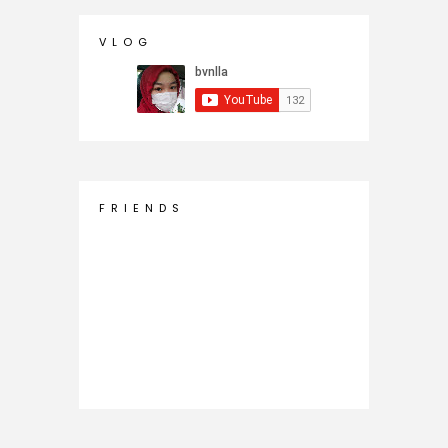
V L O G
F R I E N D S