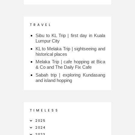
T R A V E L
Sibu to KL Trip | first day in Kuala
Lumpur City
KL to Melaka Trip | sightseeing and
historical places
Melaka Trip | cafe hopping at Bica
& Co and The Daily Fix Cafe
Sabah trip | exploring Kundasang
and island hopping
T I M E L E S S
2025
2024
2023