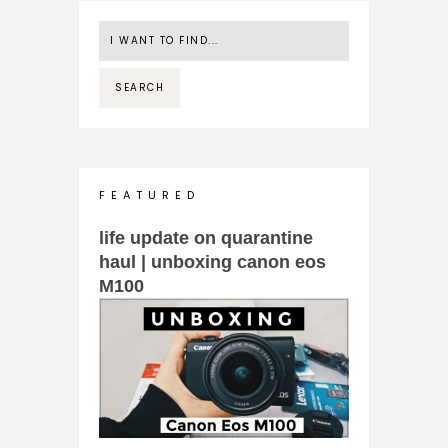
F E A T U R E D
life update on quarantine
haul | unboxing canon eos
M100