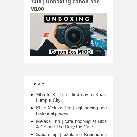
haul | unboxing canon eos
M100
T R A V E L
Sibu to KL Trip | first day in Kuala
Lumpur City
KL to Melaka Trip | sightseeing and
historical places
Melaka Trip | cafe hopping at Bica
& Co and The Daily Fix Cafe
Sabah trip | exploring Kundasang