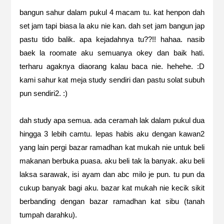
bangun sahur dalam pukul 4 macam tu. kat henpon dah
set jam tapi biasa la aku nie kan. dah set jam bangun jap
pastu tido balik. apa kejadahnya tu??!! hahaa. nasib
baek la roomate aku semuanya okey dan baik hati.
terharu agaknya diaorang kalau baca nie. hehehe. :D
kami sahur kat meja study sendiri dan pastu solat subuh
pun sendiri2. :)
dah study apa semua. ada ceramah lak dalam pukul dua
hingga 3 lebih camtu. lepas habis aku dengan kawan2
yang lain pergi bazar ramadhan kat mukah nie untuk beli
makanan berbuka puasa. aku beli tak la banyak. aku beli
laksa sarawak, isi ayam dan abc milo je pun. tu pun da
cukup banyak bagi aku. bazar kat mukah nie kecik sikit
berbanding dengan bazar ramadhan kat sibu (tanah
tumpah darahku).