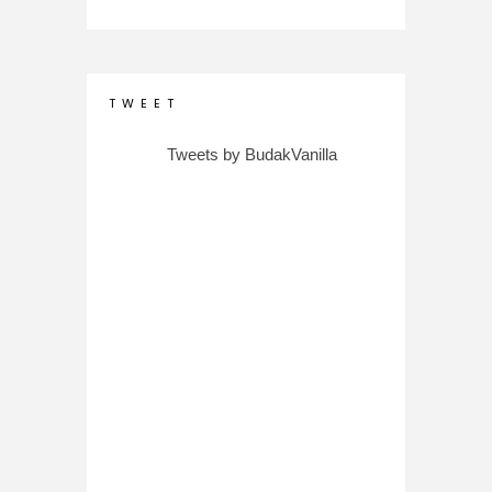
T W E E T
Tweets by BudakVanilla