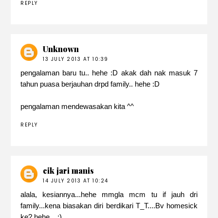
REPLY
Unknown
13 JULY 2013 AT 10:39
pengalaman baru tu.. hehe :D akak dah nak masuk 7
tahun puasa berjauhan drpd family.. hehe :D
pengalaman mendewasakan kita ^^
REPLY
cik jari manis
14 JULY 2013 AT 10:24
alala, kesiannya...hehe mmgla mcm tu if jauh dri
family...kena biasakan diri berdikari T_T....Bv homesick
ke? hehe... ;)