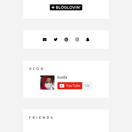
V L O G
F R I E N D S