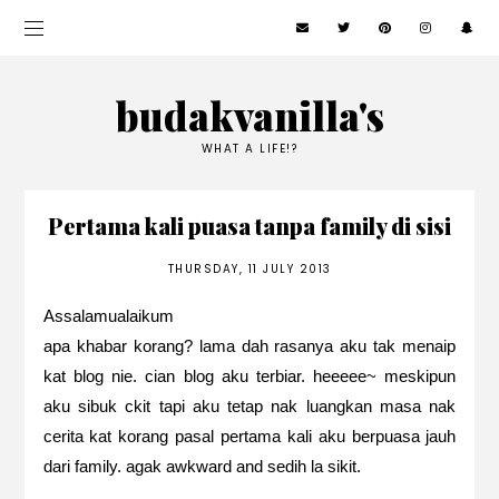
budakvanilla's
WHAT A LIFE!?
Pertama kali puasa tanpa family di sisi
THURSDAY, 11 JULY 2013
Assalamualaikum
apa khabar korang? lama dah rasanya aku tak menaip
kat blog nie. cian blog aku terbiar. heeeee~ meskipun
aku sibuk ckit tapi aku tetap nak luangkan masa nak
cerita kat korang pasal pertama kali aku berpuasa jauh
dari family. agak awkward and sedih la sikit.