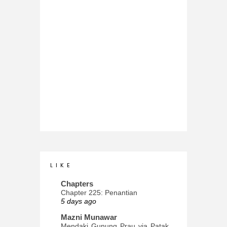
L I K E
Chapters
Chapter 225: Penantian
5 days ago
Mazni Munawar
Mendaki Gunung Prau via Patak