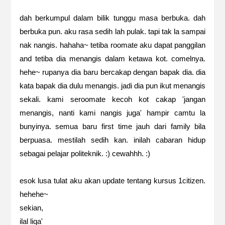
dah berkumpul dalam bilik tunggu masa berbuka. dah
berbuka pun. aku rasa sedih lah pulak. tapi tak la sampai
nak nangis. hahaha~ tetiba roomate aku dapat panggilan
and tetiba dia menangis dalam ketawa kot. comelnya.
hehe~ rupanya dia baru bercakap dengan bapak dia. dia
kata bapak dia dulu menangis. jadi dia pun ikut menangis
sekali. kami seroomate kecoh kot cakap 'jangan
menangis, nanti kami nangis juga' hampir camtu la
bunyinya. semua baru first time jauh dari family bila
berpuasa. mestilah sedih kan. inilah cabaran hidup
sebagai pelajar politeknik. :) cewahhh. :)
esok lusa tulat aku akan update tentang kursus 1citizen.
hehehe~
sekian,
ilal liqa'