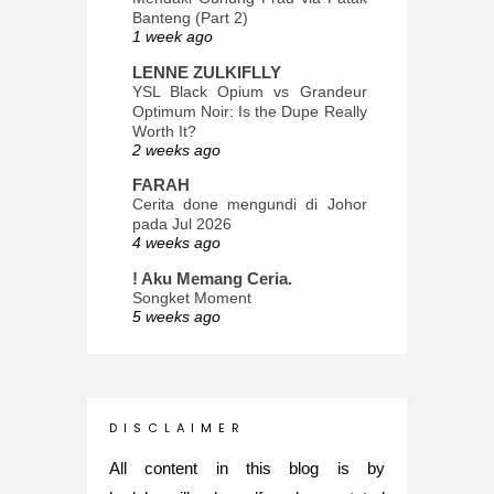
Banteng (Part 2)
1 week ago
LENNE ZULKIFLLY
YSL Black Opium vs Grandeur
Optimum Noir: Is the Dupe Really
Worth It?
2 weeks ago
FARAH
Cerita done mengundi di Johor
pada Jul 2026
4 weeks ago
! Aku Memang Ceria.
Songket Moment
5 weeks ago
ana-mizu™
May Babies!
2 months ago
INTROVERTED GIRL
D I S C L A I M E R
Jatuh Bangun Kehidupan dalam
Glory of Special Forces!
All content in this blog is by
5 months ago