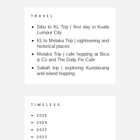
T R A V E L
Sibu to KL Trip | first day in Kuala
Lumpur City
KL to Melaka Trip | sightseeing and
historical places
Melaka Trip | cafe hopping at Bica
& Co and The Daily Fix Cafe
Sabah trip | exploring Kundasang
and island hopping
T I M E L E S S
2025
2024
2023
2022