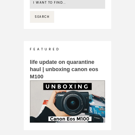
F E A T U R E D
life update on quarantine
haul | unboxing canon eos
M100