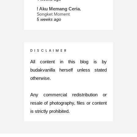
! Aku Memang Ceria.
Songket Moment
5 weeks ago
ana-mizu™
May Babies!
2 months ago
INTROVERTED GIRL
D I S C L A I M E R
Jatuh Bangun Kehidupan dalam
Glory of Special Forces!
All content in this blog is by
5 months ago
budakvanilla herself unless stated
Maria Elena
otherwise.
What's up
5 months ago
Any commercial redistribution or
Nurul Rasya
Back in Japan for My PhD: 2024
resale of photography, files or content
Recap of New Challenge
is strictly prohibited.
8 months ago
Lya Amie
How I Went For Mental Health
Treatment