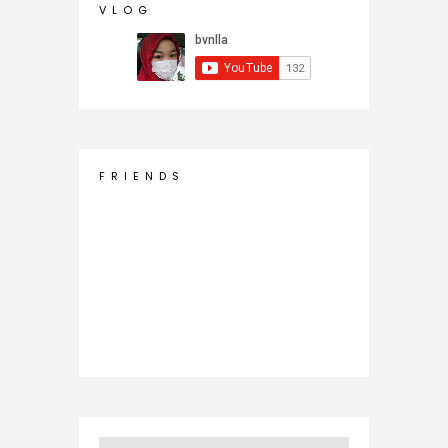
V L O G
F R I E N D S