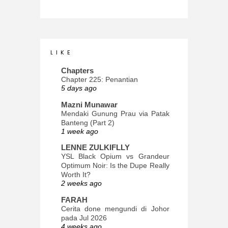
L I K E
Chapters
Chapter 225: Penantian
5 days ago
Mazni Munawar
Mendaki Gunung Prau via Patak
Banteng (Part 2)
1 week ago
LENNE ZULKIFLLY
YSL Black Opium vs Grandeur
Optimum Noir: Is the Dupe Really
Worth It?
2 weeks ago
FARAH
Cerita done mengundi di Johor
pada Jul 2026
4 weeks ago