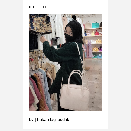
H E L L O
bv | bukan lagi budak