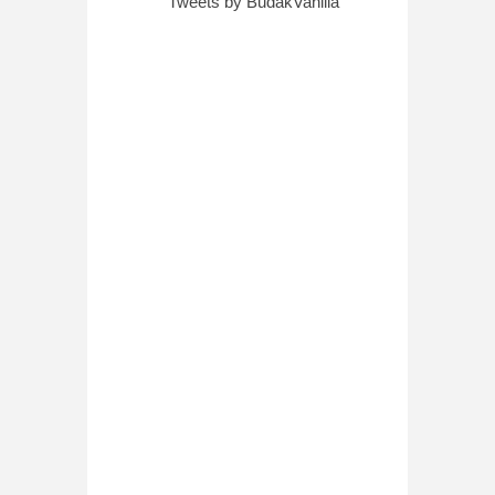
Tweets by BudakVanilla