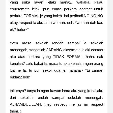
yang suka layan lelaki mana2. wakaka. kalau
coursemate lelaki pun cuma perkara contact untuk
perkara FORMAL je yang boleh. hal peribadi NO NO NO
okay. respect la aku as a woman. ceh. *woman dah kau
ek? haha~*
even masa sekolah rendah sampai la sekolah
menengah, sangatlah JARANG classmate lelaki contact
aku atas perkara yang TIDAK FORMAL. haha. nak
kenalan? ceh, babai la. masa tu aku kenalan ngan orang
luar je la. tu pun sekor dua je. hahaha~ *tu zaman
budak2 beb*
tak caya? tanya la ngan kawan lama aku yang kenal aku
dari sekolah rendah sampai sekolah menengah.
ALHAMDULILLAH. they respect me as im respect
them. :)