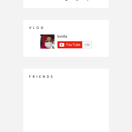
V L O G
F R I E N D S