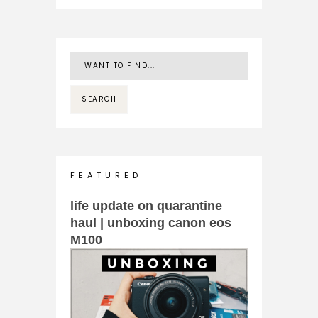
F E A T U R E D
life update on quarantine
haul | unboxing canon eos
M100