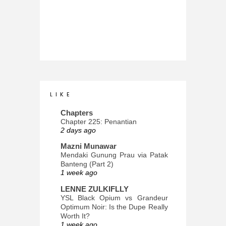
L I K E
Chapters
Chapter 225: Penantian
2 days ago
Mazni Munawar
Mendaki Gunung Prau via Patak
Banteng (Part 2)
1 week ago
LENNE ZULKIFLLY
YSL Black Opium vs Grandeur
Optimum Noir: Is the Dupe Really
Worth It?
1 week ago