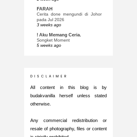
FARAH
Cerita done mengundi di Johor
pada Jul 2026
3 weeks ago
! Aku Memang Ceria.
Songket Moment
5 weeks ago
ana-mizu™
May Babies!
2 months ago
INTROVERTED GIRL
D I S C L A I M E R
Jatuh Bangun Kehidupan dalam
Glory of Special Forces!
All content in this blog is by
5 months ago
budakvanilla herself unless stated
Maria Elena
otherwise.
What's up
5 months ago
Any commercial redistribution or
Nurul Rasya
Back in Japan for My PhD: 2024
resale of photography, files or content
Recap of New Challenge
is strictly prohibited.