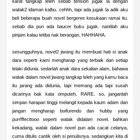
karat tangkap leleh sebab tension jugak la dengan
watak2 idaman kalbu. cehhh, tapi ada jugak la adik aku
beli beberapa buah novel bergenre kesukaan ramai itu.
sebab dia pun ada baucer buku jugak. nantilah aku
pinjam kalau tetiba nak berangan. HAHHAHA.
sesungguhnya, novel2 jiwang itu membuat hati si anak
dara seperti kami mengharap yang terbaik dari setiap
lelaki didunia. sedarlah anak dara sekalian alam, bahawa
watak dalam novel jiwang tangkap leleh yang kamu baca
itu jarang ada didunia, tapi memang ada tapi susah
dicarinya bak kata omputeh, RARE. so, janganlah
simpan harapan tinggi melangit kepada kaum adam dan
jangan mengharap boifurendo dan hubby yang
purrfffecttooo seperti watak didalam novel. bahkan
kekadang, watak dalam novel pun ada cacat celanya,
cuma ditulis cantik oleh si penulisnya. sedangkan kita di