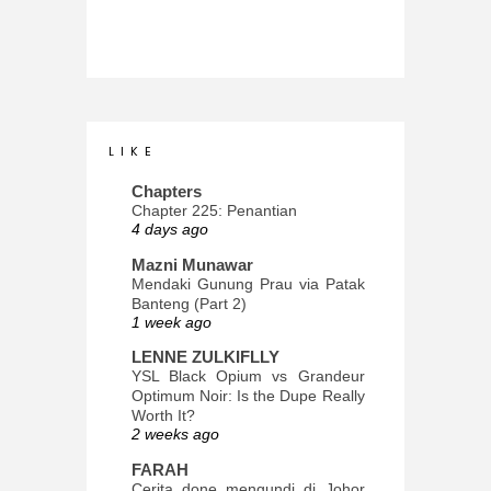
L I K E
Chapters
Chapter 225: Penantian
4 days ago
Mazni Munawar
Mendaki Gunung Prau via Patak
Banteng (Part 2)
1 week ago
LENNE ZULKIFLLY
YSL Black Opium vs Grandeur
Optimum Noir: Is the Dupe Really
Worth It?
2 weeks ago
FARAH
Cerita done mengundi di Johor