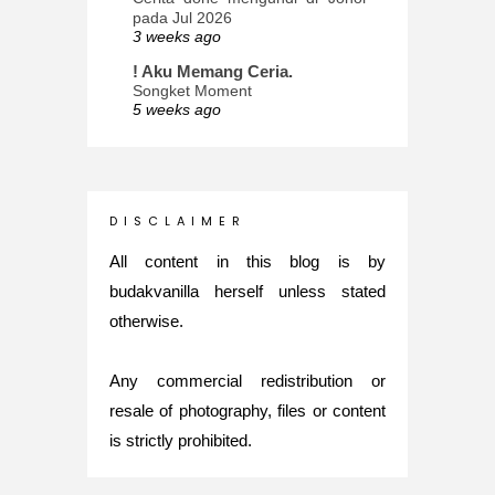
pada Jul 2026
3 weeks ago
! Aku Memang Ceria.
Songket Moment
5 weeks ago
ana-mizu™
May Babies!
2 months ago
INTROVERTED GIRL
D I S C L A I M E R
Jatuh Bangun Kehidupan dalam
Glory of Special Forces!
All content in this blog is by
5 months ago
budakvanilla herself unless stated
Maria Elena
otherwise.
What's up
5 months ago
Any commercial redistribution or
Nurul Rasya
Back in Japan for My PhD: 2024
resale of photography, files or content
Recap of New Challenge
is strictly prohibited.
8 months ago
Lya Amie