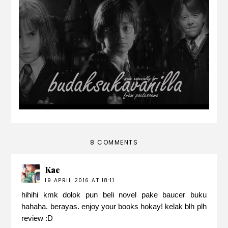
kipas susah mati HARRY POTTER
8 COMMENTS
Kae
19 APRIL 2016 AT 18:11
hihihi kmk dolok pun beli novel pake baucer buku
hahaha. berayas. enjoy your books hokay! kelak blh plh
review :D