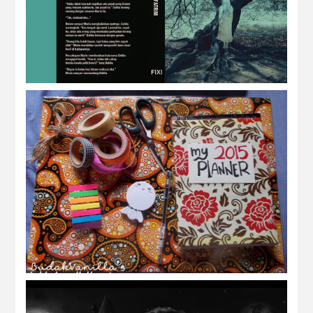
Fatrim
my DIY planner