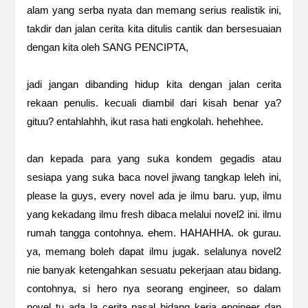
alam yang serba nyata dan memang serius realistik ini,
takdir dan jalan cerita kita ditulis cantik dan bersesuaian
dengan kita oleh SANG PENCIPTA,
jadi jangan dibanding hidup kita dengan jalan cerita
rekaan penulis. kecuali diambil dari kisah benar ya?
gituu? entahlahhh, ikut rasa hati engkolah. hehehhee.
dan kepada para yang suka kondem gegadis atau
sesiapa yang suka baca novel jiwang tangkap leleh ini,
please la guys, every novel ada je ilmu baru. yup, ilmu
yang kekadang ilmu fresh dibaca melalui novel2 ini. ilmu
rumah tangga contohnya. ehem. HAHAHHA. ok gurau.
ya, memang boleh dapat ilmu jugak. selalunya novel2
nie banyak ketengahkan sesuatu pekerjaan atau bidang.
contohnya, si hero nya seorang engineer, so dalam
novel tu ada la cerita pasal bidang kerja engineer dan