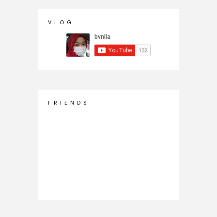
V L O G
F R I E N D S