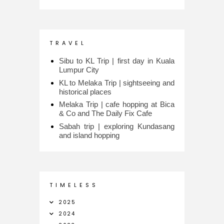
T R A V E L
Sibu to KL Trip | first day in Kuala
Lumpur City
KL to Melaka Trip | sightseeing and
historical places
Melaka Trip | cafe hopping at Bica
& Co and The Daily Fix Cafe
Sabah trip | exploring Kundasang
and island hopping
T I M E L E S S
2025
2024