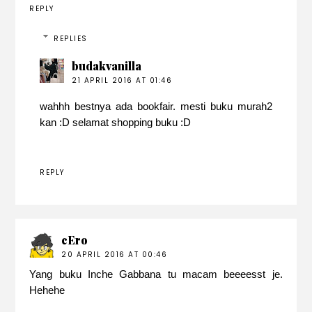
REPLY
REPLIES
budakvanilla
21 APRIL 2016 AT 01:46
wahhh bestnya ada bookfair. mesti buku murah2
kan :D selamat shopping buku :D
REPLY
cEro
20 APRIL 2016 AT 00:46
Yang buku Inche Gabbana tu macam beeeesst je.
Hehehe