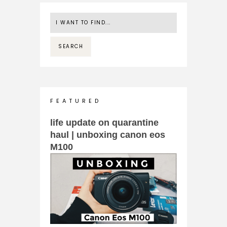
F E A T U R E D
life update on quarantine
haul | unboxing canon eos
M100