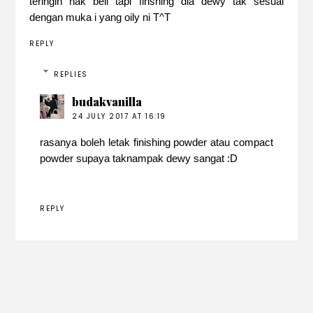
teringin nak beli tapi finshing dia dewy tak sesuai
dengan muka i yang oily ni T^T
REPLY
REPLIES
budakvanilla
24 JULY 2017 AT 16:19
rasanya boleh letak finishing powder atau compact
powder supaya taknampak dewy sangat :D
REPLY