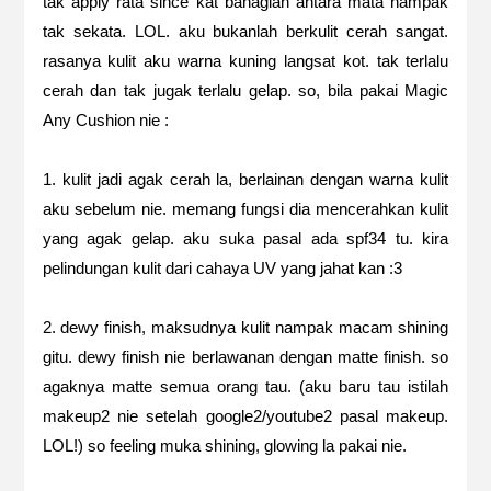
tak apply rata since kat bahagian antara mata nampak
tak sekata. LOL. aku bukanlah berkulit cerah sangat.
rasanya kulit aku warna kuning langsat kot. tak terlalu
cerah dan tak jugak terlalu gelap. so, bila pakai Magic
Any Cushion nie :
1. kulit jadi agak cerah la, berlainan dengan warna kulit
aku sebelum nie. memang fungsi dia mencerahkan kulit
yang agak gelap. aku suka pasal ada spf34 tu. kira
pelindungan kulit dari cahaya UV yang jahat kan :3
2. dewy finish, maksudnya kulit nampak macam shining
gitu. dewy finish nie berlawanan dengan matte finish. so
agaknya matte semua orang tau. (aku baru tau istilah
makeup2 nie setelah google2/youtube2 pasal makeup.
LOL!) so feeling muka shining, glowing la pakai nie.