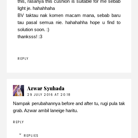
this, rasanya this cushion is suitable for me sebab
light je. hahahhaha
BV taktau nak komen macam mana, sebab baru
tau pasal semua nie. hahahahha hope u find to
solution soon. :)
thanksss! :3
REPLY
Azwar Syuhada
29 JULY 2016 AT 20:18
Nampak perubahannya before and after tu, rugi pula tak
grab. Azwar ambil laneige haritu.
REPLY
REPLIES