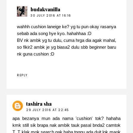
budakvanilla
30 JULY 2016 AT 16:16
wahhh cushion laneige ke? yg tu pun okay rasanya
sebab ada song hye kyo. hahahhaa :D
BV nk ambk yg tu dulu, cuma hrga dia agak mahal,
so fikir2 ambk je yg biasa2 dulu sbb beginner baru
nk guna cushion :D
REPLY
tashira sha
29 JULY 2016 AT 22:45
apa bezanya mun ada nama 'cushion' tok? hahaha
kmk still sik brapa nak ambik tauk pasal bnda2 camtok
T_T klak mok search gak haha tnggu ada duit lok maok