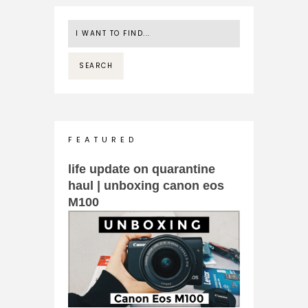
F E A T U R E D
life update on quarantine
haul | unboxing canon eos
M100