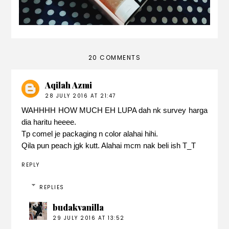
20 COMMENTS
Aqilah Azmi
28 JULY 2016 AT 21:47
WAHHHH HOW MUCH EH LUPA dah nk survey harga
dia haritu heeee.
Tp comel je packaging n color alahai hihi.
Qila pun peach jgk kutt. Alahai mcm nak beli ish T_T
REPLY
REPLIES
budakvanilla
29 JULY 2016 AT 13:52