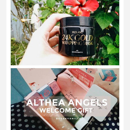
REVIEW | Piolang 24K Gold Wrapping
Mask
Althea Angels x Real Fresh Skin Detoxer
Review