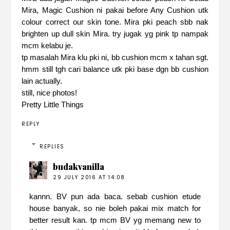
Mira, Magic Cushion ni pakai before Any Cushion utk
colour correct our skin tone. Mira pki peach sbb nak
brighten up dull skin Mira. try jugak yg pink tp nampak
mcm kelabu je.
tp masalah Mira klu pki ni, bb cushion mcm x tahan sgt.
hmm still tgh cari balance utk pki base dgn bb cushion
lain actually.
still, nice photos!
Pretty Little Things
REPLY
REPLIES
budakvanilla
29 JULY 2016 AT 14:08
kannn. BV pun ada baca. sebab cushion etude
house banyak, so nie boleh pakai mix match for
better result kan. tp mcm BV yg memang new to