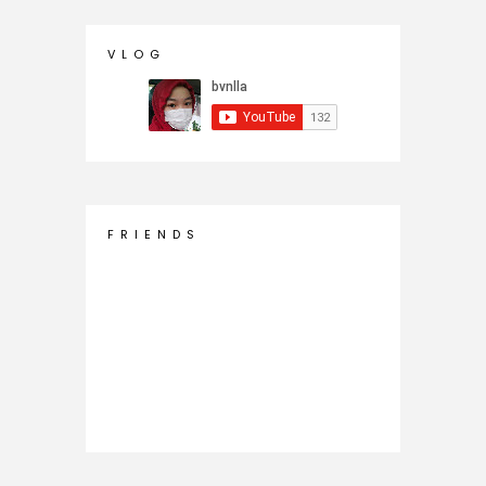
V L O G
F R I E N D S