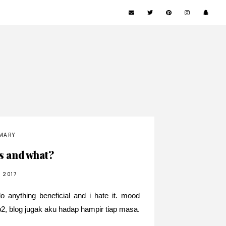
MARY
s and what?
 2017
do anything beneficial and i hate it. mood
p2, blog jugak aku hadap hampir tiap masa.