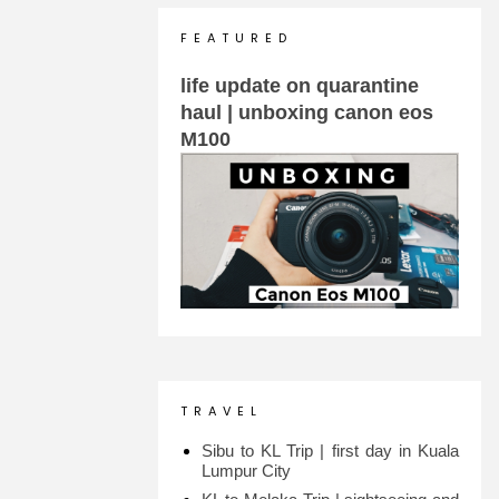
F E A T U R E D
life update on quarantine
haul | unboxing canon eos
M100
T R A V E L
Sibu to KL Trip | first day in Kuala
Lumpur City