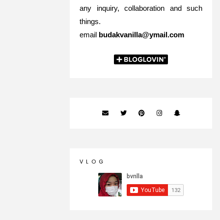
any inquiry, collaboration and such
things.
email
budakvanilla@ymail.com
V L O G