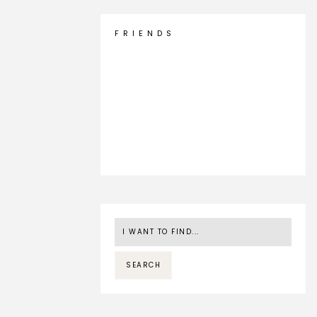
F R I E N D S