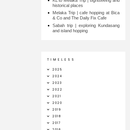
KL to Melaka Trip | sightseeing and
historical places
Melaka Trip | cafe hopping at Bica
& Co and The Daily Fix Cafe
Sabah trip | exploring Kundasang
and island hopping
T I M E L E S S
2025
2024
2023
2022
2021
2020
2019
2018
2017
2016