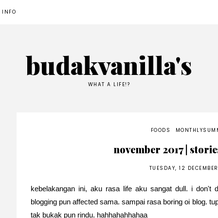
 INFO
budakvanilla's
WHAT A LIFE!?
FOODS
MONTHLYSUM
november 2017 | storie
TUESDAY, 12 DECEMBER
kebelakangan ini, aku rasa life aku sangat dull. i don't 
blogging pun affected sama. sampai rasa boring oi blog. tu
tak bukak pun rindu. hahhahahhahaa