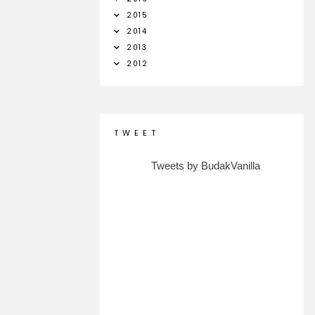
2015
2014
2013
2012
T W E E T
Tweets by BudakVanilla