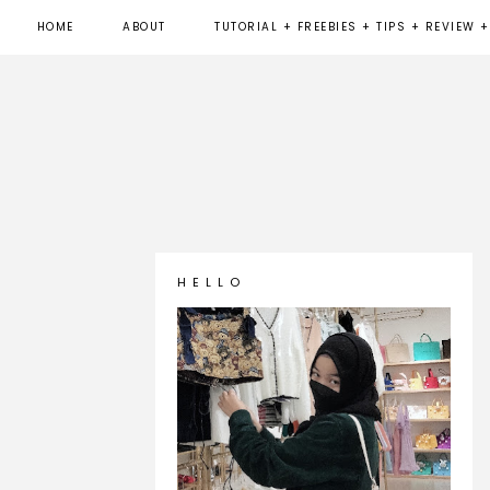
HOME
ABOUT
TUTORIAL + FREEBIES + TIPS + REVIEW +
H E L L O