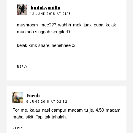
budakvanilla
12 JUNE 2018 AT 01:18
mushroom mee??? wahhh mok juak cuba kelak
mun ada singgah scr gik :D
kelak kmk share. hehehhee :3
REPLY
Farah
9 JUNE 2018 AT 02:32
For me, kalau nasi campur macam tu je, 4.50 macam
mahal sikit. Tapi tak tahulah.
REPLY