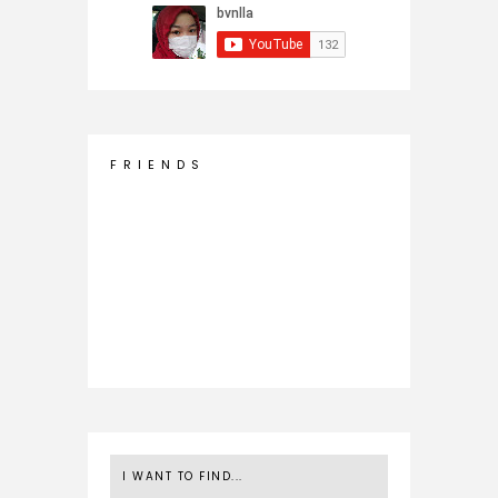
F R I E N D S