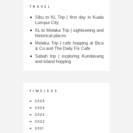
T R A V E L
Sibu to KL Trip | first day in Kuala
Lumpur City
KL to Melaka Trip | sightseeing and
historical places
Melaka Trip | cafe hopping at Bica
& Co and The Daily Fix Cafe
Sabah trip | exploring Kundasang
and island hopping
T I M E L E S S
2025
2024
2023
2022
2021