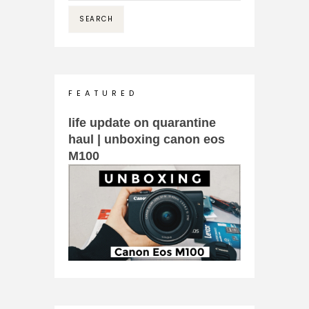
F E A T U R E D
life update on quarantine
haul | unboxing canon eos
M100