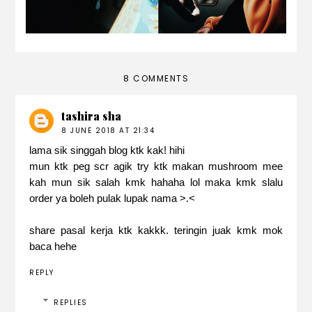
8 COMMENTS
tashira sha
8 JUNE 2018 AT 21:34
lama sik singgah blog ktk kak! hihi
mun ktk peg scr agik try ktk makan mushroom mee
kah mun sik salah kmk hahaha lol maka kmk slalu
order ya boleh pulak lupak nama >.<
share pasal kerja ktk kakkk. teringin juak kmk mok
baca hehe
REPLY
REPLIES