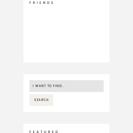
F R I E N D S
F E A T U R E D