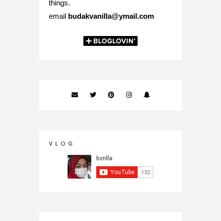
things.
email
budakvanilla@ymail.com
V L O G