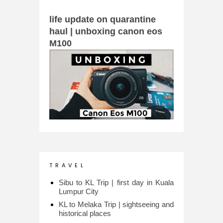
life update on quarantine
haul | unboxing canon eos
M100
T R A V E L
Sibu to KL Trip | first day in Kuala
Lumpur City
KL to Melaka Trip | sightseeing and
historical places