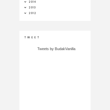
2014
2013
2012
T W E E T
Tweets by BudakVanilla