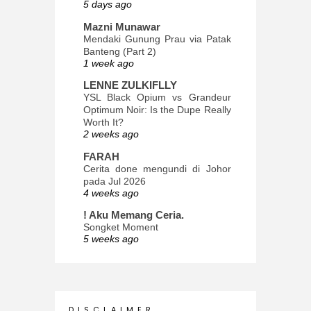
5 days ago
Mazni Munawar
Mendaki Gunung Prau via Patak
Banteng (Part 2)
1 week ago
LENNE ZULKIFLLY
YSL Black Opium vs Grandeur
Optimum Noir: Is the Dupe Really
Worth It?
2 weeks ago
FARAH
Cerita done mengundi di Johor
pada Jul 2026
4 weeks ago
! Aku Memang Ceria.
Songket Moment
5 weeks ago
ana-mizu™
May Babies!
2 months ago
INTROVERTED GIRL
D I S C L A I M E R