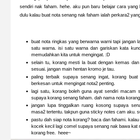
sendiri nak faham. hehe. aku pun baru belajar cara yang 
dulu kalau buat nota senang nak faham ialah perkara2 yang
buat nota ringkas yang berwarna warni tapi jangan l
satu warna. isi satu warna dan gariskan kata kunc
memudahkan kita untuk mengingat. :D
selain tu, korang mesti la buat dengan kemas dan 
sesuai. jangan main hentan kromo je tau.
paling terbaik supaya senang ingat, korang buat
berkesan untuk mengingat nota2 penting.
lagi satu, korang boleh guna ayat sendiri macam 
supaya korang senang faham. dah nama nota korang 
jangan lupa tinggalkan ruang kosong supaya se
masa2 tertentu. takpun guna sticky notes cam aku. su
pastu dah siap nota korang? baca dan fahami. kalau b
kocek kecil lagi comel supaya senang nak bawa kat
korang free. heee~