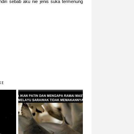
diri sebab aku nie jenis suka termenung
KE
Lagenda Ikan Patin &
eman
Kenapa Kebanyakan