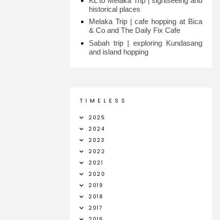
KL to Melaka Trip | sightseeing and
historical places
Melaka Trip | cafe hopping at Bica
& Co and The Daily Fix Cafe
Sabah trip | exploring Kundasang
and island hopping
T I M E L E S S
2025
2024
2023
2022
2021
2020
2019
2018
2017
2016