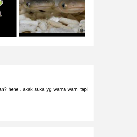
ajuk
Melayu Sarawak
Tidak Memakannya
kan? hehe.. akak suka yg warna warni tapi