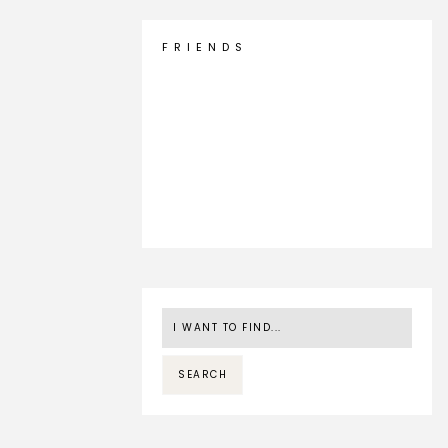
F R I E N D S