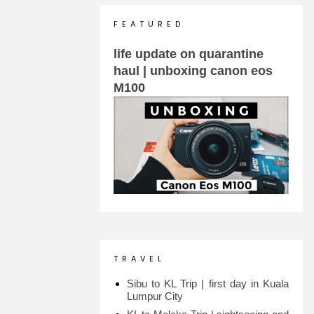
F E A T U R E D
life update on quarantine
haul | unboxing canon eos
M100
T R A V E L
Sibu to KL Trip | first day in Kuala
Lumpur City