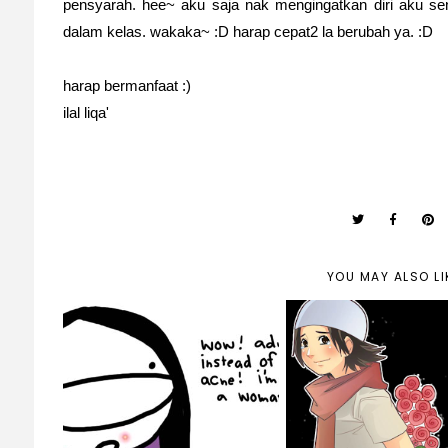
pensyarah. hee~ aku saja nak mengingatkan diri aku sen
dalam kelas. wakaka~ :D harap cepat2 la berubah ya. :D
harap bermanfaat :)
ilal liqa'
YOU MAY ALSO LI
Tips Pemakanan
Tips Memujuk T
Untuk Menghilangkan