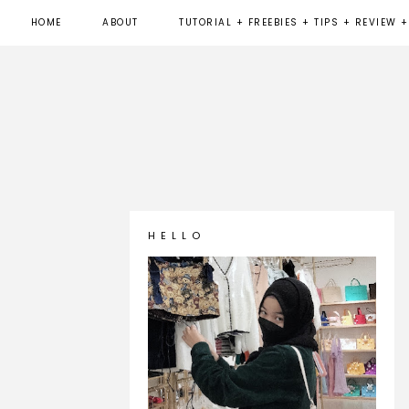
HOME
ABOUT
TUTORIAL + FREEBIES + TIPS + REVIEW +
H E L L O