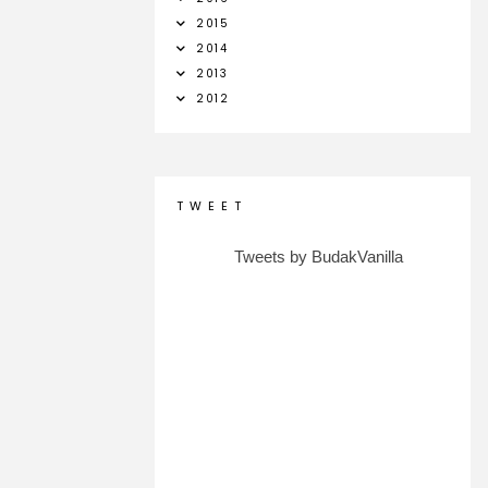
2015
2014
2013
2012
T W E E T
Tweets by BudakVanilla