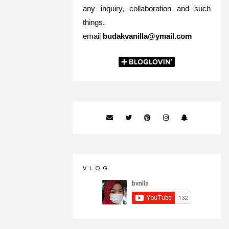
any inquiry, collaboration and such
things.
email
budakvanilla@ymail.com
V L O G