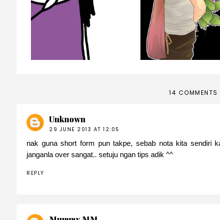
Lelaki Yang Mer
Jerawat
14 COMMENTS
Unknown
29 JUNE 2013 AT 12:05
nak guna short form pun takpe, sebab nota kita sendiri 
janganla over sangat.. setuju ngan tips adik ^^
REPLY
Mummy MM