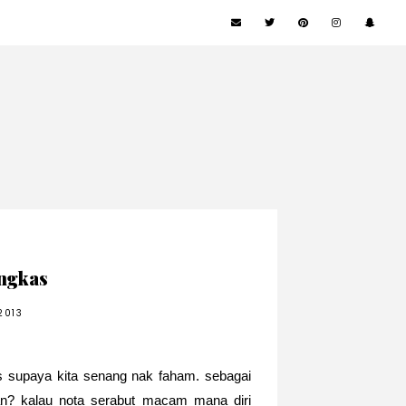
ingkas
2013
s supaya kita senang nak faham. sebagai
kan? kalau nota serabut macam mana diri