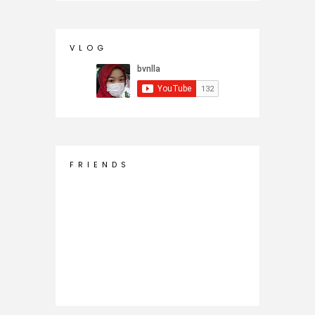
V L O G
F R I E N D S