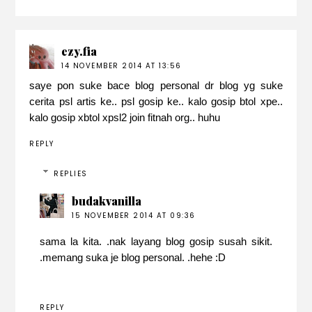
ezy.fia
14 NOVEMBER 2014 AT 13:56
saye pon suke bace blog personal dr blog yg suke
cerita psl artis ke.. psl gosip ke.. kalo gosip btol xpe..
kalo gosip xbtol xpsl2 join fitnah org.. huhu
REPLY
REPLIES
budakvanilla
15 NOVEMBER 2014 AT 09:36
sama la kita. .nak layang blog gosip susah sikit.
.memang suka je blog personal. .hehe :D
REPLY