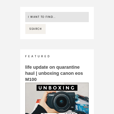
F E A T U R E D
life update on quarantine
haul | unboxing canon eos
M100