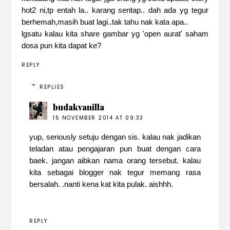
hot2 ni,tp entah la.. karang sentap.. dah ada yg tegur
berhemah,masih buat lagi..tak tahu nak kata apa..
lgsatu kalau kita share gambar yg 'open aurat' saham
dosa pun kita dapat ke?
REPLY
REPLIES
budakvanilla
15 NOVEMBER 2014 AT 09:33
yup, seriously setuju dengan sis. kalau nak jadikan
teladan atau pengajaran pun buat dengan cara
baek. jangan aibkan nama orang tersebut. kalau
kita sebagai blogger nak tegur memang rasa
bersalah. .nanti kena kat kita pulak. aishhh.
REPLY