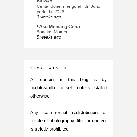
FARAH
Cerita done mengundi di Johor
pada Jul 2026
3 weeks ago
! Aku Memang Ceria.
Songket Moment
5 weeks ago
ana-mizu™
May Babies!
2 months ago
INTROVERTED GIRL
D I S C L A I M E R
Jatuh Bangun Kehidupan dalam
Glory of Special Forces!
All content in this blog is by
5 months ago
budakvanilla herself unless stated
Maria Elena
otherwise.
What's up
5 months ago
Any commercial redistribution or
Nurul Rasya
Back in Japan for My PhD: 2024
resale of photography, files or content
Recap of New Challenge
is strictly prohibited.
8 months ago