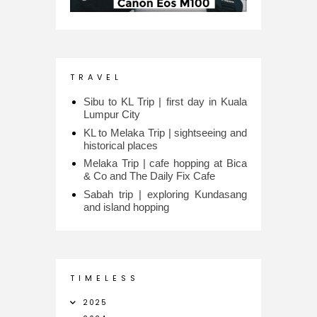
T R A V E L
Sibu to KL Trip | first day in Kuala
Lumpur City
KL to Melaka Trip | sightseeing and
historical places
Melaka Trip | cafe hopping at Bica
& Co and The Daily Fix Cafe
Sabah trip | exploring Kundasang
and island hopping
T I M E L E S S
2025