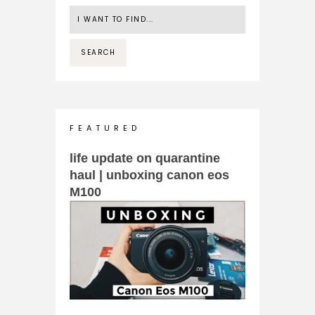
F E A T U R E D
life update on quarantine
haul | unboxing canon eos
M100