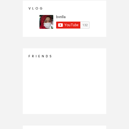
V L O G
F R I E N D S