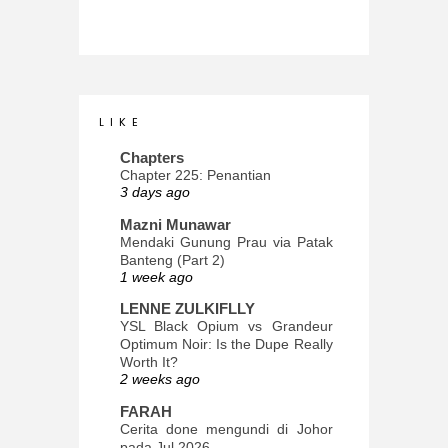
L I K E
Chapters
Chapter 225: Penantian
3 days ago
Mazni Munawar
Mendaki Gunung Prau via Patak
Banteng (Part 2)
1 week ago
LENNE ZULKIFLLY
YSL Black Opium vs Grandeur
Optimum Noir: Is the Dupe Really
Worth It?
2 weeks ago
FARAH
Cerita done mengundi di Johor
pada Jul 2026