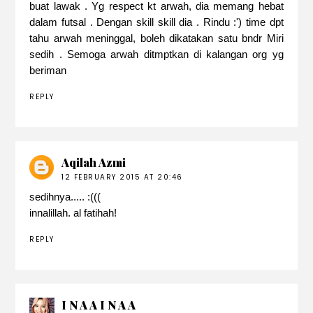
buat lawak . Yg respect kt arwah, dia memang hebat
dalam futsal . Dengan skill skill dia . Rindu :') time dpt
tahu arwah meninggal, boleh dikatakan satu bndr Miri
sedih . Semoga arwah ditmptkan di kalangan org yg
beriman
REPLY
Aqilah Azmi
12 FEBRUARY 2015 AT 20:46
sedihnya..... :(((
innalillah. al fatihah!
REPLY
I N A A I N A A