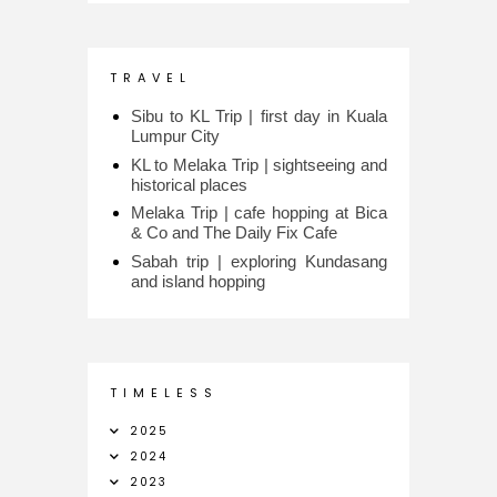
T R A V E L
Sibu to KL Trip | first day in Kuala
Lumpur City
KL to Melaka Trip | sightseeing and
historical places
Melaka Trip | cafe hopping at Bica
& Co and The Daily Fix Cafe
Sabah trip | exploring Kundasang
and island hopping
T I M E L E S S
2025
2024
2023