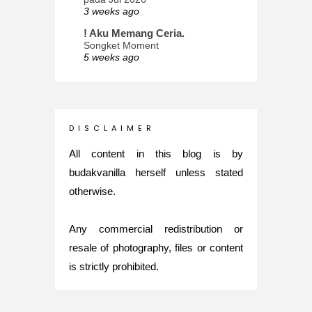
3 weeks ago
! Aku Memang Ceria.
Songket Moment
5 weeks ago
ana-mizu™
May Babies!
2 months ago
INTROVERTED GIRL
D I S C L A I M E R
Jatuh Bangun Kehidupan dalam
Glory of Special Forces!
All content in this blog is by
5 months ago
budakvanilla herself unless stated
Maria Elena
otherwise.
What's up
5 months ago
Any commercial redistribution or
Nurul Rasya
Back in Japan for My PhD: 2024
resale of photography, files or content
Recap of New Challenge
is strictly prohibited.
8 months ago
Lya Amie
How I Went For Mental Health