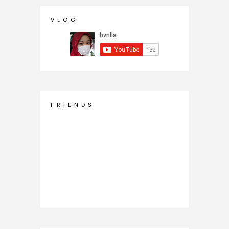
V L O G
F R I E N D S