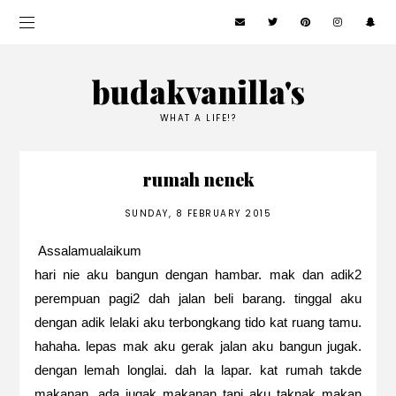
budakvanilla's
WHAT A LIFE!?
rumah nenek
SUNDAY, 8 FEBRUARY 2015
Assalamualaikum
hari nie aku bangun dengan hambar. mak dan adik2
perempuan pagi2 dah jalan beli barang. tinggal aku
dengan adik lelaki aku terbongkang tido kat ruang tamu.
hahaha. lepas mak aku gerak jalan aku bangun jugak.
dengan lemah longlai. dah la lapar. kat rumah takde
makanan. ada jugak makanan tapi aku taknak makan