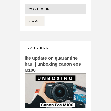
F E A T U R E D
life update on quarantine
haul | unboxing canon eos
M100