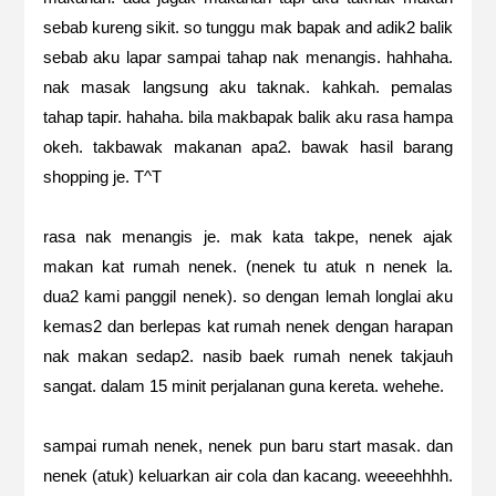
sebab kureng sikit. so tunggu mak bapak and adik2 balik
sebab aku lapar sampai tahap nak menangis. hahhaha.
nak masak langsung aku taknak. kahkah. pemalas
tahap tapir. hahaha. bila makbapak balik aku rasa hampa
okeh. takbawak makanan apa2. bawak hasil barang
shopping je. T^T
rasa nak menangis je. mak kata takpe, nenek ajak
makan kat rumah nenek. (nenek tu atuk n nenek la.
dua2 kami panggil nenek). so dengan lemah longlai aku
kemas2 dan berlepas kat rumah nenek dengan harapan
nak makan sedap2. nasib baek rumah nenek takjauh
sangat. dalam 15 minit perjalanan guna kereta. wehehe.
sampai rumah nenek, nenek pun baru start masak. dan
nenek (atuk) keluarkan air cola dan kacang. weeeehhhh.