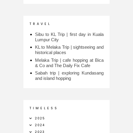
T R A V E L
Sibu to KL Trip | first day in Kuala
Lumpur City
KL to Melaka Trip | sightseeing and
historical places
Melaka Trip | cafe hopping at Bica
& Co and The Daily Fix Cafe
Sabah trip | exploring Kundasang
and island hopping
T I M E L E S S
2025
2024
2023