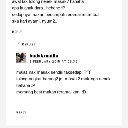
awat tak tolong nenek masak? hahaha
apa la anak dara.. hehehe :P
sedapnya makan bersimpuh reramai mcm tu..!
ska kari ayam.. nyum2..
REPLY
REPLIES
budakvanilla
9 FEBRUARY 2015 AT 08:38
malas nak masak sendiri taksedap. T^T
tolong angkat barang2 je. masak2 mak ngn nenek.
hahaha :P
memang best makan reramai kan. :D
REPLY