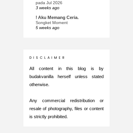
pada Jul 2026
3 weeks ago
! Aku Memang Ceria.
Songket Moment
5 weeks ago
ana-mizu™
May Babies!
2 months ago
INTROVERTED GIRL
D I S C L A I M E R
Jatuh Bangun Kehidupan dalam
Glory of Special Forces!
All content in this blog is by
5 months ago
budakvanilla herself unless stated
Maria Elena
otherwise.
What's up
5 months ago
Any commercial redistribution or
Nurul Rasya
Back in Japan for My PhD: 2024
resale of photography, files or content
Recap of New Challenge
is strictly prohibited.
8 months ago
Lya Amie
How I Went For Mental Health