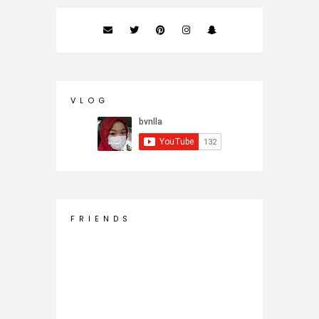
V L O G
F R I E N D S