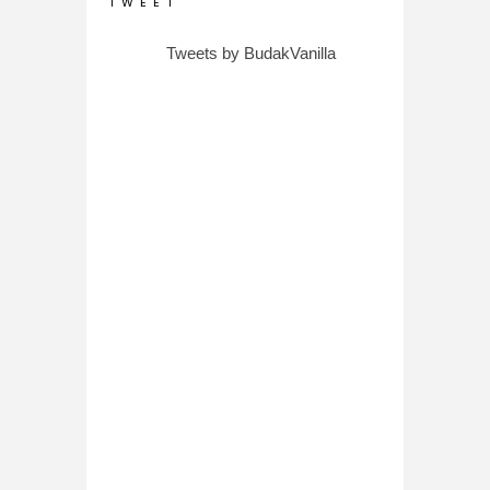
T W E E T
Tweets by BudakVanilla