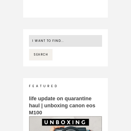
F E A T U R E D
life update on quarantine
haul | unboxing canon eos
M100