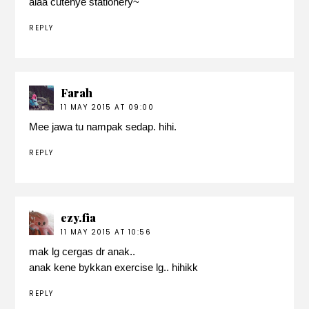
alaa cutenye stationery~
REPLY
Farah
11 MAY 2015 AT 09:00
Mee jawa tu nampak sedap. hihi.
REPLY
ezy.fia
11 MAY 2015 AT 10:56
mak lg cergas dr anak..
anak kene bykkan exercise lg.. hihikk
REPLY