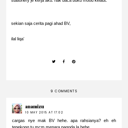
stationery je kerja aku. nak baca buku mood kelaut.
sekian saja cerita pagi ahad BV,
ilal liqa'
9 COMMENTS
anamizu
10 MAY 2015 AT 17:02
cargas nye mak BV hehe. apa rahsianya? eh eh
tepekong tu mcm menara pagoda la hehe