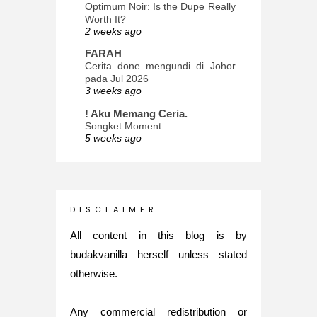
Optimum Noir: Is the Dupe Really
Worth It?
2 weeks ago
FARAH
Cerita done mengundi di Johor
pada Jul 2026
3 weeks ago
! Aku Memang Ceria.
Songket Moment
5 weeks ago
ana-mizu™
May Babies!
2 months ago
INTROVERTED GIRL
D I S C L A I M E R
Jatuh Bangun Kehidupan dalam
Glory of Special Forces!
All content in this blog is by
5 months ago
budakvanilla herself unless stated
Maria Elena
otherwise.
What's up
5 months ago
Any commercial redistribution or
Nurul Rasya