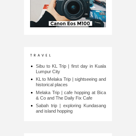
T R A V E L
Sibu to KL Trip | first day in Kuala
Lumpur City
KL to Melaka Trip | sightseeing and
historical places
Melaka Trip | cafe hopping at Bica
& Co and The Daily Fix Cafe
Sabah trip | exploring Kundasang
and island hopping