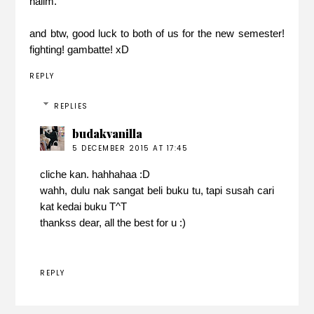
halim.
and btw, good luck to both of us for the new semester!
fighting! gambatte! xD
REPLY
REPLIES
budakvanilla
5 DECEMBER 2015 AT 17:45
cliche kan. hahhahaa :D
wahh, dulu nak sangat beli buku tu, tapi susah cari
kat kedai buku T^T
thankss dear, all the best for u :)
REPLY