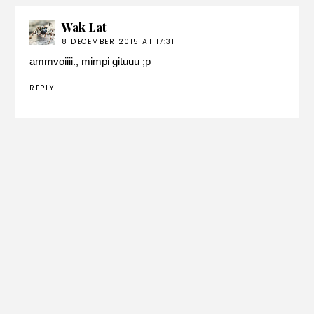
Wak Lat
8 DECEMBER 2015 AT 17:31
ammvoiiii., mimpi gituuu ;p
REPLY