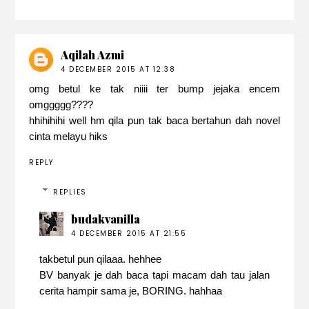
Aqilah Azmi
4 DECEMBER 2015 AT 12:38
omg betul ke tak niiii ter bump jejaka encem
omggggg????
hhihihihi well hm qila pun tak baca bertahun dah novel
cinta melayu hiks
REPLY
REPLIES
budakvanilla
4 DECEMBER 2015 AT 21:55
takbetul pun qilaaa. hehhee
BV banyak je dah baca tapi macam dah tau jalan
cerita hampir sama je, BORING. hahhaa