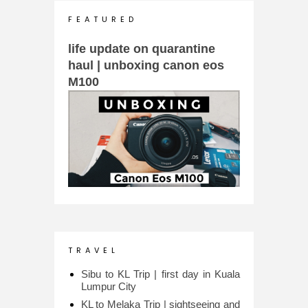
F E A T U R E D
life update on quarantine
haul | unboxing canon eos
M100
T R A V E L
Sibu to KL Trip | first day in Kuala
Lumpur City
KL to Melaka Trip | sightseeing and