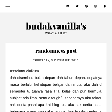
budakvanilla's
WHAT A LIFE!?
randomness post
THURSDAY, 3 DECEMBER 2015
Assalamualaikum
dah disember. bulan depan dah tahun depan. cepatnya
masa berlalu. kehidupan belajar dah mula. aku dah di
semester 6. tuanya rasa T^T. kelas dah pun bermula.
subject ada lima. semua tough2. sebenarnya aku taktau
nak cerita pasal apa kat blog nie. aku nak cerita pasal
beberapa anime yang aku tengok, tapi tu dilain entry la.