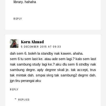
library. hahaha
REPLY
Korn Ahmad
5 DECEMBER 2015 AT 09:33
dah sem 6. boleh la standby nak kawen. ahaha.
sem 6 tu sem last ke. atau ade sem lagi.? kalo sem last
nak sambung study lagi ke.? aku dlu sem 6 stndby nak
sambung degre. aply degree skali je. tak accept, trus
tak mintak dah. smpai skrg tak sambung2 degrre dah.
jgn tiru perangai aku
REPLY
REPLIES