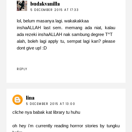
budakvanilla
5 DECEMBER 2015 AT 17:33
lol, belum masanya lagi. wakakakkaa
inshaALLAH last sem. memang ada niat, kalau
ada rezeki inshaALLAH nak sambung degree T^T
alah, boleh lagi apply tu, sempat lagi kan? please
dont give up! :D
REPLY
lina
5 DECEMBER 2015 AT 13:00
cliche nya babak kat library tu huhu
oh hey i'm currently reading horrror stories by tungku