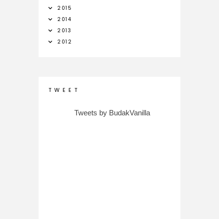
2015
2014
2013
2012
T W E E T
Tweets by BudakVanilla