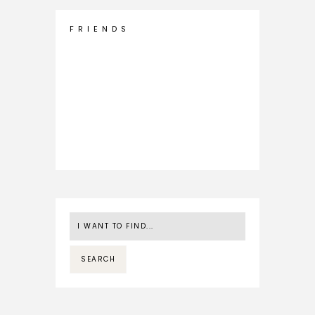
F R I E N D S