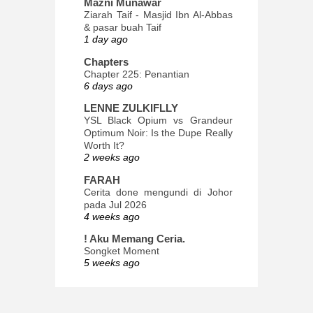
Mazni Munawar
Ziarah Taif - Masjid Ibn Al-Abbas
& pasar buah Taif
1 day ago
Chapters
Chapter 225: Penantian
6 days ago
LENNE ZULKIFLLY
YSL Black Opium vs Grandeur
Optimum Noir: Is the Dupe Really
Worth It?
2 weeks ago
FARAH
Cerita done mengundi di Johor
pada Jul 2026
4 weeks ago
! Aku Memang Ceria.
Songket Moment
5 weeks ago
ana-mizu™
May Babies!
2 months ago