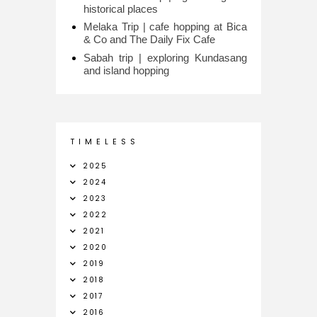
historical places
Melaka Trip | cafe hopping at Bica
& Co and The Daily Fix Cafe
Sabah trip | exploring Kundasang
and island hopping
T I M E L E S S
2025
2024
2023
2022
2021
2020
2019
2018
2017
2016