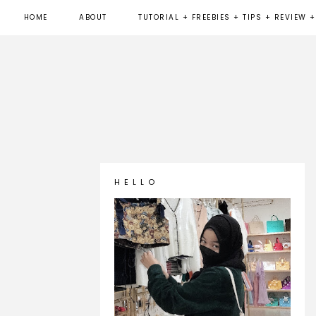
HOME
ABOUT
TUTORIAL + FREEBIES + TIPS + REVIEW +
H E L L O