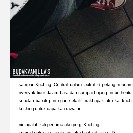
sampai Kuching Central dalam pukul 6 petang macam 
nyenyak tidur dalam bas. dah sampai hujan pun berhenti
sebelah bapak pun ngan sekali. makbapak aku kat kuchin
kuching untuk dapatkan rawatan.
nie adalah kali pertama aku pergi Kuching.
so next entry aku cerita apa aku buat kat sana. :D