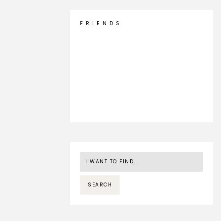
F R I E N D S