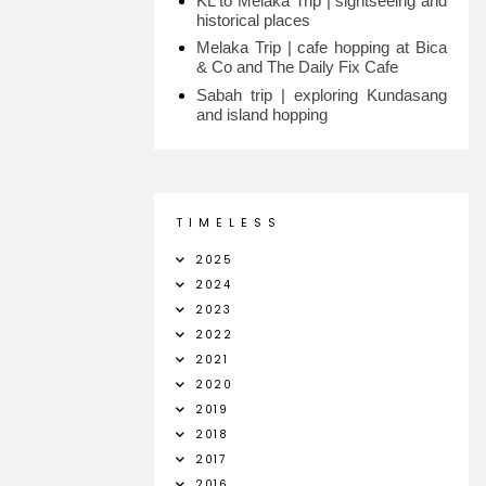
KL to Melaka Trip | sightseeing and
historical places
Melaka Trip | cafe hopping at Bica
& Co and The Daily Fix Cafe
Sabah trip | exploring Kundasang
and island hopping
T I M E L E S S
2025
2024
2023
2022
2021
2020
2019
2018
2017
2016