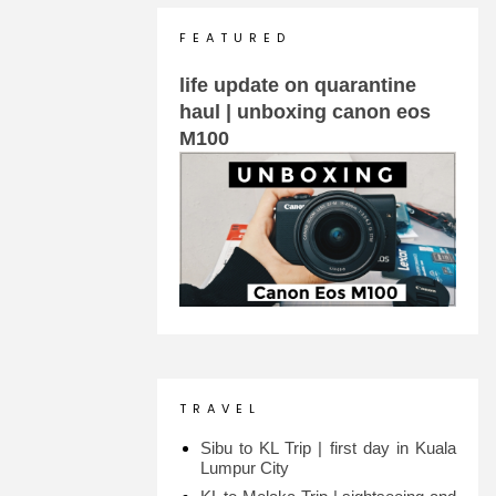
F E A T U R E D
life update on quarantine
haul | unboxing canon eos
M100
T R A V E L
Sibu to KL Trip | first day in Kuala
Lumpur City