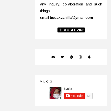
any inquiry, collaboration and such
things.
email
budakvanilla@ymail.com
V L O G