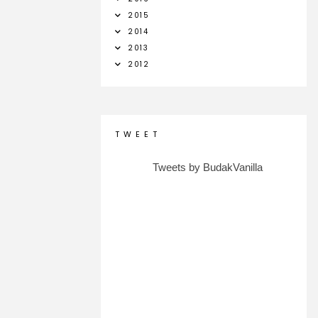
2015
2014
2013
2012
T W E E T
Tweets by BudakVanilla