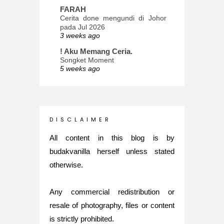
FARAH
Cerita done mengundi di Johor
pada Jul 2026
3 weeks ago
! Aku Memang Ceria.
Songket Moment
5 weeks ago
ana-mizu™
May Babies!
2 months ago
INTROVERTED GIRL
D I S C L A I M E R
Jatuh Bangun Kehidupan dalam
Glory of Special Forces!
All content in this blog is by
5 months ago
budakvanilla herself unless stated
Maria Elena
otherwise.
What's up
5 months ago
Any commercial redistribution or
Nurul Rasya
Back in Japan for My PhD: 2024
resale of photography, files or content
Recap of New Challenge
is strictly prohibited.
8 months ago