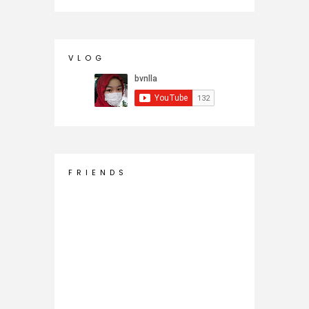
V L O G
F R I E N D S