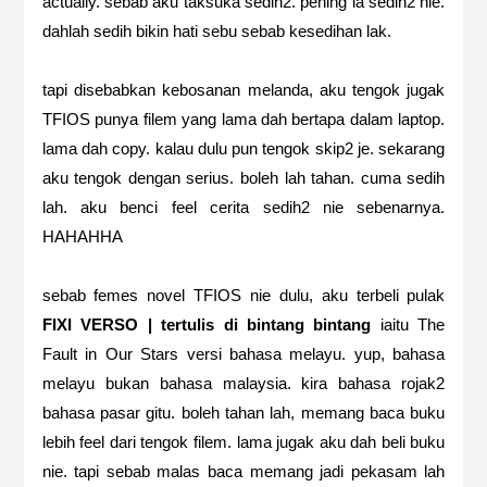
actually. sebab aku taksuka sedih2. pening la sedih2 nie.
dahlah sedih bikin hati sebu sebab kesedihan lak.
tapi disebabkan kebosanan melanda, aku tengok jugak
TFIOS punya filem yang lama dah bertapa dalam laptop.
lama dah copy. kalau dulu pun tengok skip2 je. sekarang
aku tengok dengan serius. boleh lah tahan. cuma sedih
lah. aku benci feel cerita sedih2 nie sebenarnya.
HAHAHHA
sebab femes novel TFIOS nie dulu, aku terbeli pulak
FIXI VERSO | tertulis di bintang bintang
iaitu The
Fault in Our Stars versi bahasa melayu. yup, bahasa
melayu bukan bahasa malaysia. kira bahasa rojak2
bahasa pasar gitu. boleh tahan lah, memang baca buku
lebih feel dari tengok filem. lama jugak aku dah beli buku
nie. tapi sebab malas baca memang jadi pekasam lah