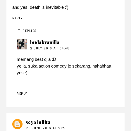
and yes, death is inevitable :')
REPLY
REPLIES
budakvanilla
2 JULY 2016 AT 04:48
memang best qila :D
ye la, suka action comedy je sekarang. hahahhaa
yes :)
REPLY
scya lollita
29 JUNE 2016 AT 21:58