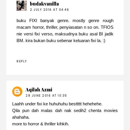
budakvanilla
2 JULY 2016 AT 04:46
buku FIXI banyak genre. mostly genre rough
macam horror, thriller, penyiasatan n so on. TFIOS
nie versi fixi verso, maksudnya buku asal BI jadik
BM. kira bukan buku sebenar keluaran fixi la. :)
REPLY
Aqilah Azmi
28 JUNE 2016 AT 10:35
Laahh under fixi ke huhuhuhu besttttt hehehehe.
Qila pun dah malas dah nak sedih2 chenta movies
ahahaha.
more to horror & thriller kihkih.