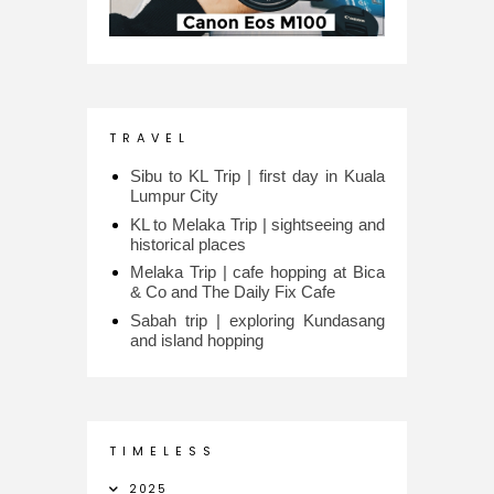
T R A V E L
Sibu to KL Trip | first day in Kuala
Lumpur City
KL to Melaka Trip | sightseeing and
historical places
Melaka Trip | cafe hopping at Bica
& Co and The Daily Fix Cafe
Sabah trip | exploring Kundasang
and island hopping
T I M E L E S S
2025