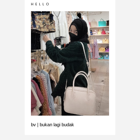
H E L L O
bv | bukan lagi budak