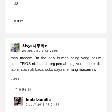
:D
REPLY
Aisya사쿠라♥
26 JUNE 2016 AT 21:06
rasa macam i'm the only human being yang belum
baca TFIOS ni. lol. ada org pernah bagi versi ebook dia
tapi malas nak baca. sobs saya memang macam ni.
REPLY
REPLIES
budakvanilla
2 JULY 2016 AT 04:44