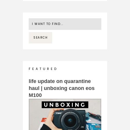
F E A T U R E D
life update on quarantine
haul | unboxing canon eos
M100