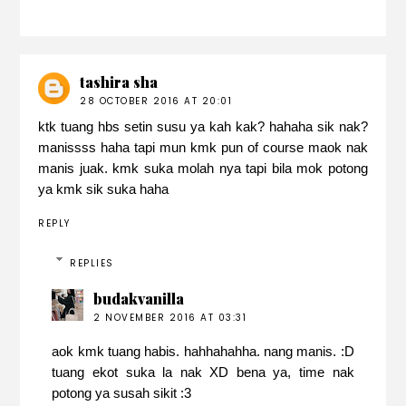
tashira sha
28 OCTOBER 2016 AT 20:01
ktk tuang hbs setin susu ya kah kak? hahaha sik nak?
manissss haha tapi mun kmk pun of course maok nak
manis juak. kmk suka molah nya tapi bila mok potong
ya kmk sik suka haha
REPLY
REPLIES
budakvanilla
2 NOVEMBER 2016 AT 03:31
aok kmk tuang habis. hahhahahha. nang manis. :D
tuang ekot suka la nak XD bena ya, time nak
potong ya susah sikit :3