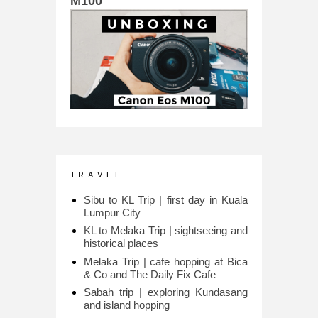
M100
T R A V E L
Sibu to KL Trip | first day in Kuala
Lumpur City
KL to Melaka Trip | sightseeing and
historical places
Melaka Trip | cafe hopping at Bica
& Co and The Daily Fix Cafe
Sabah trip | exploring Kundasang
and island hopping