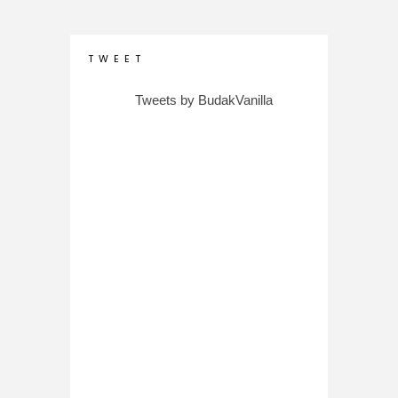
T W E E T
Tweets by BudakVanilla