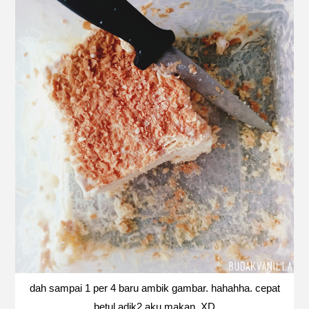
dah sampai 1 per 4 baru ambik gambar. hahahha. cepat
betul adik2 aku makan. XD