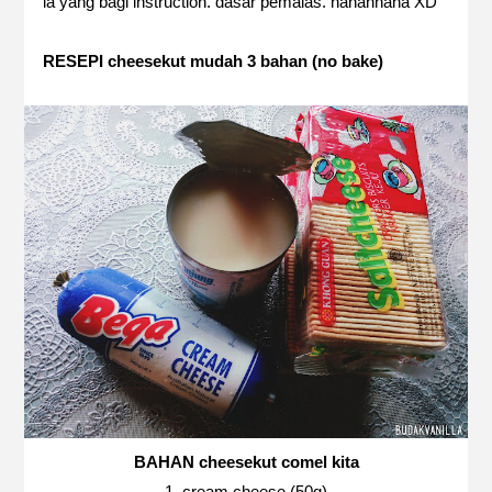
la yang bagi instruction. dasar pemalas. hahahhaha XD
RESEPI cheesekut mudah 3 bahan (no bake)
BAHAN cheesekut comel kita
1. cream cheese (50g)