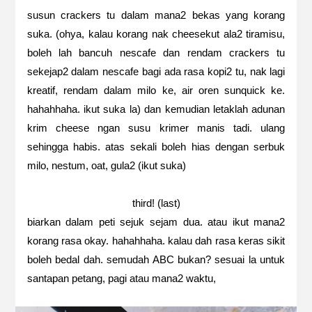
susun crackers tu dalam mana2 bekas yang korang
suka. (ohya, kalau korang nak cheesekut ala2 tiramisu,
boleh lah bancuh nescafe dan rendam crackers tu
sekejap2 dalam nescafe bagi ada rasa kopi2 tu, nak lagi
kreatif, rendam dalam milo ke, air oren sunquick ke.
hahahhaha. ikut suka la) dan kemudian letaklah adunan
krim cheese ngan susu krimer manis tadi. ulang
sehingga habis. atas sekali boleh hias dengan serbuk
milo, nestum, oat, gula2 (ikut suka)
third! (last)
biarkan dalam peti sejuk sejam dua. atau ikut mana2
korang rasa okay. hahahhaha. kalau dah rasa keras sikit
boleh bedal dah. semudah ABC bukan? sesuai la untuk
santapan petang, pagi atau mana2 waktu,