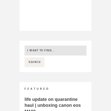
F E A T U R E D
life update on quarantine
haul | unboxing canon eos