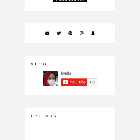
V L O G
F R I E N D S