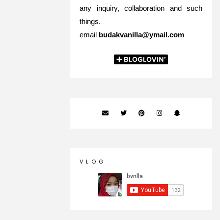
any inquiry, collaboration and such
things.
email
budakvanilla@ymail.com
V L O G