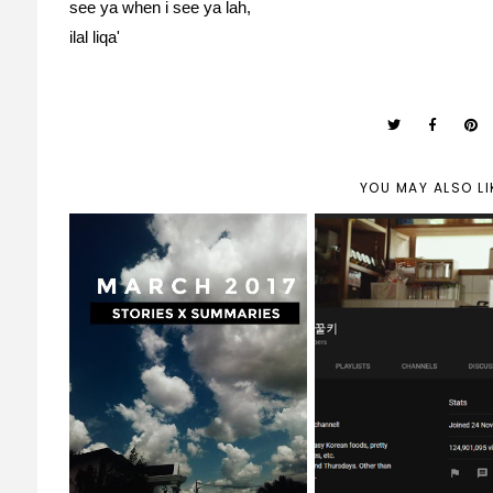
see ya when i see ya lah,
ilal liqa'
YOU MAY ALSO LI
march 2017 | stories x
youtuber of the 
summary
#2 | honeykki 