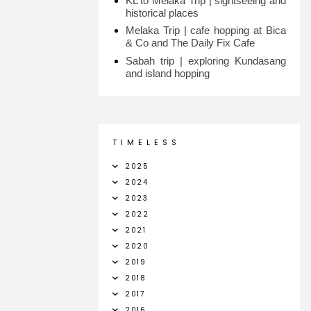
KL to Melaka Trip | sightseeing and
historical places
Melaka Trip | cafe hopping at Bica
& Co and The Daily Fix Cafe
Sabah trip | exploring Kundasang
and island hopping
T I M E L E S S
2025
2024
2023
2022
2021
2020
2019
2018
2017
2016