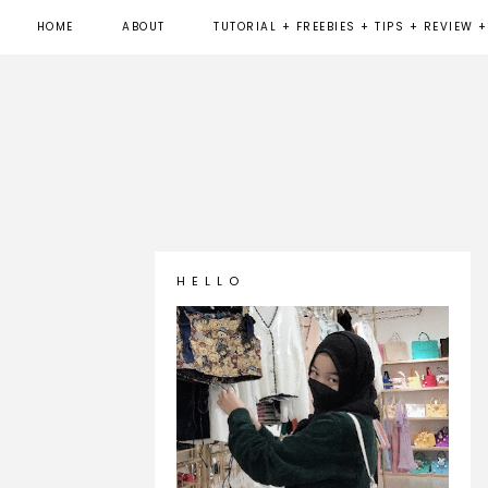
HOME
ABOUT
TUTORIAL + FREEBIES + TIPS + REVIEW +
H E L L O