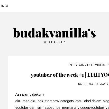
 INFO
budakvanilla's
WHAT A LIFE!?
ENTERTAINMENT
VIDEOS
youtuber of the week #1 | LIAH YO
SATURDAY, 13 MAY 2
Assalamualaikum
aku rasa aku nak start new category atau label dalam blo
youtube dan rajin subscribe memana vlogger/youtuber ya