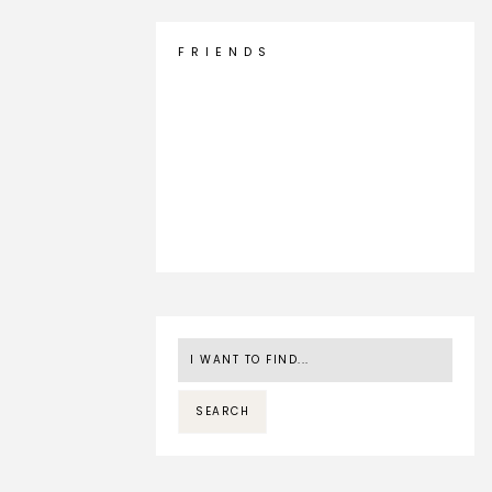
F R I E N D S