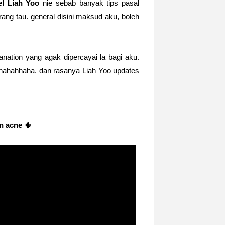
l Liah Yoo
nie sebab banyak tips pasal
rang tau. general disini maksud aku, boleh
nation yang agak dipercayai la bagi aku.
ahahhaha. dan rasanya Liah Yoo updates
on acne
🌵