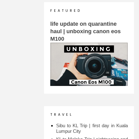
F E A T U R E D
life update on quarantine
haul | unboxing canon eos
M100
T R A V E L
Sibu to KL Trip | first day in Kuala
Lumpur City