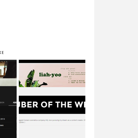
KE
youtuber of the week
week
#1 | LIAH YOO (my
꿀키
skincare doctor)