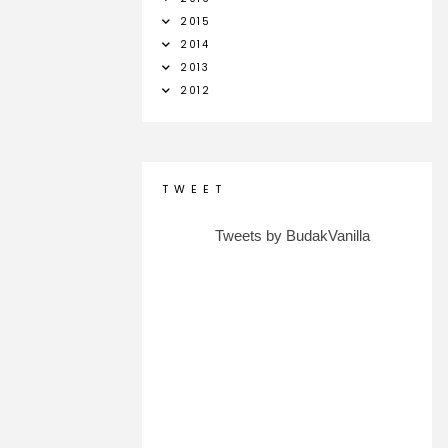
2015
2014
2013
2012
T W E E T
Tweets by BudakVanilla