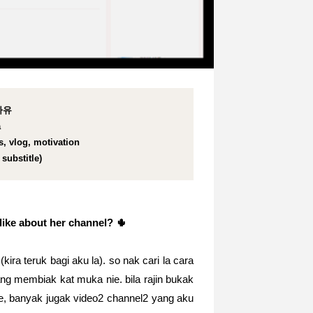
리아유
a
, vlog, motivation
substitle)
 like about her channel?
🌵
ira teruk bagi aku la). so nak cari la cara
ng membiak kat muka nie. bila rajin bukak
e, banyak jugak video2 channel2 yang aku