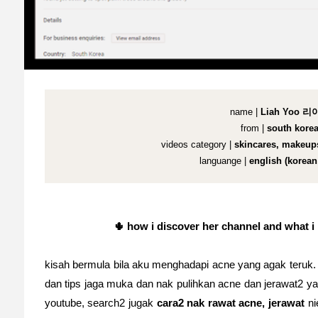
name |
Liah Yoo 
from |
south kore
videos category |
skincares, makeups
languange |
english (korean 
🌵
how i discover her channel and what i
kisah bermula bila aku menghadapi acne yang agak teruk. (k
dan tips jaga muka dan nak pulihkan acne dan jerawat2 ya
youtube, search2 jugak
cara2 nak rawat acne, jerawat
ni