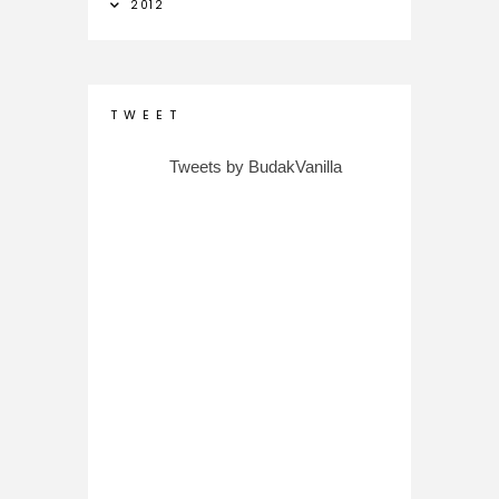
2012
T W E E T
Tweets by BudakVanilla