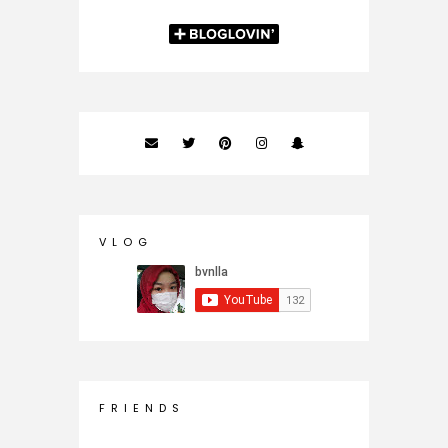
V L O G
F R I E N D S