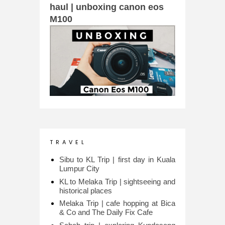
haul | unboxing canon eos
M100
T R A V E L
Sibu to KL Trip | first day in Kuala
Lumpur City
KL to Melaka Trip | sightseeing and
historical places
Melaka Trip | cafe hopping at Bica
& Co and The Daily Fix Cafe