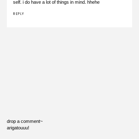
self. i do have a lot of things in mind. hhehe
REPLY
drop a comment~
arigatouuu!