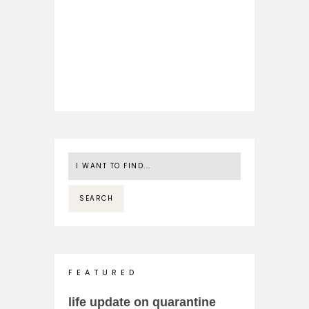
F E A T U R E D
life update on quarantine