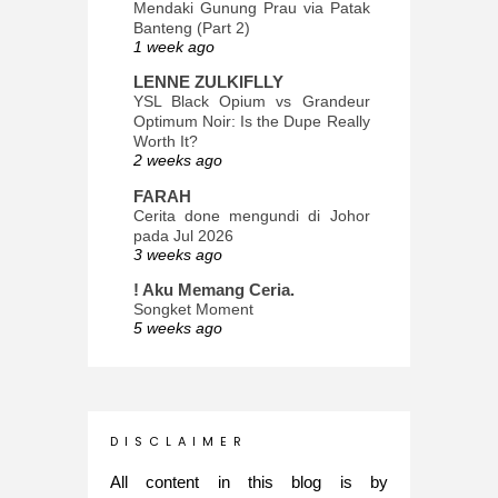
Mendaki Gunung Prau via Patak
Banteng (Part 2)
1 week ago
LENNE ZULKIFLLY
YSL Black Opium vs Grandeur
Optimum Noir: Is the Dupe Really
Worth It?
2 weeks ago
FARAH
Cerita done mengundi di Johor
pada Jul 2026
3 weeks ago
! Aku Memang Ceria.
Songket Moment
5 weeks ago
ana-mizu™
May Babies!
2 months ago
INTROVERTED GIRL
D I S C L A I M E R
Jatuh Bangun Kehidupan dalam
Glory of Special Forces!
All content in this blog is by
5 months ago