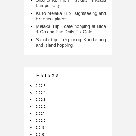
Lumpur City
KL to Melaka Trip | sightseeing and
historical places
Melaka Trip | cafe hopping at Bica
& Co and The Daily Fix Cafe
Sabah trip | exploring Kundasang
and island hopping
T I M E L E S S
2025
2024
2023
2022
2021
2020
2019
2018