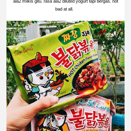
ala2 milkis gitu. rasa ala2 diluted yogurt tapi bergas. not
bad at all.