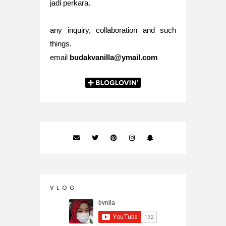
jadi perkara.
any inquiry, collaboration and such
things.
email
budakvanilla@ymail.com
V L O G