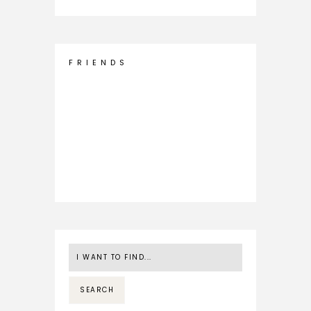
F R I E N D S