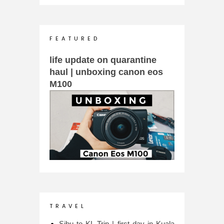
F E A T U R E D
life update on quarantine
haul | unboxing canon eos
M100
T R A V E L
Sibu to KL Trip | first day in Kuala