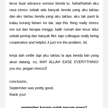
terus buat advance version benda tu. hahahhahah aku
rasa stress sebab ada banyak benda yang aku taktau
dan aku taktau benda yang aku taktau. aku tak pasti la
kalau korang faham ke tak. tapi this thing really stress
me out dan berapa minggu balik rumah dan terus tidur
sebab pening dan banyak fikir. tapi colleague really being
cooperative and helpful, it just me the problem. lol.
kerja dah settle tapi aku taktau la apa benda lain yang
akan datang. so, MAY ALLAH EASE EVERYTHING!
you too. jangan stress2!
conclusion,
September was pretty good.
thank you!
september korang pulak macam mana?