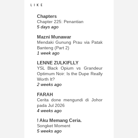
L I K E
Chapters
Chapter 225: Penantian
5 days ago
Mazni Munawar
Mendaki Gunung Prau via Patak
Banteng (Part 2)
1 week ago
LENNE ZULKIFLLY
YSL Black Opium vs Grandeur
Optimum Noir: Is the Dupe Really
Worth It?
2 weeks ago
FARAH
Cerita done mengundi di Johor
pada Jul 2026
4 weeks ago
! Aku Memang Ceria.
Songket Moment
5 weeks ago