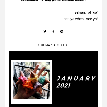
sekian, ilal liqa'
see ya when i see ya!
YOU MAY ALSO LIKE
january 2021 | work from home and life
lately