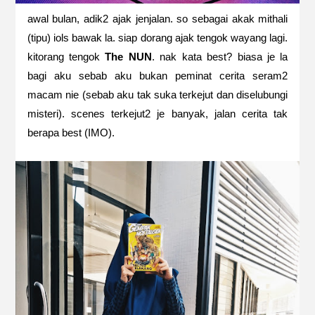
awal bulan, adik2 ajak jenjalan. so sebagai akak mithali
(tipu) iols bawak la. siap dorang ajak tengok wayang lagi.
kitorang tengok
The NUN
. nak kata best? biasa je la
bagi aku sebab aku bukan peminat cerita seram2
macam nie (sebab aku tak suka terkejut dan diselubungi
misteri). scenes terkejut2 je banyak, jalan cerita tak
berapa best (IMO).