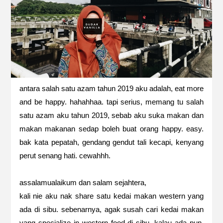
antara salah satu azam tahun 2019 aku adalah, eat more
and be happy. hahahhaa. tapi serius, memang tu salah
satu azam aku tahun 2019, sebab aku suka makan dan
makan makanan sedap boleh buat orang happy. easy.
bak kata pepatah, gendang gendut tali kecapi, kenyang
perut senang hati. cewahhh.
assalamualaikum dan salam sejahtera,
kali nie aku nak share satu kedai makan western yang
ada di sibu. sebenarnya, agak susah cari kedai makan
yang specialize in western food di sibu. kalau ada pun,