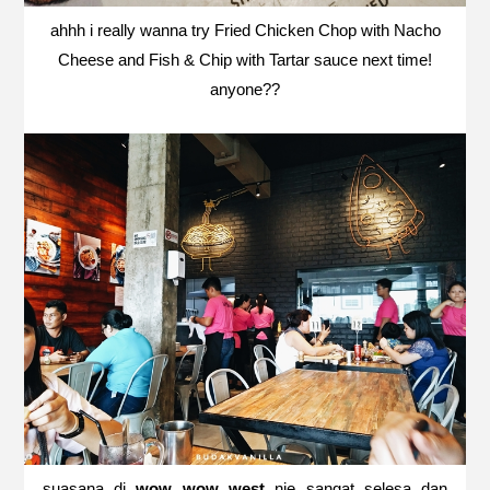
ahhh i really wanna try Fried Chicken Chop with Nacho
Cheese and Fish & Chip with Tartar sauce next time!
anyone??
suasana di
wow wow west
nie sangat selesa dan