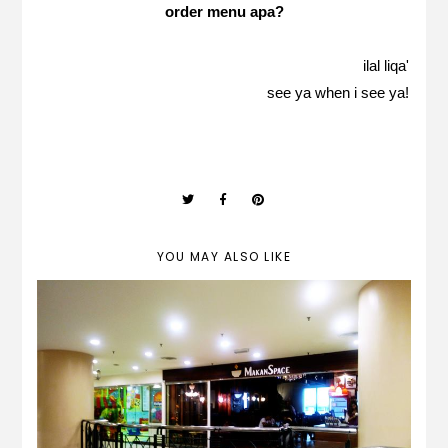
order menu apa?
ilal liqa'
see ya when i see ya!
YOU MAY ALSO LIKE
eating at Makan Space