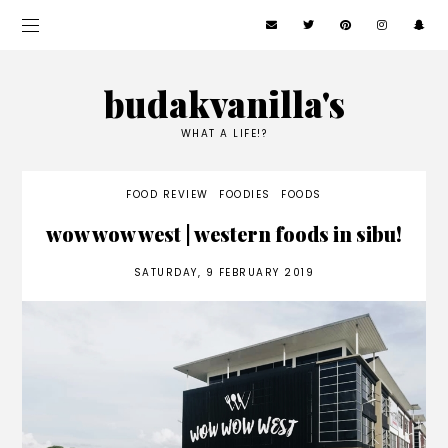
budakvanilla's
WHAT A LIFE!?
FOOD REVIEW
FOODIES
FOODS
wow wow west | western foods in sibu!
SATURDAY, 9 FEBRUARY 2019