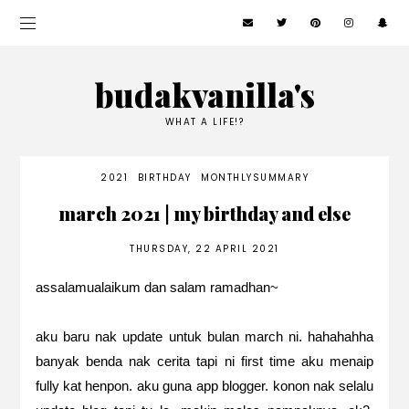
budakvanilla's
WHAT A LIFE!?
2021
BIRTHDAY
MONTHLYSUMMARY
march 2021 | my birthday and else
THURSDAY, 22 APRIL 2021
assalamualaikum dan salam ramadhan~
aku baru nak update untuk bulan march ni. hahahahha
banyak benda nak cerita tapi ni first time aku menaip
fully kat henpon. aku guna app blogger. konon nak selalu