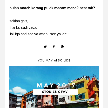
bulan march korang pulak macam mana? best tak?
sekian gais,
thanks sudi baca,
ilal liqa and see ya when i see ya lah~
YOU MAY ALSO LIKE
may 2017 | stories x fav