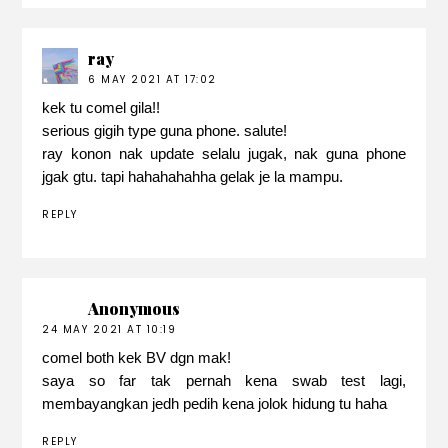
ray
6 MAY 2021 AT 17:02
kek tu comel gila!!
serious gigih type guna phone. salute!
ray konon nak update selalu jugak, nak guna phone
jgak gtu. tapi hahahahahha gelak je la mampu.
REPLY
Anonymous
24 MAY 2021 AT 10:19
comel both kek BV dgn mak!
saya so far tak pernah kena swab test lagi,
membayangkan jedh pedih kena jolok hidung tu haha
REPLY