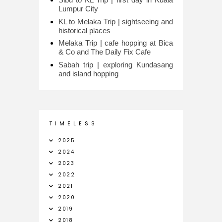
Lumpur City
KL to Melaka Trip | sightseeing and
historical places
Melaka Trip | cafe hopping at Bica
& Co and The Daily Fix Cafe
Sabah trip | exploring Kundasang
and island hopping
T I M E L E S S
2025
2024
2023
2022
2021
2020
2019
2018