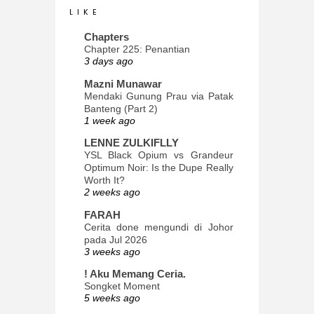
L I K E
Chapters
Chapter 225: Penantian
3 days ago
Mazni Munawar
Mendaki Gunung Prau via Patak
Banteng (Part 2)
1 week ago
LENNE ZULKIFLLY
YSL Black Opium vs Grandeur
Optimum Noir: Is the Dupe Really
Worth It?
2 weeks ago
FARAH
Cerita done mengundi di Johor
pada Jul 2026
3 weeks ago
! Aku Memang Ceria.
Songket Moment
5 weeks ago