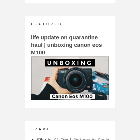
F E A T U R E D
life update on quarantine
haul | unboxing canon eos
M100
T R A V E L
Sibu to KL Trip | first day in Kuala