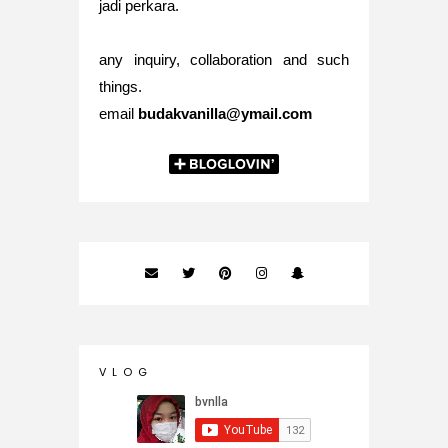
jadi perkara.
any inquiry, collaboration and such
things.
email
budakvanilla@ymail.com
V L O G