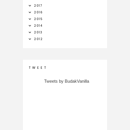
2017
2016
2015
2014
2013
2012
T W E E T
Tweets by BudakVanilla