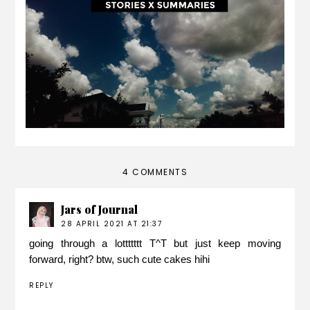
march 2017 | stories x summary
4 COMMENTS
Jars of Journal
28 APRIL 2021 AT 21:37
going through a lottttttt T^T but just keep moving
forward, right? btw, such cute cakes hihi
REPLY