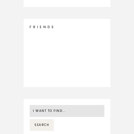
F R I E N D S