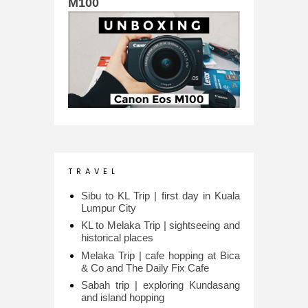
M100
T R A V E L
Sibu to KL Trip | first day in Kuala
Lumpur City
KL to Melaka Trip | sightseeing and
historical places
Melaka Trip | cafe hopping at Bica
& Co and The Daily Fix Cafe
Sabah trip | exploring Kundasang
and island hopping