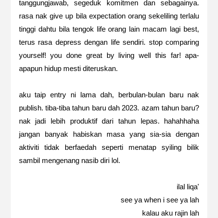
tanggungjawab, segeduk komitmen dan sebagainya.
rasa nak give up bila expectation orang sekeliling terlalu
tinggi dahtu bila tengok life orang lain macam lagi best,
terus rasa depress dengan life sendiri. stop comparing
yourself! you done great by living well this far! apa-
apapun hidup mesti diteruskan.
aku taip entry ni lama dah, berbulan-bulan baru nak
publish. tiba-tiba tahun baru dah 2023. azam tahun baru?
nak jadi lebih produktif dari tahun lepas. hahahhaha
jangan banyak habiskan masa yang sia-sia dengan
aktiviti tidak berfaedah seperti menatap syiling bilik
sambil mengenang nasib diri lol.
ilal liqa'
see ya when i see ya lah
kalau aku rajin lah