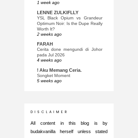
1 week ago
LENNE ZULKIFLLY
YSL Black Opium vs Grandeur
Optimum Noir: Is the Dupe Really
Worth It?
2 weeks ago
FARAH
Cerita done mengundi di Johor
pada Jul 2026
4 weeks ago
! Aku Memang Ceria.
Songket Moment
5 weeks ago
ana-mizu™
May Babies!
2 months ago
INTROVERTED GIRL
D I S C L A I M E R
Jatuh Bangun Kehidupan dalam
Glory of Special Forces!
All content in this blog is by
5 months ago
budakvanilla herself unless stated
Maria Elena