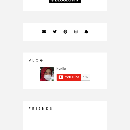
V L O G
F R I E N D S