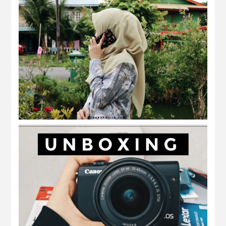
aidilfitri 2020
life update on quarantine haul | unboxing
canon eos M100