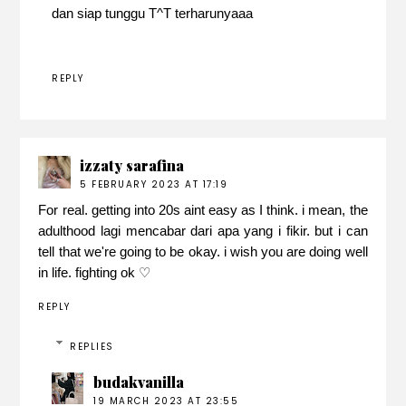
dan siap tunggu T^T terharunyaaa
REPLY
izzaty sarafina
5 FEBRUARY 2023 AT 17:19
For real. getting into 20s aint easy as I think. i mean, the
adulthood lagi mencabar dari apa yang i fikir. but i can
tell that we're going to be okay. i wish you are doing well
in life. fighting ok ♡
REPLY
REPLIES
budakvanilla
19 MARCH 2023 AT 23:55