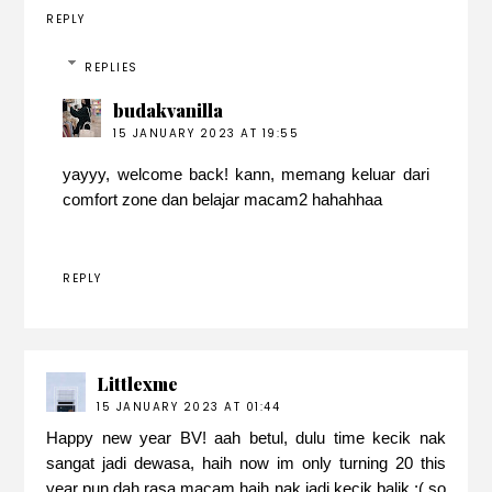
REPLY
REPLIES
budakvanilla
15 JANUARY 2023 AT 19:55
yayyy, welcome back! kann, memang keluar dari
comfort zone dan belajar macam2 hahahhaa
REPLY
Littlexme
15 JANUARY 2023 AT 01:44
Happy new year BV! aah betul, dulu time kecik nak
sangat jadi dewasa, haih now im only turning 20 this
year pun dah rasa macam haih nak jadi kecik balik :( so