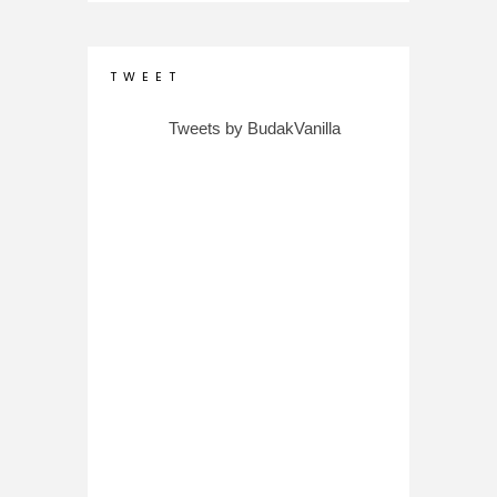
T W E E T
Tweets by BudakVanilla