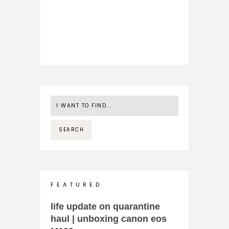
F E A T U R E D
life update on quarantine
haul | unboxing canon eos