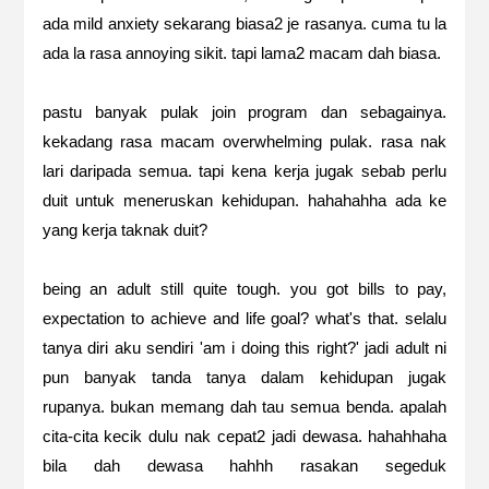
ada mild anxiety sekarang biasa2 je rasanya. cuma tu la
ada la rasa annoying sikit. tapi lama2 macam dah biasa.
pastu banyak pulak join program dan sebagainya.
kekadang rasa macam overwhelming pulak. rasa nak
lari daripada semua. tapi kena kerja jugak sebab perlu
duit untuk meneruskan kehidupan. hahahahha ada ke
yang kerja taknak duit?
being an adult still quite tough. you got bills to pay,
expectation to achieve and life goal? what's that. selalu
tanya diri aku sendiri 'am i doing this right?' jadi adult ni
pun banyak tanda tanya dalam kehidupan jugak
rupanya. bukan memang dah tau semua benda. apalah
cita-cita kecik dulu nak cepat2 jadi dewasa. hahahhaha
bila dah dewasa hahhh rasakan segeduk