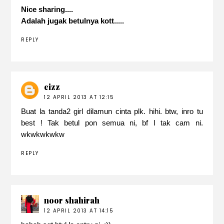
Nice sharing....
Adalah jugak betulnya kott.....
REPLY
eizz
12 APRIL 2013 AT 12:15
Buat la tanda2 girl dilamun cinta plk. hihi. btw, inro tu
best ! Tak betul pon semua ni, bf I tak cam ni.
wkwkwkwkw
REPLY
noor shahirah
12 APRIL 2013 AT 14:15