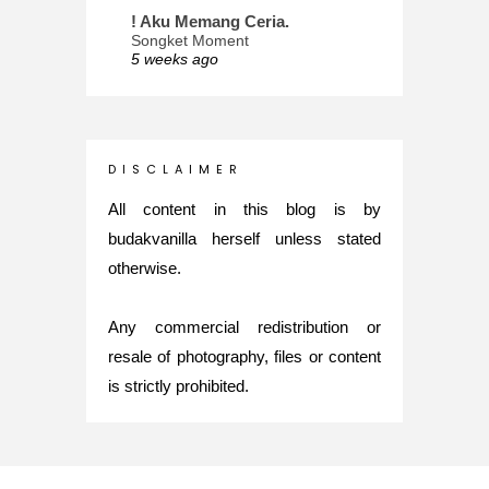
! Aku Memang Ceria.
Songket Moment
5 weeks ago
ana-mizu™
May Babies!
2 months ago
INTROVERTED GIRL
D I S C L A I M E R
Jatuh Bangun Kehidupan dalam
Glory of Special Forces!
All content in this blog is by
5 months ago
budakvanilla herself unless stated
Maria Elena
otherwise.
What's up
5 months ago
Any commercial redistribution or
Nurul Rasya
Back in Japan for My PhD: 2024
resale of photography, files or content
Recap of New Challenge
is strictly prohibited.
8 months ago
Lya Amie
How I Went For Mental Health
Treatment
8 months ago