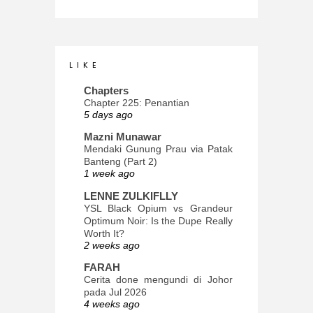
L I K E
Chapters
Chapter 225: Penantian
5 days ago
Mazni Munawar
Mendaki Gunung Prau via Patak
Banteng (Part 2)
1 week ago
LENNE ZULKIFLLY
YSL Black Opium vs Grandeur
Optimum Noir: Is the Dupe Really
Worth It?
2 weeks ago
FARAH
Cerita done mengundi di Johor
pada Jul 2026
4 weeks ago