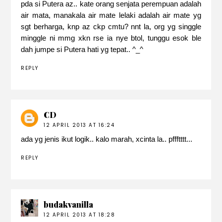
pda si Putera az.. kate orang senjata perempuan adalah
air mata, manakala air mate lelaki adalah air mate yg
sgt berharga, knp az ckp cmtu? nnt la, org yg singgle
minggle ni mmg xkn rse ia nye btol, tunggu esok ble
dah jumpe si Putera hati yg tepat.. ^_^
REPLY
CD
12 APRIL 2013 AT 16:24
ada yg jenis ikut logik.. kalo marah, xcinta la.. pffftttt...
REPLY
budakvanilla
12 APRIL 2013 AT 18:28