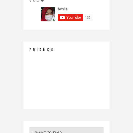
V L O G
F R I E N D S