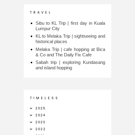
T R A V E L
Sibu to KL Trip | first day in Kuala
Lumpur City
KL to Melaka Trip | sightseeing and
historical places
Melaka Trip | cafe hopping at Bica
& Co and The Daily Fix Cafe
Sabah trip | exploring Kundasang
and island hopping
T I M E L E S S
2025
2024
2023
2022