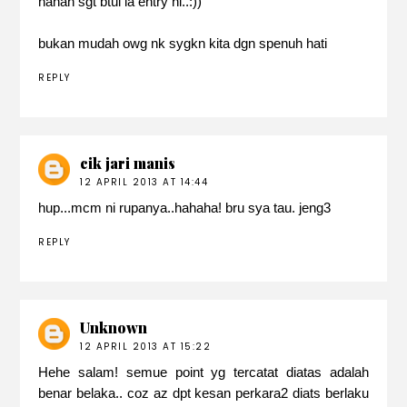
hahah sgt btul la entry ni..:))
bukan mudah owg nk sygkn kita dgn spenuh hati
REPLY
cik jari manis
12 APRIL 2013 AT 14:44
hup...mcm ni rupanya..hahaha! bru sya tau. jeng3
REPLY
Unknown
12 APRIL 2013 AT 15:22
Hehe salam! semue point yg tercatat diatas adalah
benar belaka.. coz az dpt kesan perkara2 diats berlaku