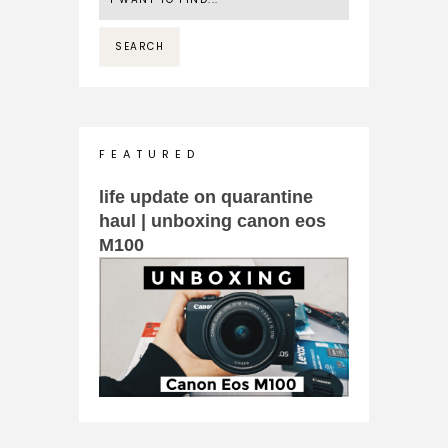
F E A T U R E D
life update on quarantine
haul | unboxing canon eos
M100