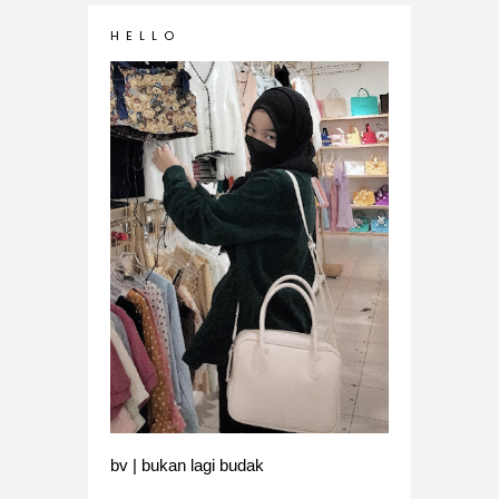
H E L L O
bv | bukan lagi budak