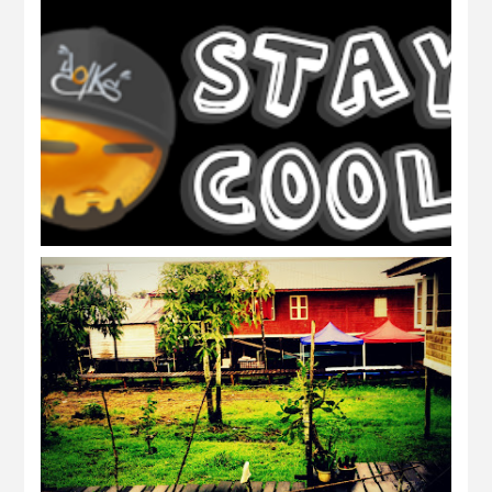
FreeBies: headers transparent *8
headers*
over edit! *edited*