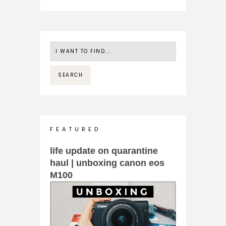
F E A T U R E D
life update on quarantine
haul | unboxing canon eos
M100