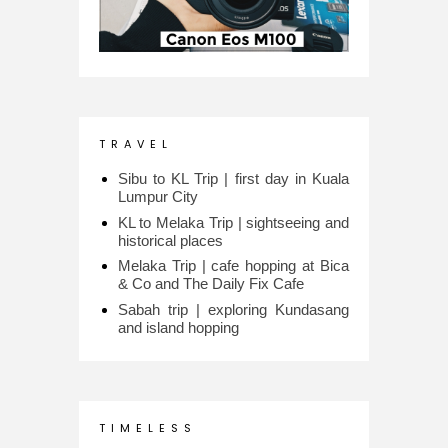
T R A V E L
Sibu to KL Trip | first day in Kuala
Lumpur City
KL to Melaka Trip | sightseeing and
historical places
Melaka Trip | cafe hopping at Bica
& Co and The Daily Fix Cafe
Sabah trip | exploring Kundasang
and island hopping
T I M E L E S S