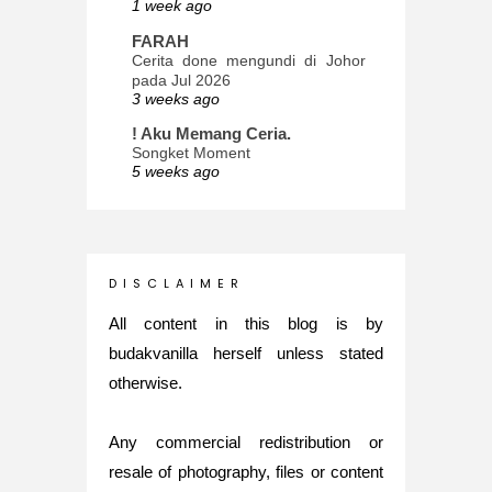
1 week ago
FARAH
Cerita done mengundi di Johor
pada Jul 2026
3 weeks ago
! Aku Memang Ceria.
Songket Moment
5 weeks ago
ana-mizu™
May Babies!
2 months ago
INTROVERTED GIRL
D I S C L A I M E R
Jatuh Bangun Kehidupan dalam
Glory of Special Forces!
All content in this blog is by
5 months ago
budakvanilla herself unless stated
Maria Elena
otherwise.
What's up
5 months ago
Any commercial redistribution or
Nurul Rasya
Back in Japan for My PhD: 2024
resale of photography, files or content
Recap of New Challenge