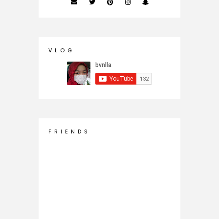
V L O G
F R I E N D S