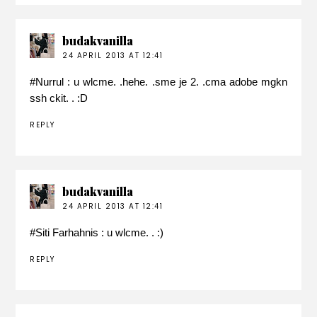
budakvanilla
24 APRIL 2013 AT 12:41
#
Nurrul
: u wlcme. .hehe. .sme je 2. .cma adobe mgkn
ssh ckit. . :D
REPLY
budakvanilla
24 APRIL 2013 AT 12:41
#
Siti Farhahnis
: u wlcme. . :)
REPLY