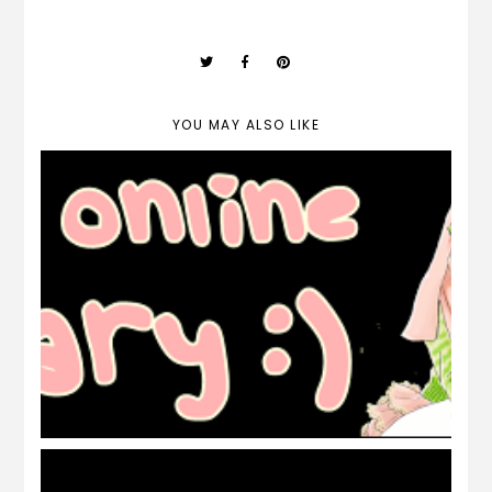
YOU MAY ALSO LIKE
FreeBies: Header Muslimah *4
transparent headers*