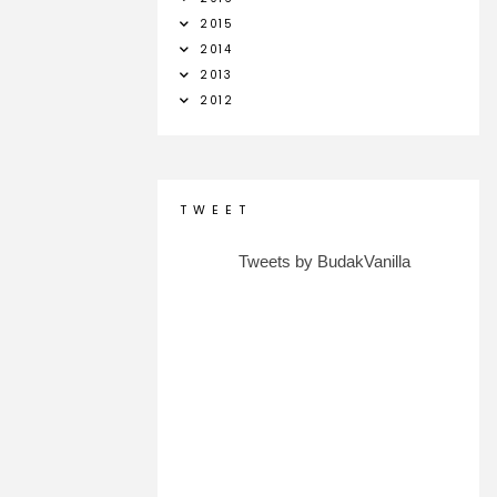
2015
2014
2013
2012
T W E E T
Tweets by BudakVanilla