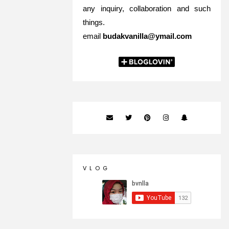
any inquiry, collaboration and such
things.
email
budakvanilla@ymail.com
V L O G