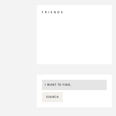
F R I E N D S