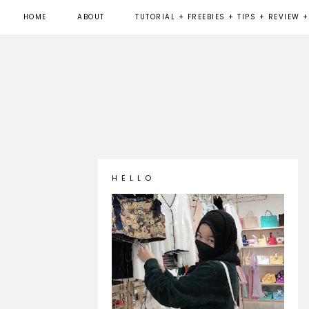
HOME
ABOUT
TUTORIAL + FREEBIES + TIPS + REVIEW +
H E L L O