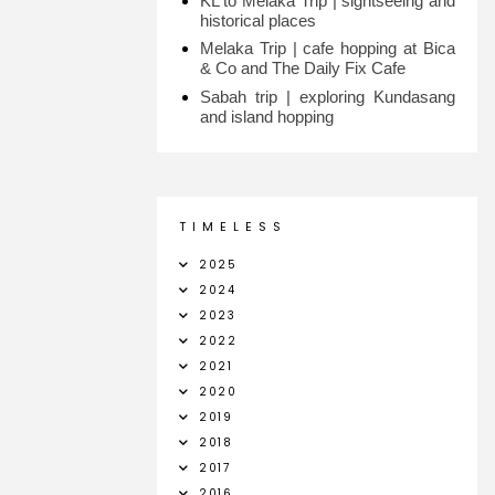
KL to Melaka Trip | sightseeing and
historical places
Melaka Trip | cafe hopping at Bica
& Co and The Daily Fix Cafe
Sabah trip | exploring Kundasang
and island hopping
T I M E L E S S
2025
2024
2023
2022
2021
2020
2019
2018
2017
2016