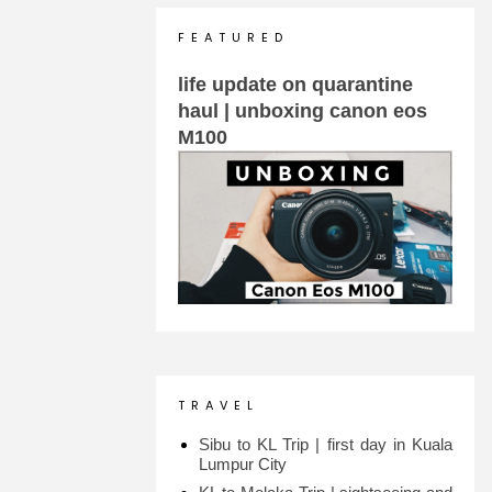
F E A T U R E D
life update on quarantine
haul | unboxing canon eos
M100
T R A V E L
Sibu to KL Trip | first day in Kuala
Lumpur City