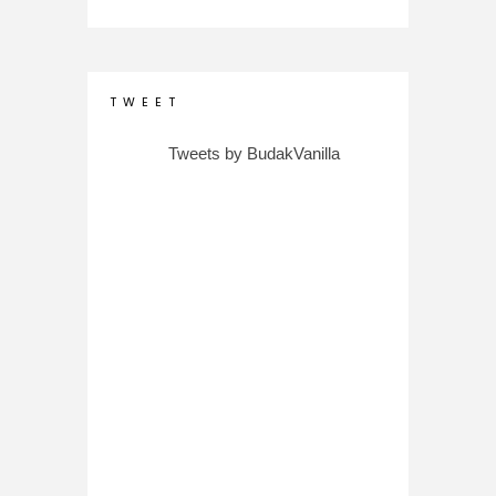
T W E E T
Tweets by BudakVanilla