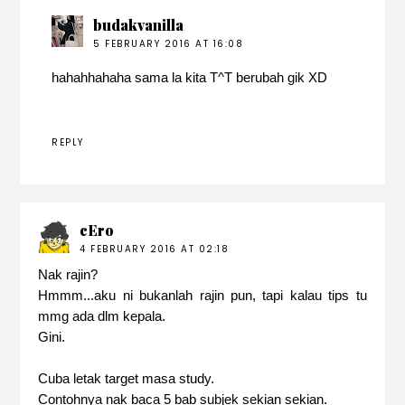
budakvanilla
5 FEBRUARY 2016 AT 16:08
hahahhahaha sama la kita T^T berubah gik XD
REPLY
cEro
4 FEBRUARY 2016 AT 02:18
Nak rajin?
Hmmm...aku ni bukanlah rajin pun, tapi kalau tips tu
mmg ada dlm kepala.
Gini.
Cuba letak target masa study.
Contohnya nak baca 5 bab subjek sekian sekian.