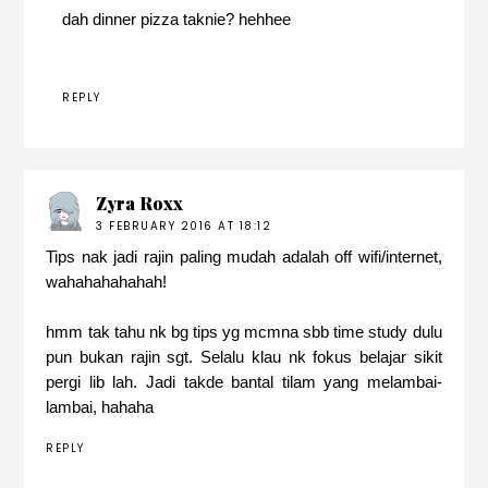
dah dinner pizza taknie? hehhee
REPLY
Zyra Roxx
3 FEBRUARY 2016 AT 18:12
Tips nak jadi rajin paling mudah adalah off wifi/internet,
wahahahahahah!
hmm tak tahu nk bg tips yg mcmna sbb time study dulu
pun bukan rajin sgt. Selalu klau nk fokus belajar sikit
pergi lib lah. Jadi takde bantal tilam yang melambai-
lambai, hahaha
REPLY