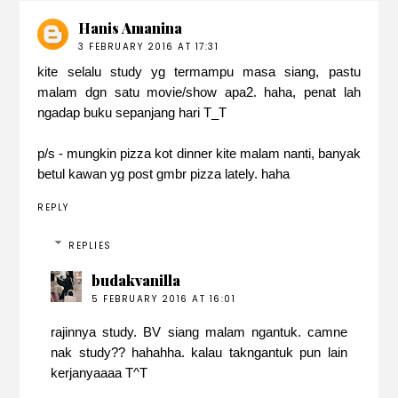
Hanis Amanina
3 FEBRUARY 2016 AT 17:31
kite selalu study yg termampu masa siang, pastu
malam dgn satu movie/show apa2. haha, penat lah
ngadap buku sepanjang hari T_T
p/s - mungkin pizza kot dinner kite malam nanti, banyak
betul kawan yg post gmbr pizza lately. haha
REPLY
REPLIES
budakvanilla
5 FEBRUARY 2016 AT 16:01
rajinnya study. BV siang malam ngantuk. camne
nak study?? hahahha. kalau takngantuk pun lain
kerjanyaaaa T^T