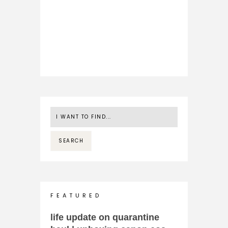
F E A T U R E D
life update on quarantine