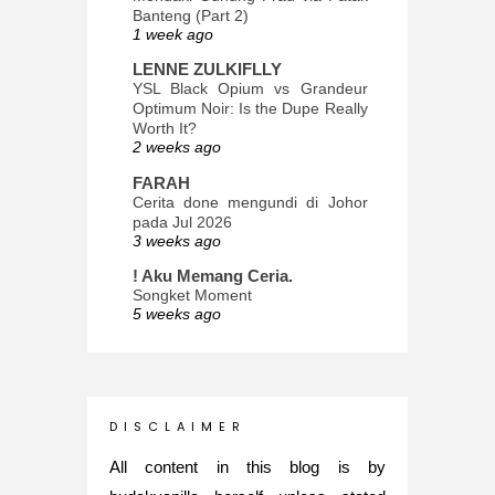
Banteng (Part 2)
1 week ago
LENNE ZULKIFLLY
YSL Black Opium vs Grandeur
Optimum Noir: Is the Dupe Really
Worth It?
2 weeks ago
FARAH
Cerita done mengundi di Johor
pada Jul 2026
3 weeks ago
! Aku Memang Ceria.
Songket Moment
5 weeks ago
ana-mizu™
May Babies!
2 months ago
INTROVERTED GIRL
D I S C L A I M E R
Jatuh Bangun Kehidupan dalam
Glory of Special Forces!
All content in this blog is by
5 months ago