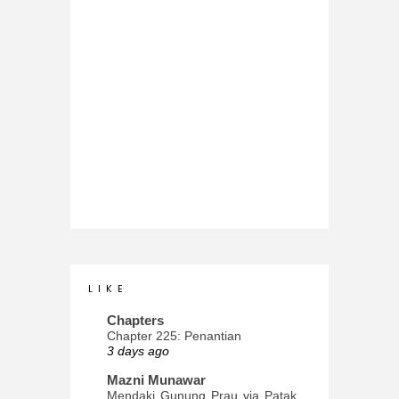
L I K E
Chapters
Chapter 225: Penantian
3 days ago
Mazni Munawar
Mendaki Gunung Prau via Patak