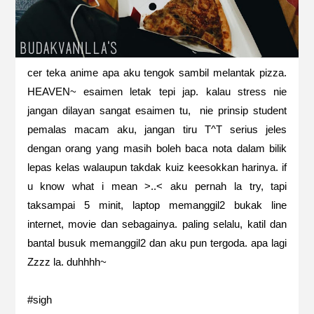
cer teka anime apa aku tengok sambil melantak pizza.
HEAVEN~ esaimen letak tepi jap. kalau stress nie
jangan dilayan sangat esaimen tu, nie prinsip student
pemalas macam aku, jangan tiru T^T serius jeles
dengan orang yang masih boleh baca nota dalam bilik
lepas kelas walaupun takdak kuiz keesokkan harinya. if
u know what i mean >..< aku pernah la try, tapi
taksampai 5 minit, laptop memanggil2 bukak line
internet, movie dan sebagainya. paling selalu, katil dan
bantal busuk memanggil2 dan aku pun tergoda. apa lagi
Zzzz la. duhhhh~
#sigh