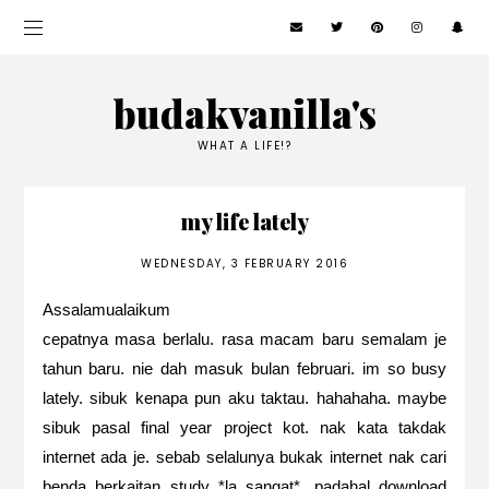
budakvanilla's
WHAT A LIFE!?
my life lately
WEDNESDAY, 3 FEBRUARY 2016
Assalamualaikum
cepatnya masa berlalu. rasa macam baru semalam je
tahun baru. nie dah masuk bulan februari. im so busy
lately. sibuk kenapa pun aku taktau. hahahaha. maybe
sibuk pasal final year project kot. nak kata takdak
internet ada je. sebab selalunya bukak internet nak cari
benda berkaitan study *la sangat*. padahal download