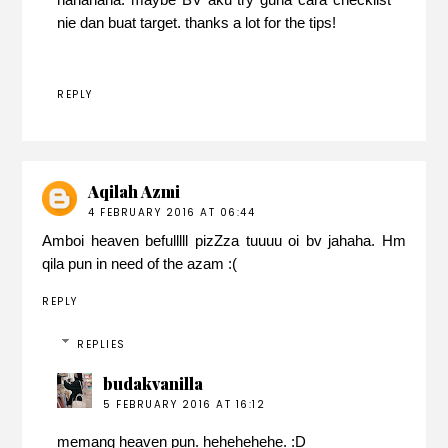
nie dan buat target. thanks a lot for the tips!
REPLY
Aqilah Azmi
4 FEBRUARY 2016 AT 06:44
Amboi heaven befulllll pizZza tuuuu oi bv jahaha. Hm
qila pun in need of the azam :(
REPLY
REPLIES
budakvanilla
5 FEBRUARY 2016 AT 16:12
memang heaven pun. hehehehehe. :D