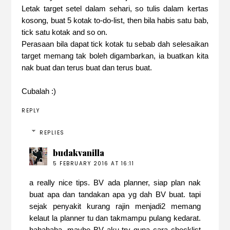
Letak target setel dalam sehari, so tulis dalam kertas
kosong, buat 5 kotak to-do-list, then bila habis satu bab,
tick satu kotak and so on.
Perasaan bila dapat tick kotak tu sebab dah selesaikan
target memang tak boleh digambarkan, ia buatkan kita
nak buat dan terus buat dan terus buat.
Cubalah :)
REPLY
REPLIES
budakvanilla
5 FEBRUARY 2016 AT 16:11
a really nice tips. BV ada planner, siap plan nak
buat apa dan tandakan apa yg dah BV buat. tapi
sejak penyakit kurang rajin menjadi2 memang
kelaut la planner tu dan takmampu pulang kedarat.
hahahaha. maybe BV aku try guna cara checklist