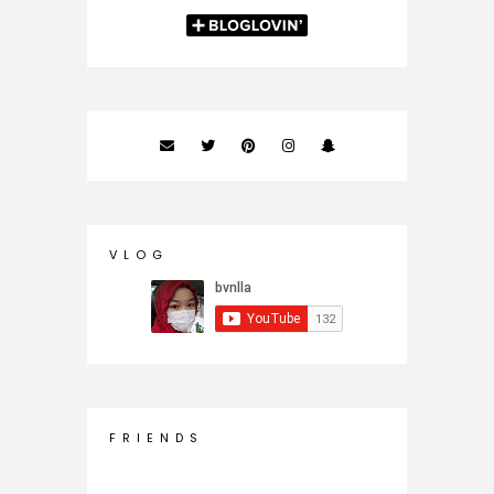
V L O G
F R I E N D S