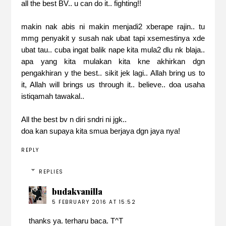
all the best BV.. u can do it.. fighting!!
makin nak abis ni makin menjadi2 xberape rajin.. tu
mmg penyakit y susah nak ubat tapi xsemestinya xde
ubat tau.. cuba ingat balik nape kita mula2 dlu nk blaja..
apa yang kita mulakan kita kne akhirkan dgn
pengakhiran y the best.. sikit jek lagi.. Allah bring us to
it, Allah will brings us through it.. believe.. doa usaha
istiqamah tawakal..
All the best bv n diri sndri ni jgk..
doa kan supaya kita smua berjaya dgn jaya nya!
REPLY
REPLIES
budakvanilla
5 FEBRUARY 2016 AT 15:52
thanks ya. terharu baca. T^T