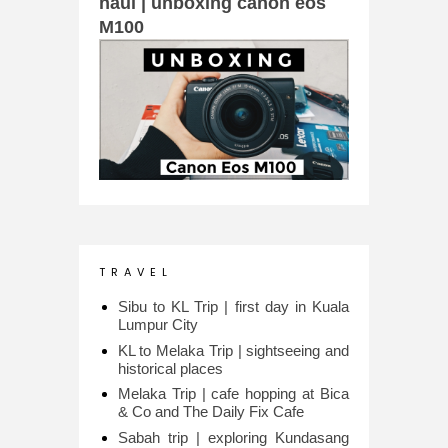
haul | unboxing canon eos
M100
T R A V E L
Sibu to KL Trip | first day in Kuala
Lumpur City
KL to Melaka Trip | sightseeing and
historical places
Melaka Trip | cafe hopping at Bica
& Co and The Daily Fix Cafe
Sabah trip | exploring Kundasang