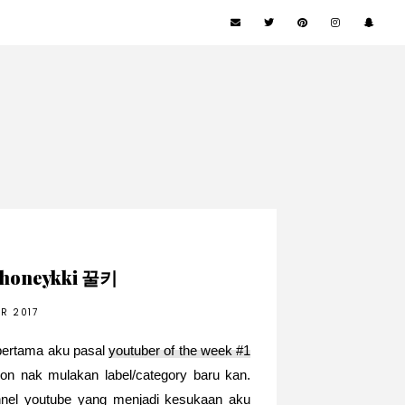
 | honeykki 꿀키
R 2017
t pertama aku pasal
youtuber of the week #1
non nak mulakan label/category baru kan.
annel youtube yang menjadi kesukaan aku