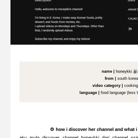
name |
honeykki 
from |
south kore
video category |
cooking
language |
food language (less t
🍲 how i discover her channel and what i 
aku mula discover channel
honeykki
dari channel s