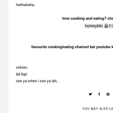
hahhahaha.
love cooking and eating? ch
honeykki 꿀키
favourite cooking/eating channel kat youtube k
sekian,
ilal liqa'
see ya when i see ya lah,
YOU MAY ALSO LI