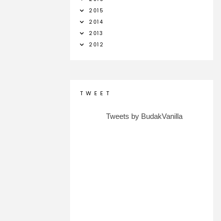
2015
2014
2013
2012
T W E E T
Tweets by BudakVanilla