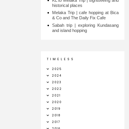
KL to Melaka Trip | sightseeing and
historical places
Melaka Trip | cafe hopping at Bica
& Co and The Daily Fix Cafe
Sabah trip | exploring Kundasang
and island hopping
T I M E L E S S
2025
2024
2023
2022
2021
2020
2019
2018
2017
2016