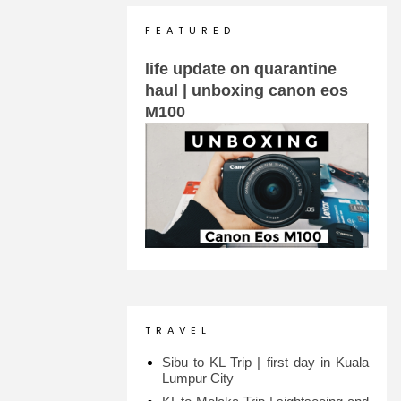
F E A T U R E D
life update on quarantine
haul | unboxing canon eos
M100
T R A V E L
Sibu to KL Trip | first day in Kuala
Lumpur City