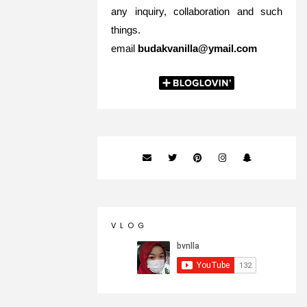
any inquiry, collaboration and such
things.
email
budakvanilla@ymail.com
V L O G