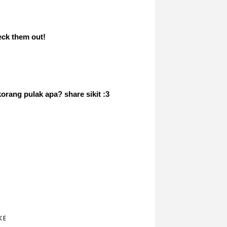
eck them out!
orang pulak apa? share sikit :3
KE