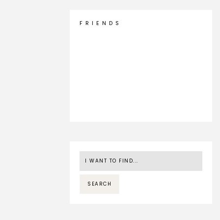
F R I E N D S