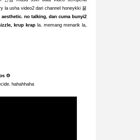
ry la usha video2 dari channel
honeykki 꿀
 aesthetic.
no talking, dan cuma bunyi2
izzle, krup krap
la. memang menarik la,
os 🍲
ecide. hahahhaha