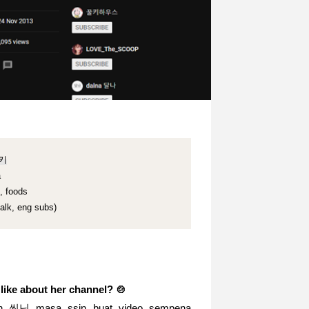
꿀키
a
, foods
alk, eng subs)
like about her channel? 🍲
sin 씬님 masa ssin buat video sempena