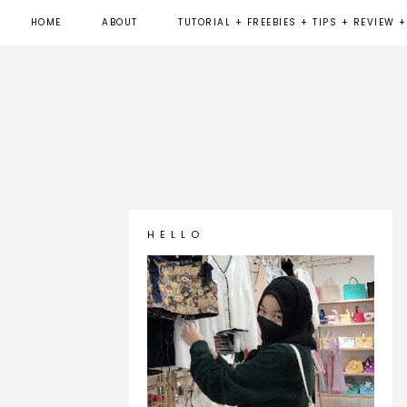
HOME
ABOUT
TUTORIAL + FREEBIES + TIPS + REVIEW +
H E L L O