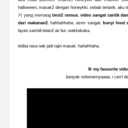
halloween, masak2 dengan honeykki. sebab tertarik. aku t
키
yang memang
best2 semua.
video sangat cantik dan
dari makanan2
. hahhahhaha. asmr sangat.
bunyi food s
layan sambil telan2 air liur. wakkakaka.
tetiba rasa nak jadi rajin masak. hahahhaha.
🍲 my favourite vide
banyak sebenarnyaaaa. i can't d