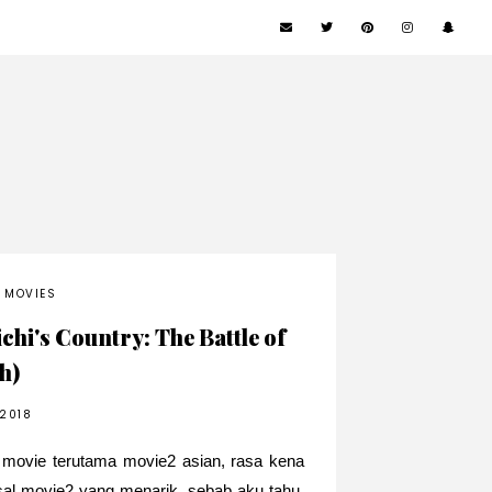
MOVIES
hi's Country: The Battle of
h)
 2018
 movie terutama movie2 asian, rasa kena
asal movie2 yang menarik. sebab aku tahu,