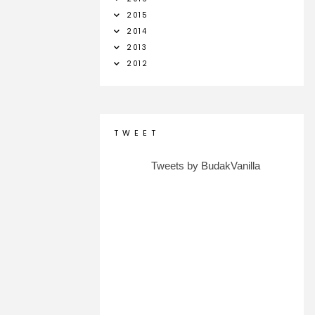
2015
2014
2013
2012
T W E E T
Tweets by BudakVanilla