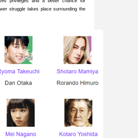
ives privileges and a better chance for
power struggle takes place surrounding the