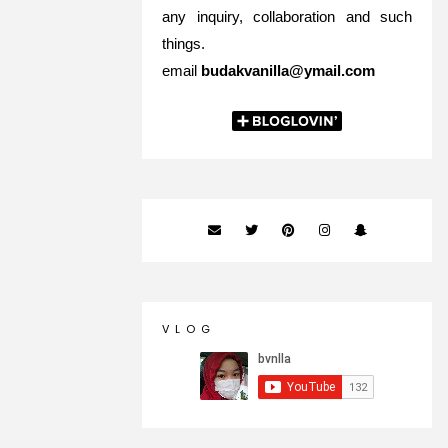
any inquiry, collaboration and such
things.
email
budakvanilla@ymail.com
V L O G