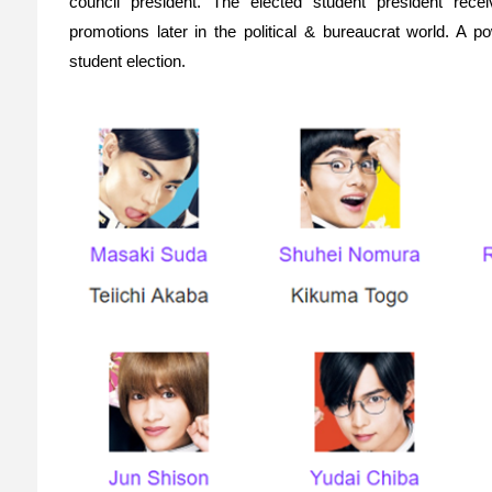
council president. The elected student president rece
promotions later in the political & bureaucrat world. A 
student election.