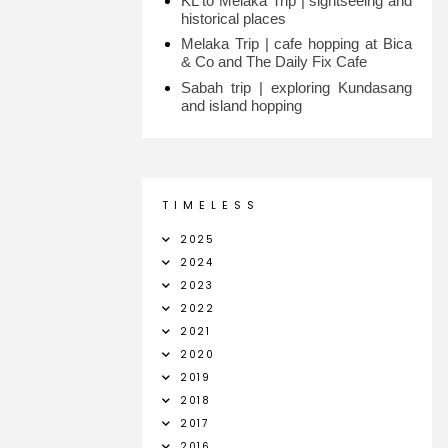
KL to Melaka Trip | sightseeing and
historical places
Melaka Trip | cafe hopping at Bica
& Co and The Daily Fix Cafe
Sabah trip | exploring Kundasang
and island hopping
T I M E L E S S
2025
2024
2023
2022
2021
2020
2019
2018
2017
2016