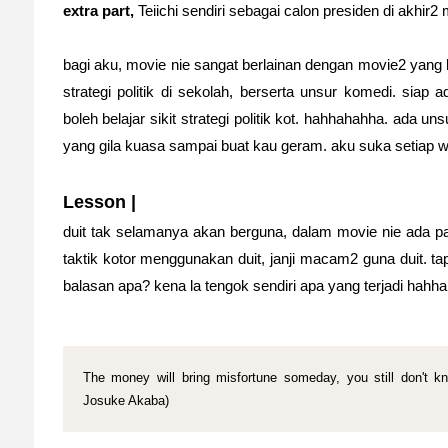
extra part,
Teiichi sendiri sebagai calon presiden di akhir
bagi aku, movie nie sangat berlainan dengan movie2 yang l
strategi politik di sekolah, berserta unsur komedi. siap 
boleh belajar sikit strategi politik kot. hahhahahha. ada u
yang gila kuasa sampai buat kau geram. aku suka setiap 
Lesson |
duit tak selamanya akan berguna, dalam movie nie ada p
taktik kotor menggunakan duit, janji macam2 guna duit. tap
balasan apa? kena la tengok sendiri apa yang terjadi hahh
The money will bring misfortune someday, you still don't kn
Josuke Akaba)