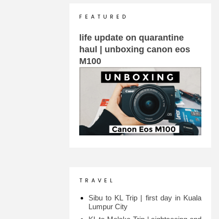
F E A T U R E D
life update on quarantine
haul | unboxing canon eos
M100
T R A V E L
Sibu to KL Trip | first day in Kuala
Lumpur City