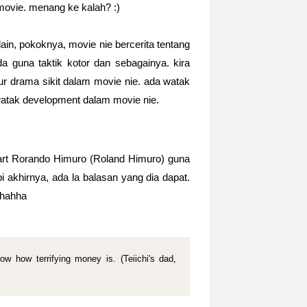
2 movie. menang ke kalah? :)
ain, pokoknya, movie nie bercerita tentang
ada guna taktik kotor dan sebagainya. kira
nsur drama sikit dalam movie nie. ada watak
watak development dalam movie nie.
art Rorando Himuro (Roland Himuro) guna
i akhirnya, ada la balasan yang dia dapat.
ahahha
ow how terrifying money is. (Teiichi's dad,