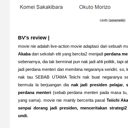
casts (
asianwiki
)
BV's review |
movie nie adalah live-action movie adaptasi dari sebuah 
Akaba
dari sekolah elit yang bercita2 menjadi
perdana men
sebenarnya, dia tak berminat pun nak jadi ahli politik, tapi 
jadi perdana menteri dan membina negaranya sendiri. so, 
nak tau SEBAB UTAMA Teiichi nak buat negaranya send
bermula la berjuangan dia
nak jadi presiden pelajar,
perdana menteri
(sebab perdana menteri pada masa tu, 
yang sama). movie nie mainly bercerita pasal
Teiichi Ak
senpai dorang jadi presiden, menceritakan strate
undi.