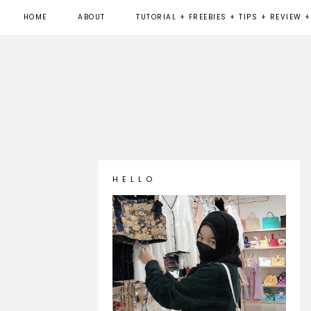
HOME
ABOUT
TUTORIAL + FREEBIES + TIPS + REVIEW +
H E L L O