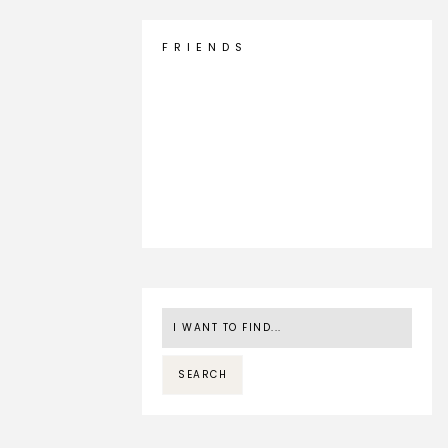
F R I E N D S