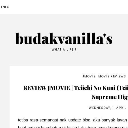
 INFO
budakvanilla's
WHAT A LIFE!?
JMOVIE
MOVIE REVIEWS
REVIEW JMOVIE | Teiichi No Kuni (Teiic
Supreme Hig
WEDNESDAY, 11 APRIL
tetiba rasa semangat nak update blog. aku banyak layan
buat review la sebab rugi kalau tak share ngan korang p