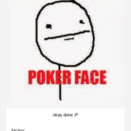
okay done :P
ilal liqa'