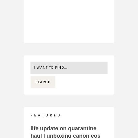
F E A T U R E D
life update on quarantine
haul | unboxing canon eos