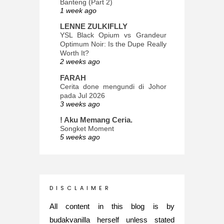
Banteng (Part 2)
1 week ago
LENNE ZULKIFLLY
YSL Black Opium vs Grandeur
Optimum Noir: Is the Dupe Really
Worth It?
2 weeks ago
FARAH
Cerita done mengundi di Johor
pada Jul 2026
3 weeks ago
! Aku Memang Ceria.
Songket Moment
5 weeks ago
ana-mizu™
May Babies!
2 months ago
INTROVERTED GIRL
D I S C L A I M E R
Jatuh Bangun Kehidupan dalam
Glory of Special Forces!
All content in this blog is by
5 months ago
budakvanilla herself unless stated