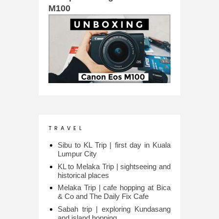
M100
T R A V E L
Sibu to KL Trip | first day in Kuala
Lumpur City
KL to Melaka Trip | sightseeing and
historical places
Melaka Trip | cafe hopping at Bica
& Co and The Daily Fix Cafe
Sabah trip | exploring Kundasang
and island hopping