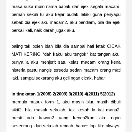
masa suka main nama bapak dan ejek segala macam.
pernah sekali tu aku kejar budak lelaki guna penyapu
sebab dia ejek aku macam2. aku pendiam, bila dia ejek
berkali kali, naik darah jugak aku.
paling tak boleh blah bila dia sampai hati letak CICAK
MATI KERING *dah kaku aku tengok* kat tangan aku.
punya la aku menjerit satu kelas macam orang kena
histeria pastu nangis tersedu sedan macam orang mati
laki. sampai sekarang aku geli ngan cicak. haha~
in tingkatan 1
(2008)
2
(2009)
3
(2010)
4
(2011)
5
(2012)
memula masuk form 1, aku masih blur. masih dibuli
sikit2. bila masuk sekolah, tak kesah la kat mana2,
mesti ada kawan2 yang kenen2kan aku ngan
seseorang. dari sekolah rendah. haha~ tapi like always,