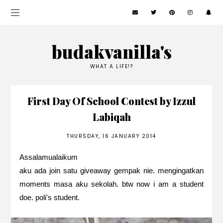
budakvanilla's
WHAT A LIFE!?
First Day Of School Contest by Izzul
Labiqah
THURSDAY, 16 JANUARY 2014
Assalamualaikum
aku ada join satu giveaway gempak nie. mengingatkan
moments masa aku sekolah. btw now i am a student
doe. poli's student.