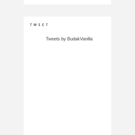
T W E E T
Tweets by BudakVanilla