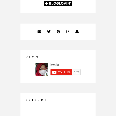
V L O G
F R I E N D S