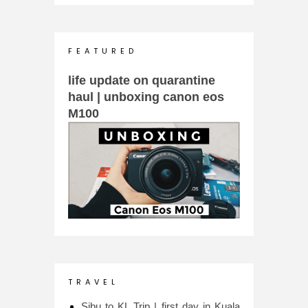
F E A T U R E D
life update on quarantine
haul | unboxing canon eos
M100
T R A V E L
Sibu to KL Trip | first day in Kuala