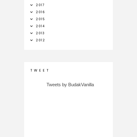
2017
2016
2015
2014
2013
2012
T W E E T
Tweets by BudakVanilla