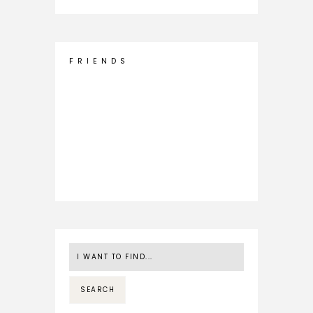
F R I E N D S