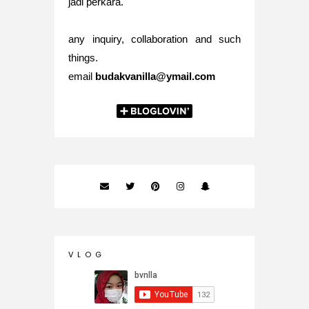
jadi perkara.
any inquiry, collaboration and such
things.
email
budakvanilla@ymail.com
V L O G