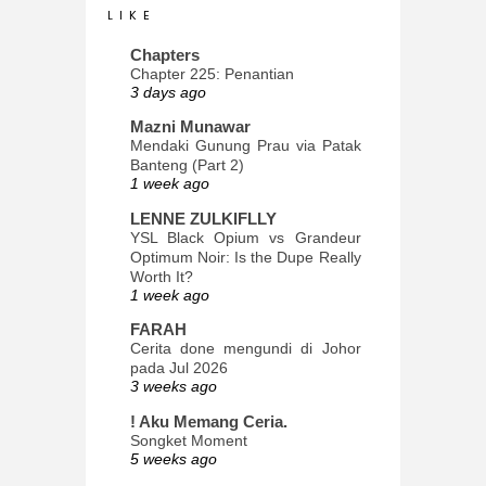
L I K E
Chapters
Chapter 225: Penantian
3 days ago
Mazni Munawar
Mendaki Gunung Prau via Patak
Banteng (Part 2)
1 week ago
LENNE ZULKIFLLY
YSL Black Opium vs Grandeur
Optimum Noir: Is the Dupe Really
Worth It?
1 week ago
FARAH
Cerita done mengundi di Johor
pada Jul 2026
3 weeks ago
! Aku Memang Ceria.
Songket Moment
5 weeks ago