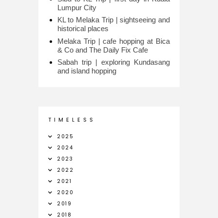
Lumpur City
KL to Melaka Trip | sightseeing and
historical places
Melaka Trip | cafe hopping at Bica
& Co and The Daily Fix Cafe
Sabah trip | exploring Kundasang
and island hopping
T I M E L E S S
2025
2024
2023
2022
2021
2020
2019
2018