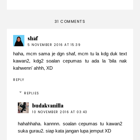
31 COMMENTS
shāf
5 NOVEMBER 2016 AT 15:39
haha, mcm sama je dgn shaf, mcm tu la kdg duk text
kawan2, kdg2 soalan cepumas tu ada la 'bila nak
kahwenn' ahhh, XD
REPLY
REPLIES
budakvanilla
10 NOVEMBER 2016 AT 03:43
hahahhaha. kannnn. soalan cepumas tu kawan2
suka gurau2. siap kata jangan lupa jemput XD