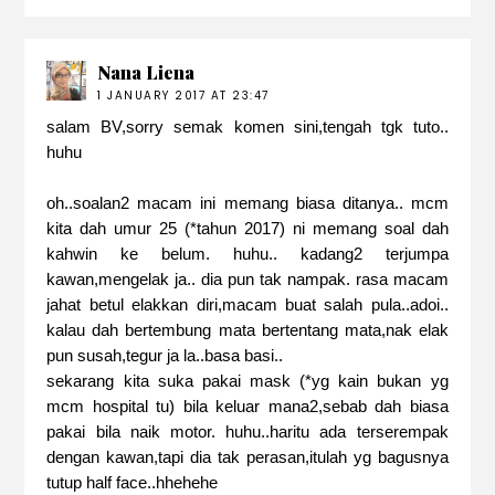
Nana Liena
1 JANUARY 2017 AT 23:47
salam BV,sorry semak komen sini,tengah tgk tuto..
huhu
oh..soalan2 macam ini memang biasa ditanya.. mcm
kita dah umur 25 (*tahun 2017) ni memang soal dah
kahwin ke belum. huhu.. kadang2 terjumpa
kawan,mengelak ja.. dia pun tak nampak. rasa macam
jahat betul elakkan diri,macam buat salah pula..adoi..
kalau dah bertembung mata bertentang mata,nak elak
pun susah,tegur ja la..basa basi..
sekarang kita suka pakai mask (*yg kain bukan yg
mcm hospital tu) bila keluar mana2,sebab dah biasa
pakai bila naik motor. huhu..haritu ada terserempak
dengan kawan,tapi dia tak perasan,itulah yg bagusnya
tutup half face..hhehehe