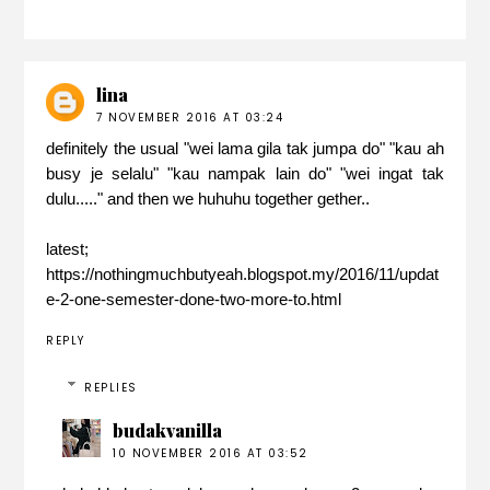
lina
7 NOVEMBER 2016 AT 03:24
definitely the usual "wei lama gila tak jumpa do" "kau ah
busy je selalu" "kau nampak lain do" "wei ingat tak
dulu....." and then we huhuhu together gether..
latest;
https://nothingmuchbutyeah.blogspot.my/2016/11/updat
e-2-one-semester-done-two-more-to.html
REPLY
REPLIES
budakvanilla
10 NOVEMBER 2016 AT 03:52