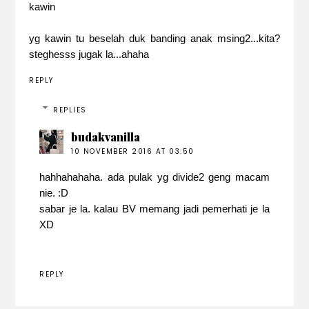
kawin
yg kawin tu beselah duk banding anak msing2...kita?
steghesss jugak la...ahaha
REPLY
REPLIES
budakvanilla
10 NOVEMBER 2016 AT 03:50
hahhahahaha. ada pulak yg divide2 geng macam
nie. :D
sabar je la. kalau BV memang jadi pemerhati je la
XD
REPLY