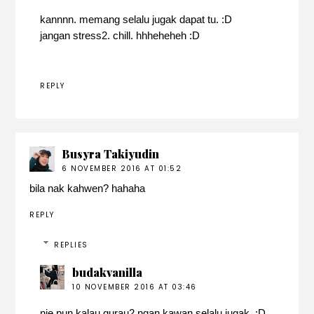
kannnn. memang selalu jugak dapat tu. :D
jangan stress2. chill. hhheheheh :D
REPLY
Busyra Takiyudin
6 NOVEMBER 2016 AT 01:52
bila nak kahwen? hahaha
REPLY
REPLIES
budakvanilla
10 NOVEMBER 2016 AT 03:46
nie pun kalau gurau2 ngan kawan selalu jugak. :D