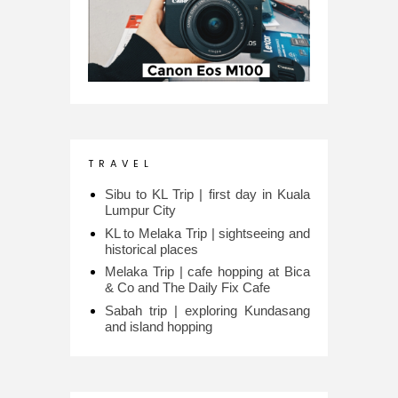
T R A V E L
Sibu to KL Trip | first day in Kuala
Lumpur City
KL to Melaka Trip | sightseeing and
historical places
Melaka Trip | cafe hopping at Bica
& Co and The Daily Fix Cafe
Sabah trip | exploring Kundasang
and island hopping