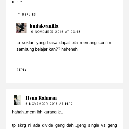
REPLY
REPLIES
budakvanilla
10 NOVEMBER 2016 AT 03:48
tu soklan yang biasa dapat bila memang confirm
sambung belajar kan?? heheheh
REPLY
Hsna Rahman
6 NOVEMBER 2016 AT 14:17
hahah..mcm lbh kurang je..
tp skrg ni ada divide geng dah...geng single vs geng