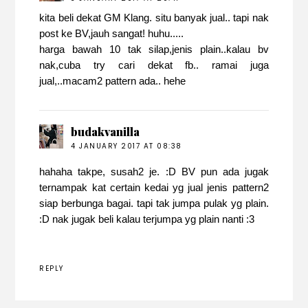
kita beli dekat GM Klang. situ banyak jual.. tapi nak
post ke BV,jauh sangat! huhu.....
harga bawah 10 tak silap,jenis plain..kalau bv
nak,cuba try cari dekat fb.. ramai juga
jual,..macam2 pattern ada.. hehe
budakvanilla
4 JANUARY 2017 AT 08:38
hahaha takpe, susah2 je. :D BV pun ada jugak
ternampak kat certain kedai yg jual jenis pattern2
siap berbunga bagai. tapi tak jumpa pulak yg plain.
:D nak jugak beli kalau terjumpa yg plain nanti :3
REPLY