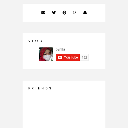
V L O G
F R I E N D S