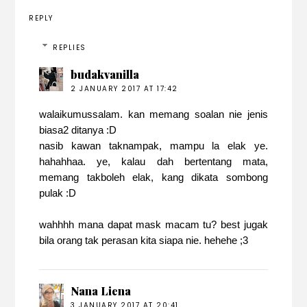
REPLY
REPLIES
budakvanilla
2 JANUARY 2017 AT 17:42
walaikumussalam. kan memang soalan nie jenis
biasa2 ditanya :D
nasib kawan taknampak, mampu la elak ye.
hahahhaa. ye, kalau dah bertentang mata,
memang takboleh elak, kang dikata sombong
pulak :D
wahhhh mana dapat mask macam tu? best jugak
bila orang tak perasan kita siapa nie. hehehe ;3
Nana Liena
3 JANUARY 2017 AT 20:41