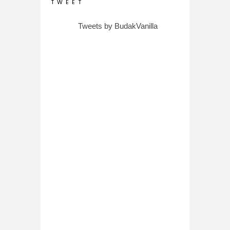
T W E E T
Tweets by BudakVanilla