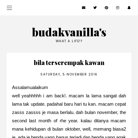
budakvanilla's
WHAT A LIFE!?
bila terserempak kawan
SATURDAY, 5 NOVEMBER 2016
Assalamualaikum
well yeahhhhh i am back!. macam la lama sangat dah
lama tak update. padahal baru hari tu kan. macam cepat
zasss zassss je masa berlalu. dah bulan november, the
second last month of rhe year. kalau ditanya macam
mana kehidupan di bulan oktober, well, memang biasa2
je. ada je benda yang bagus terjadi dan benda yang agak