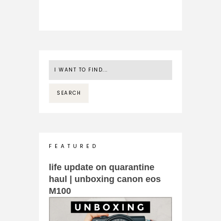
F E A T U R E D
life update on quarantine
haul | unboxing canon eos
M100