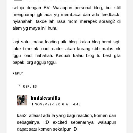
setuju dengan BV. Walaupun personal blog, but still
mengharap jgk ada yg membaca dan ada feedback,
nyiahahah. takde lah rasa mcm merepek sorang2 di
alam yg maya ini. huhu
lagi satu, masa loading utk blog. kalau blog berat sgt,
take time nk load reader akan kurang sbb malas nk
tggu load, hahahah. Kecuali kalau blog tu best gila
bapak, org sggup tggu.
REPLY
REPLIES
budakvanilla
11 NOVEMBER 2016 AT 14:45
kan2. atleast ada la yang bagi reaction, komen dan
sebagainya. :D excited sebenarnya walaupun
dapat satu komen sekalipun :D