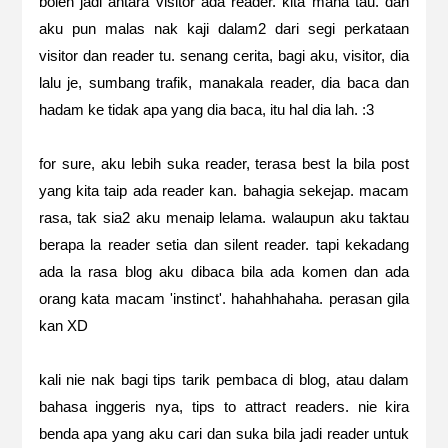
boleh jadi antara visitor ada reader. kita mana tau. dan
aku pun malas nak kaji dalam2 dari segi perkataan
visitor dan reader tu. senang cerita, bagi aku, visitor, dia
lalu je, sumbang trafik, manakala reader, dia baca dan
hadam ke tidak apa yang dia baca, itu hal dia lah. :3
for sure, aku lebih suka reader, terasa best la bila post
yang kita taip ada reader kan. bahagia sekejap. macam
rasa, tak sia2 aku menaip lelama. walaupun aku taktau
berapa la reader setia dan silent reader. tapi kekadang
ada la rasa blog aku dibaca bila ada komen dan ada
orang kata macam 'instinct'. hahahhahaha. perasan gila
kan XD
kali nie nak bagi tips tarik pembaca di blog, atau dalam
bahasa inggeris nya, tips to attract readers. nie kira
benda apa yang aku cari dan suka bila jadi reader untuk