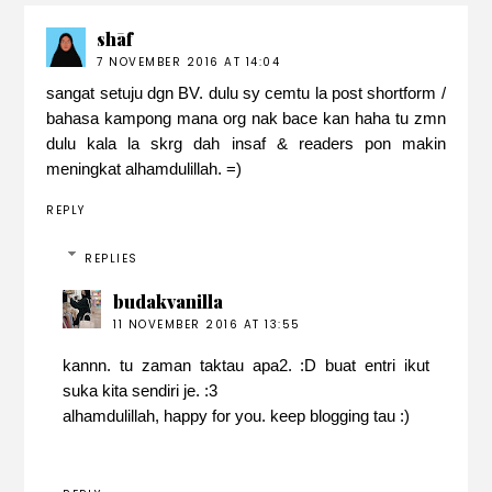
shāf
7 NOVEMBER 2016 AT 14:04
sangat setuju dgn BV. dulu sy cemtu la post shortform /
bahasa kampong mana org nak bace kan haha tu zmn
dulu kala la skrg dah insaf & readers pon makin
meningkat alhamdulillah. =)
REPLY
REPLIES
budakvanilla
11 NOVEMBER 2016 AT 13:55
kannn. tu zaman taktau apa2. :D buat entri ikut
suka kita sendiri je. :3
alhamdulillah, happy for you. keep blogging tau :)