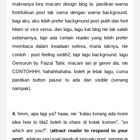
maknanya kira macam design blog la. pastikan warna
font/tulisan post tak sama dengan warna background.
bagi aku, aku lebih prefer background post putih dan font
hitam or vice versa. dan lagu, lagu kat blog nie tak salah
sebenarnya, tapi ada certain reader yang lebih prefer
membaca dalam keadaan selesa, mana taknya, nie
contoh : post feeling sedih2, tapi lagu background, lagu
Gemuruh by Faizal Tahir, macam lari je genre dia. nie
CONTOHHH. hahahhahaha. boleh je letak lagu, cuma
pastikan button pause tu ada dan visible (senang
nampak).
4
. hmm, apa lagi ya? haaa. nie "kalau korang ada more
idea how to bla2 boleh la share di kotak komen", "so
which are you?". (
attract reader to respond to your
post
). adakan sesi soal jawab di sesuatu post, senang la