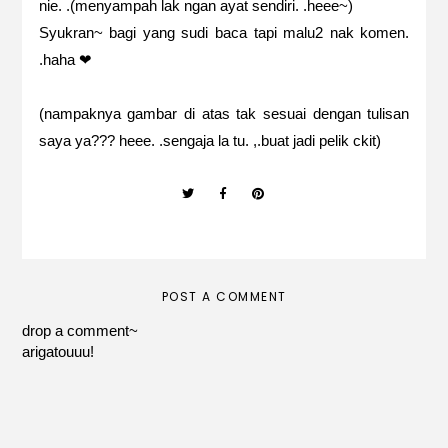
nie. .(menyampah lak ngan ayat sendiri. .heee~)
Syukran~ bagi yang sudi baca tapi malu2 nak komen.
.haha ❤
(nampaknya gambar di atas tak sesuai dengan tulisan
saya ya??? heee. .sengaja la tu. ,.buat jadi pelik ckit)
POST A COMMENT
drop a comment~
arigatouuu!