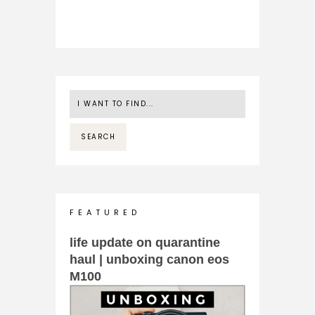
F E A T U R E D
life update on quarantine
haul | unboxing canon eos
M100