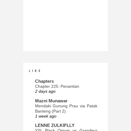
L I K E
Chapters
Chapter 225: Penantian
2 days ago
Mazni Munawar
Mendaki Gunung Prau via Patak
Banteng (Part 2)
1 week ago
LENNE ZULKIFLLY
YSL Black Opium vs Grandeur