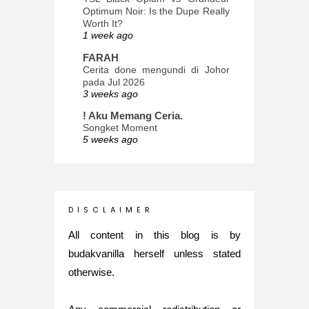
Optimum Noir: Is the Dupe Really
Worth It?
1 week ago
FARAH
Cerita done mengundi di Johor
pada Jul 2026
3 weeks ago
! Aku Memang Ceria.
Songket Moment
5 weeks ago
ana-mizu™
May Babies!
2 months ago
INTROVERTED GIRL
D I S C L A I M E R
Jatuh Bangun Kehidupan dalam
Glory of Special Forces!
All content in this blog is by
5 months ago
budakvanilla herself unless stated
Maria Elena
otherwise.
What's up
5 months ago