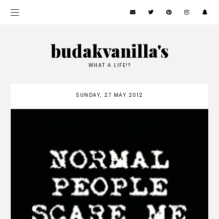
budakvanilla's
WHAT A LIFE!?
SUNDAY, 27 MAY 2012