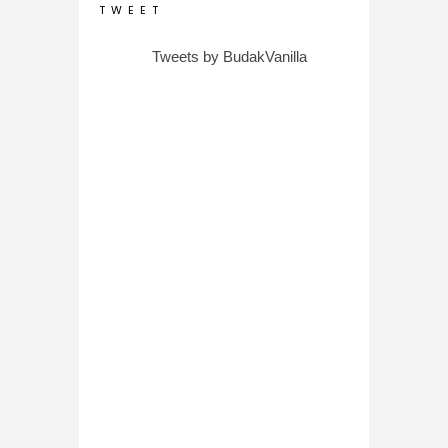
T W E E T
Tweets by BudakVanilla