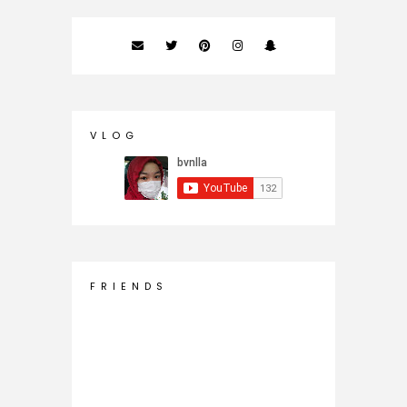
V L O G
F R I E N D S