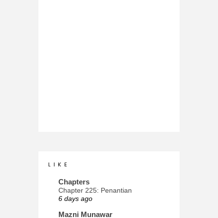
L I K E
Chapters
Chapter 225: Penantian
6 days ago
Mazni Munawar