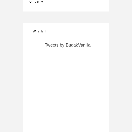
2012
T W E E T
Tweets by BudakVanilla