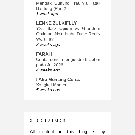
Mendaki Gunung Prau via Patak
Banteng (Part 2)
1 week ago
LENNE ZULKIFLLY
YSL Black Opium vs Grandeur
Optimum Noir: Is the Dupe Really
Worth It?
2 weeks ago
FARAH
Cerita done mengundi di Johor
pada Jul 2026
4 weeks ago
! Aku Memang Ceria.
Songket Moment
5 weeks ago
ana-mizu™
May Babies!
2 months ago
INTROVERTED GIRL
D I S C L A I M E R
Jatuh Bangun Kehidupan dalam
Glory of Special Forces!
All content in this blog is by