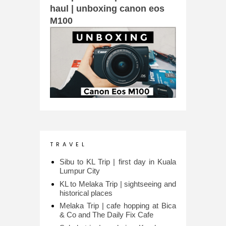
haul | unboxing canon eos
M100
T R A V E L
Sibu to KL Trip | first day in Kuala
Lumpur City
KL to Melaka Trip | sightseeing and
historical places
Melaka Trip | cafe hopping at Bica
& Co and The Daily Fix Cafe