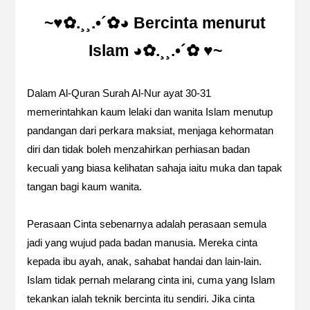
~
♥
✿
.
¸¸
.
•´
✿◕ Bercinta menurut
Islam ◕✿
.¸¸.•´
✿
♥
~
Dalam Al-Quran Surah Al-Nur ayat 30-31
memerintahkan kaum lelaki dan wanita Islam menutup
pandangan dari perkara maksiat, menjaga kehormatan
diri dan tidak boleh menzahirkan perhiasan badan
kecuali yang biasa kelihatan sahaja iaitu muka dan tapak
tangan bagi kaum wanita.
Perasaan Cinta sebenarnya adalah perasaan semula
jadi yang wujud pada badan manusia. Mereka cinta
kepada ibu ayah, anak, sahabat handai dan lain-lain.
Islam tidak pernah melarang cinta ini, cuma yang Islam
tekankan ialah teknik bercinta itu sendiri. Jika cinta