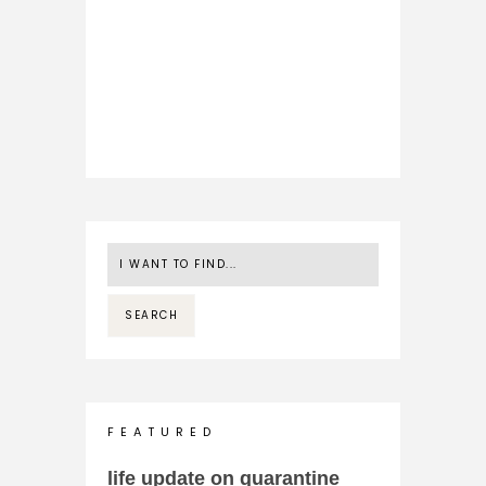
F E A T U R E D
life update on quarantine