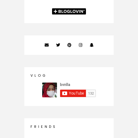
V L O G
F R I E N D S