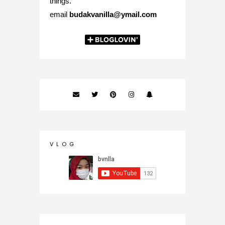
things.
email
budakvanilla@ymail.com
V L O G