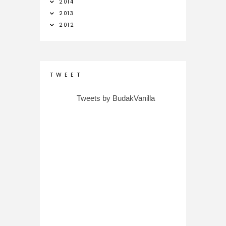
2014
2013
2012
T W E E T
Tweets by BudakVanilla