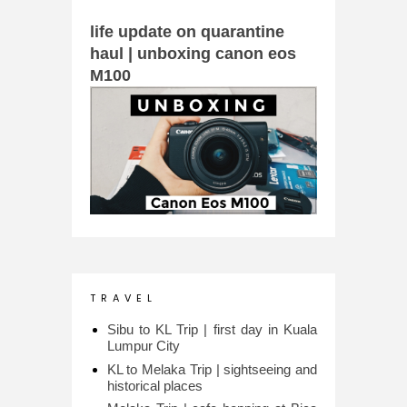
life update on quarantine
haul | unboxing canon eos
M100
T R A V E L
Sibu to KL Trip | first day in Kuala
Lumpur City
KL to Melaka Trip | sightseeing and
historical places