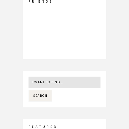
F R I E N D S
F E A T U R E D