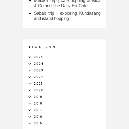
Melaka Trip | cafe hopping at Bica
& Co and The Daily Fix Cafe
Sabah trip | exploring Kundasang
and island hopping
T I M E L E S S
2025
2024
2023
2022
2021
2020
2019
2018
2017
2016
2015