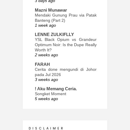
3 days ago
Mazni Munawar
Mendaki Gunung Prau via Patak
Banteng (Part 2)
1 week ago
LENNE ZULKIFLLY
YSL Black Opium vs Grandeur
Optimum Noir: Is the Dupe Really
Worth It?
2 weeks ago
FARAH
Cerita done mengundi di Johor
pada Jul 2026
3 weeks ago
! Aku Memang Ceria.
Songket Moment
5 weeks ago
ana-mizu™
May Babies!
2 months ago
INTROVERTED GIRL
D I S C L A I M E R