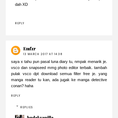
dah XD
REPLY
Emfzr
13 MARCH 2017 AT 14:38
saya x tahu pun pasal luna diary tu, nmpak menarik je.
vsco dan snapseed mmg photo editor terbaik. tambah
pulak vsco dpt download semua filter free je. yang
manga reader tu kan, ada jugak ke manga detective
conan? haha
REPLY
REPLIES
budakvanilla