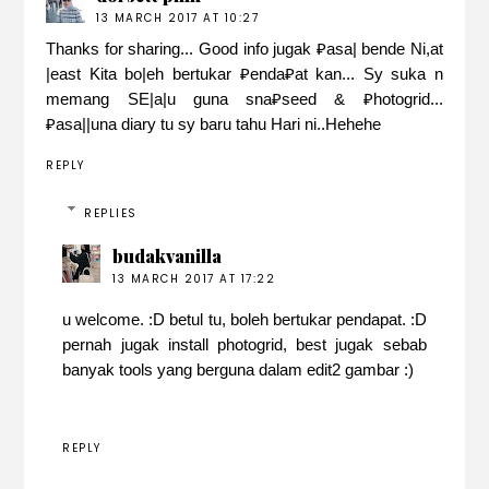
13 MARCH 2017 AT 10:27
Thanks for sharing... Good info jugak ₽asa| bende Ni,at
|east Kita bo|eh bertukar ₽enda₽at kan... Sy suka n
memang SE|a|u guna sna₽seed & ₽hotogrid...
₽asa||una diary tu sy baru tahu Hari ni..Hehehe
REPLY
REPLIES
budakvanilla
13 MARCH 2017 AT 17:22
u welcome. :D betul tu, boleh bertukar pendapat. :D
pernah jugak install photogrid, best jugak sebab
banyak tools yang berguna dalam edit2 gambar :)
REPLY