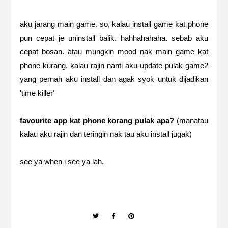
aku jarang main game. so, kalau install game kat phone
pun cepat je uninstall balik. hahhahahaha. sebab aku
cepat bosan. atau mungkin mood nak main game kat
phone kurang. kalau rajin nanti aku update pulak game2
yang pernah aku install dan agak syok untuk dijadikan
'time killer'
favourite app kat phone korang pulak apa?
(manatau
kalau aku rajin dan teringin nak tau aku install jugak)
see ya when i see ya lah.