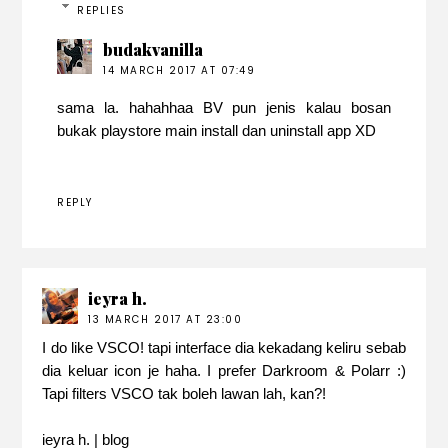
REPLIES
budakvanilla
14 MARCH 2017 AT 07:49
sama la. hahahhaa BV pun jenis kalau bosan
bukak playstore main install dan uninstall app XD
REPLY
ieyra h.
13 MARCH 2017 AT 23:00
I do like VSCO! tapi interface dia kekadang keliru sebab
dia keluar icon je haha. I prefer Darkroom & Polarr :)
Tapi filters VSCO tak boleh lawan lah, kan?!
ieyra h. |
blog