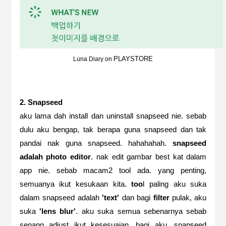
PLAYSTORE
Luna Diary on
2. Snapseed
aku lama dah install dan uninstall snapseed nie. sebab
dulu aku bengap, tak berapa guna snapseed dan tak
pandai nak guna snapseed. hahahahah.
snapseed
adalah photo editor
. nak edit gambar best kat dalam
app nie. sebab macam2 tool ada. yang penting,
semuanya ikut kesukaan kita.
too
l paling aku suka
dalam snapseed adalah
'text'
dan bagi
filter
pulak, aku
suka
'lens blur'
. aku suka semua sebenarnya sebab
senang adjust ikut kesesuaian. bagi aku, snapseed