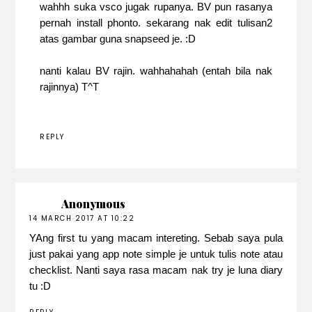
wahhh suka vsco jugak rupanya. BV pun rasanya
pernah install phonto. sekarang nak edit tulisan2
atas gambar guna snapseed je. :D
nanti kalau BV rajin. wahhahahah (entah bila nak
rajinnya) T^T
REPLY
Anonymous
14 MARCH 2017 AT 10:22
YAng first tu yang macam intereting. Sebab saya pula
just pakai yang app note simple je untuk tulis note atau
checklist. Nanti saya rasa macam nak try je luna diary
tu :D