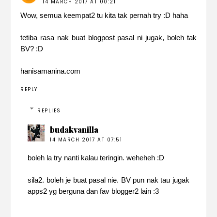
14 MARCH 2017 AT 00:21
Wow, semua keempat2 tu kita tak pernah try :D haha
tetiba rasa nak buat blogpost pasal ni jugak, boleh tak
BV? :D
hanisamanina.com
REPLY
REPLIES
budakvanilla
14 MARCH 2017 AT 07:51
boleh la try nanti kalau teringin. weheheh :D
sila2. boleh je buat pasal nie. BV pun nak tau jugak
apps2 yg berguna dan fav blogger2 lain :3