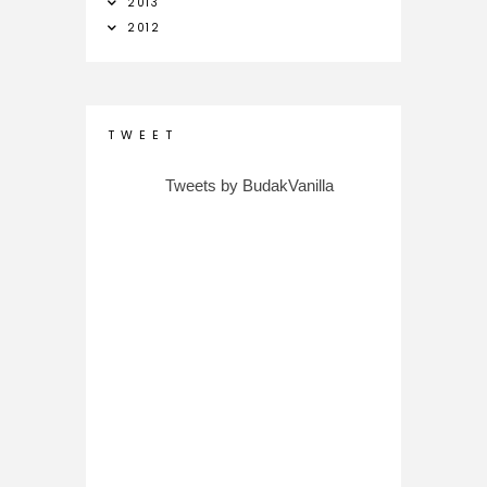
2013
2012
T W E E T
Tweets by BudakVanilla