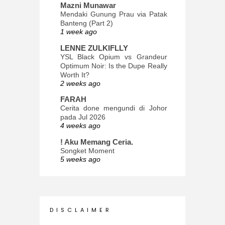
Mazni Munawar
Mendaki Gunung Prau via Patak
Banteng (Part 2)
1 week ago
LENNE ZULKIFLLY
YSL Black Opium vs Grandeur
Optimum Noir: Is the Dupe Really
Worth It?
2 weeks ago
FARAH
Cerita done mengundi di Johor
pada Jul 2026
4 weeks ago
! Aku Memang Ceria.
Songket Moment
5 weeks ago
ana-mizu™
May Babies!
2 months ago
INTROVERTED GIRL
D I S C L A I M E R
Jatuh Bangun Kehidupan dalam