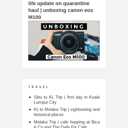
life update on quarantine
haul | unboxing canon eos
M100
T R A V E L
Sibu to KL Trip | first day in Kuala
Lumpur City
KL to Melaka Trip | sightseeing and
historical places
Melaka Trip | cafe hopping at Bica
& Co and The Daily Fix Cafe