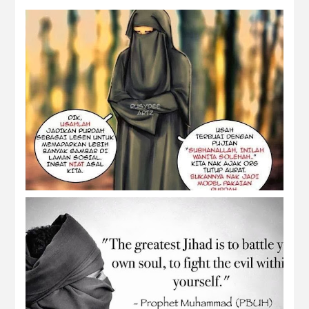
dear niqabis
gara gara unta