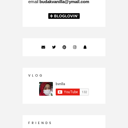
email
budakvanilla@ymail.com
V L O G
F R I E N D S