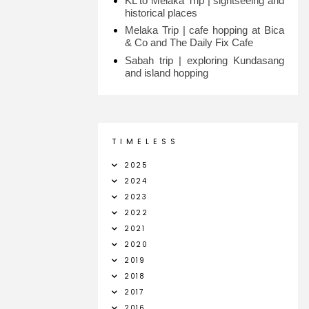
KL to Melaka Trip | sightseeing and
historical places
Melaka Trip | cafe hopping at Bica
& Co and The Daily Fix Cafe
Sabah trip | exploring Kundasang
and island hopping
T I M E L E S S
2025
2024
2023
2022
2021
2020
2019
2018
2017
2016