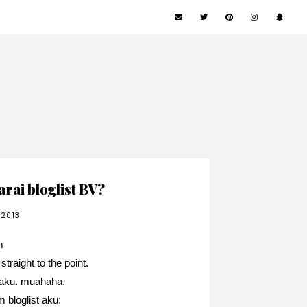
rai bloglist BV?
 2013
m
traight to the point.
t aku. muahaha.
 bloglist aku: