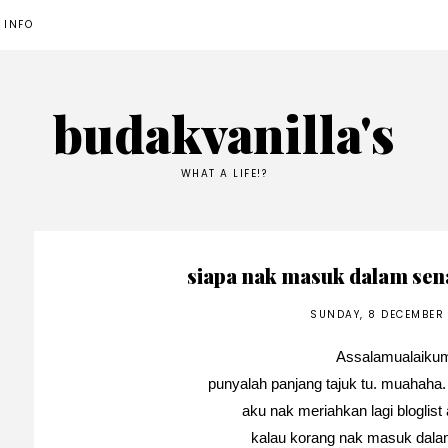
 INFO
budakvanilla's
WHAT A LIFE!?
siapa nak masuk dalam sena
SUNDAY, 8 DECEMBER
Assalamualaiku
punyalah panjang tajuk tu. muahaha. s
aku nak meriahkan lagi bloglis
kalau korang nak masuk dalam