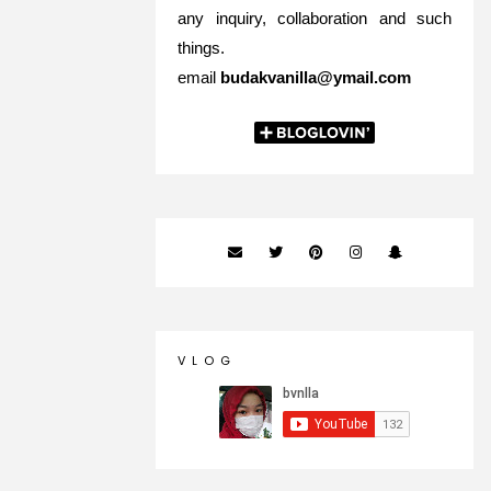
any inquiry, collaboration and such
things.
email
budakvanilla@ymail.com
V L O G