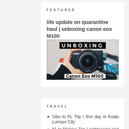
F E A T U R E D
life update on quarantine
haul | unboxing canon eos
M100
T R A V E L
Sibu to KL Trip | first day in Kuala
Lumpur City