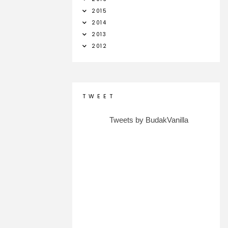
2015
2014
2013
2012
T W E E T
Tweets by BudakVanilla