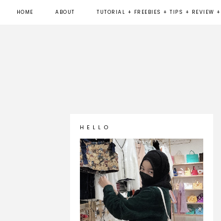
HOME
ABOUT
TUTORIAL + FREEBIES + TIPS + REVIEW +
H E L L O