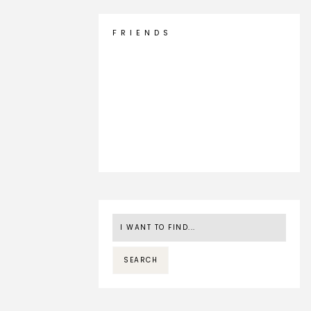
F R I E N D S