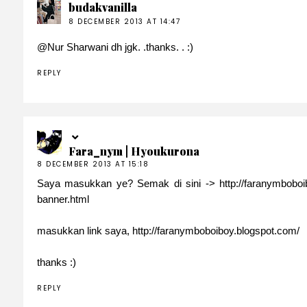
budakvanilla
8 DECEMBER 2013 AT 14:47
@
Nur Sharwani
dh jgk. .thanks. . :)
REPLY
Fara_nym | Hyoukurona
8 DECEMBER 2013 AT 15:18
Saya masukkan ye? Semak di sini -> http://faranymboboib
banner.html
masukkan link saya, http://faranymboboiboy.blogspot.com/
thanks :)
REPLY