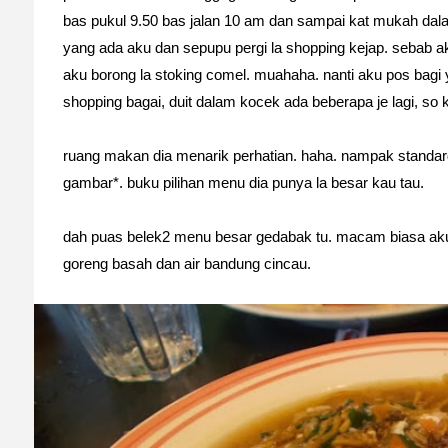
bas pukul 9.50 bas jalan 10 am dan sampai kat mukah da
yang ada aku dan sepupu pergi la shopping kejap. sebab 
aku borong la stoking comel. muahaha. nanti aku pos bagi
shopping bagai, duit dalam kocek ada beberapa je lagi, so 
ruang makan dia menarik perhatian. haha. nampak standard
gambar*. buku pilihan menu dia punya la besar kau tau.
dah puas belek2 menu besar gedabak tu. macam biasa aku
goreng basah dan air bandung cincau.