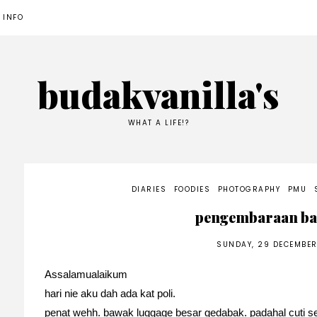
 INFO
budakvanilla's
WHAT A LIFE!?
DIARIES
FOODIES
PHOTOGRAPHY
PMU
pengembaraan bal
SUNDAY, 29 DECEMBER
Assalamualaikum
hari nie aku dah ada kat poli.
penat wehh. bawak luggage besar gedabak. padahal cuti 