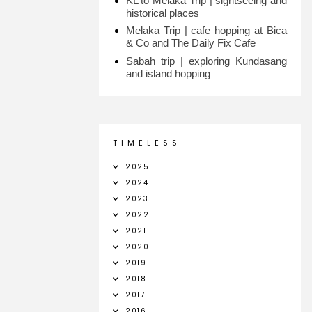
KL to Melaka Trip | sightseeing and
historical places
Melaka Trip | cafe hopping at Bica
& Co and The Daily Fix Cafe
Sabah trip | exploring Kundasang
and island hopping
T I M E L E S S
2025
2024
2023
2022
2021
2020
2019
2018
2017
2016