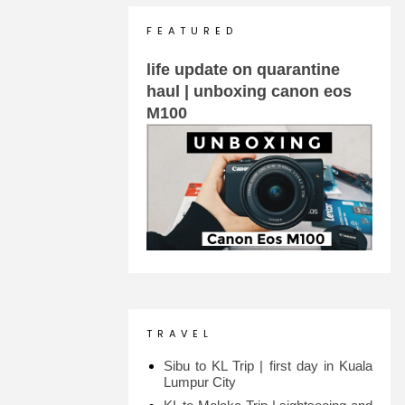
F E A T U R E D
life update on quarantine
haul | unboxing canon eos
M100
T R A V E L
Sibu to KL Trip | first day in Kuala
Lumpur City