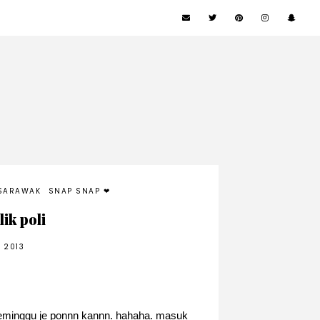
SARAWAK
SNAP SNAP ❤
ik poli
 2013
seminggu je ponnn kannn. hahaha. masuk