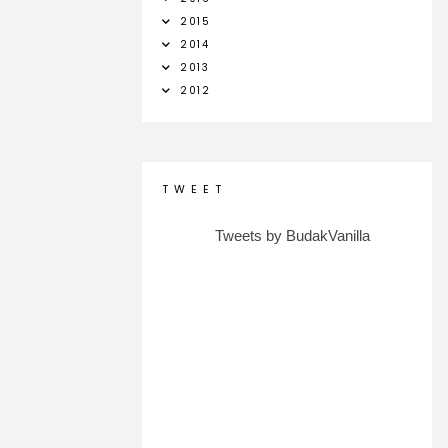
2015
2014
2013
2012
T W E E T
Tweets by BudakVanilla