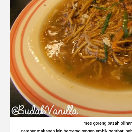
mee goreng basah pilihan
gambar makanan lain bergetaq tangan ambik gambar. haha