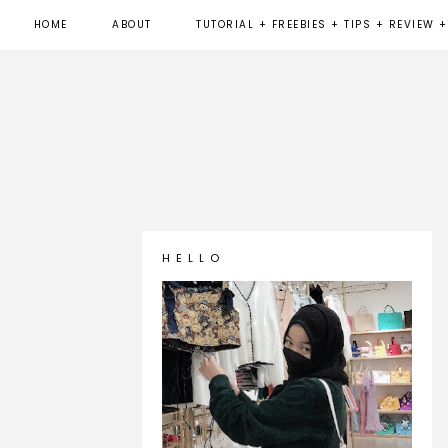
HOME
ABOUT
TUTORIAL + FREEBIES + TIPS + REVIEW +
H E L L O