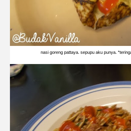
nasi goreng pattaya. sepupu aku punya. *te