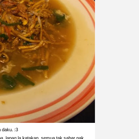
 daku. :3
. lapaq la katakan. semua tak sabar nak