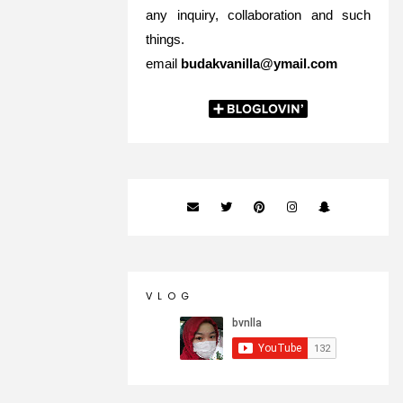
any inquiry, collaboration and such
things.
email
budakvanilla@ymail.com
V L O G