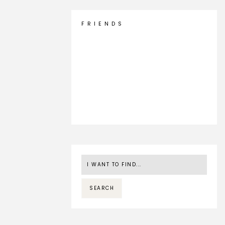
F R I E N D S